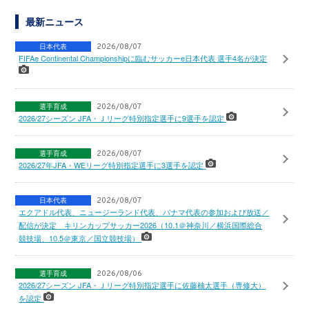
最新ニュース
日本代表
2026/08/07
FIFAe Continental Championshipに臨むサッカーe日本代表 選手4名が決定
選手育成
2026/08/07
2026/27シーズン JFA・Ｊリーグ特別指定選手に9選手を認定
選手育成
2026/08/07
2026/27年JFA・WEリーグ特別指定選手に3選手を認定
日本代表
2026/08/07
エクアドル代表、ニュージーランド代表、パナマ代表の参加および放送／
配信が決定 キリンカップサッカー2026（10.1＠神奈川／横浜国際総合
競技場、10.5＠東京／国立競技場）
選手育成
2026/08/06
2026/27シーズン JFA・Ｊリーグ特別指定選手に佐藤柚太選手（専修大）
を認定