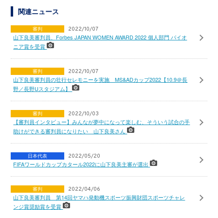
関連ニュース
審判
2022/10/07
山下良美審判員、Forbes JAPAN WOMEN AWARD 2022 個人部門 パイオ
ニア賞を受賞
審判
2022/10/07
山下良美審判員の壮行セレモニーを実施 MS&ADカップ2022【10.9＠長
野／長野Uスタジアム】
審判
2022/10/03
【審判員インタビュー】みんなが夢中になって楽しむ、そういう試合の手
助けができる審判員になりたい 山下良美さん
日本代表
2022/05/20
FIFAワールドカップカタール2022に山下良美主審が選出
審判
2022/04/06
山下良美審判員 第14回ヤマハ発動機スポーツ振興財団スポーツチャレ
ンジ賞奨励賞を受賞