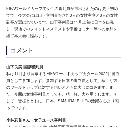
FIFAワールドカップで女性の審判員が選出されたのは史上初め
てで、今大会には山下審判員を含む3人の女性主審と3人の女性
副審が選ばれています。山下審判員は11月上旬に日本を出発
し、現地でのフィットネステストや準備セミナー等への参加を
経て本大会に臨みます。
コメント
山下良美 国際審判員
私は11月より開幕するFIFAワールドカップカタール2022に審判
員として参加します。参加する日本の審判員として、様々な方
のワールドカップに対する想いとともに大会に臨みます。ま
た、今回は女性審判員としても、精一杯、力を尽くします。そ
して、皆様とともに、日本、SAMURAI BLUEの活躍を心より願
っています。
小林彩花さん（女子ユース審判員）
ワールドカップ史上初の女性国際審判員選出おめでとうござい