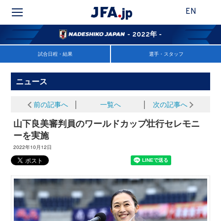
EN
- 2022年 -
試合日程・結果
選手・スタッフ
ニュース
前の記事へ
│
一覧へ
│
次の記事へ
山下良美審判員のワールドカップ壮行セレモニ
ーを実施
2022年10月12日