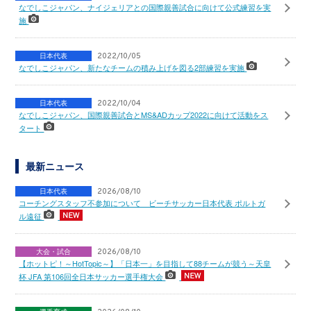
なでしこジャパン、ナイジェリアとの国際親善試合に向けて公式練習を実
施
日本代表
2022/10/05
なでしこジャパン、新たなチームの積み上げを図る2部練習を実施
日本代表
2022/10/04
なでしこジャパン、国際親善試合とMS&ADカップ2022に向けて活動をス
タート
最新ニュース
日本代表
2026/08/10
コーチングスタッフ不参加について ビーチサッカー日本代表 ポルトガ
ル遠征
大会・試合
2026/08/10
【ホットピ！～HotTopic～】「日本一」を目指して88チームが競う～天皇
杯 JFA 第106回全日本サッカー選手権大会