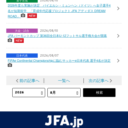
選手育成
2026/08/10
2026年度も実施が決定 バイエルン・ミュンヘン（ドイツ）へ女子選手4
名が短期留学 「育成年代応援プロジェクト JFA アディダス DREAM
ROAD」
大会・試合
2026/08/10
JFA バーモントカップ 第36回全日本U-12フットサル選手権大会が開幕
日本代表
2026/08/07
FIFAe Continental Championshipに臨むサッカーe日本代表 選手4名が決定
前の記事へ
│
一覧へ
│
次の記事へ