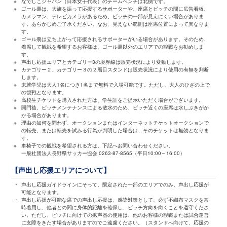
※
なでしこジャパン（日本女子代表）のチームベンチは北側です。
※
ゴール裏は、大旗を振って応援するサポーターや、座席とピッチの間に広告看板、
カメラマン、テレビカメラがあるため、ピッチの一部が見えにくい場合がありま
す。あらかじめご了承ください。なお、見えない範囲は座席位置によって異なりま
す。
※
ゴール裏は立ち上がって応援されるサポーターがいる場合があります。そのため、
着席して観戦を希望するお客様は、ゴール裏以外のエリアでの観戦をお勧めしま
す。
※
声出し応援エリアとカテゴリー3の境界線は販売状況により変動します。
※
カテゴリー２、カテゴリー３の２層目スタンドは販売状況により使用の有無を判断
します。
※
未就学児は大人1名につき1名まで無料で入場可能です。ただし、大人のひざの上で
の観戦となります。
※
高校生チケットを購入された方は、学生証をご提示いただく場合がございます。
※
開門後、ピッチメンテナンスによる散水のため、ピッチ近くの座席は水しぶきがか
かる場合があります。
※
理由の如何を問わず、オークションまたはインターネットチケットオークションで
の転売、または転売を試みる行為が判明した場合は、そのチケットは無効となりま
す。
※
車椅子での観戦を希望される方は、下記へお問い合わせください。
一般社団法人長野県サッカー協会 0263-87-8565（平日10:00～16:00）
【声出し応援エリアについて】
・
声出し応援ガイドラインにそって、限定された一部のエリアでのみ、声出し応援が
可能となります。
・
声出し応援が可能な席での声出し応援は、感染対策として、必ず不織布マスクを常
時着用し、他者との間に身体的距離を確保し、ピッチ方向を向くことを遵守くださ
い。ただし、ピッチに向けての拡声器の使用は、他のお客様の観戦または試合運営
に支障をきたす場合がありますのでご遠慮ください。（スタンドへ向けて、応援の