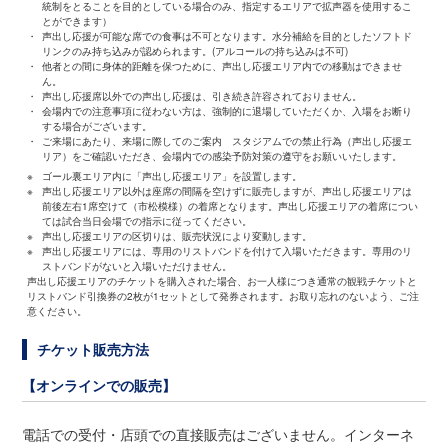
統制をとることを目的としている場合のみ、指定するエリアで拡声器を使用するこ
とができます）
・
声出し応援が可能な席での食事は不可となります。水分補給を目的としたソフトド
リンクのみ持ち込みが認められます。(アルコールの持ち込みは不可)
・
他者との間に身体的距離を保つために、声出し応援エリア内での移動はできませ
ん。
・
声出し応援席以外での声出し応援は、引き続き許容されておりません。
・
会場内での注意事項に従わない方は、強制的に退場していただくか、入場をお断り
する場合がございます。
・
ご来場にあたり、来場に際してのご案内 スタジアムでの禁止行為（声出し応援エ
リア）をご確認いただき、会場内での感染予防対策の遵守をお願いいたします。
※
ゴール裏エリア内に「声出し応援エリア」を設置します。
※
声出し応援エリア以外は座席の間隔を空けずに販売しますが、声出し応援エリアは
前後左右1席空けて（市松模様）の着席となります。声出し応援エリアの着席につい
ては試合当日会場での指示に従ってください。
※
声出し応援エリアの区切りは、販売状況により変動します。
※
声出し応援エリアには、専用のリストバンドを付けて入場いただきます。専用のリ
ストバンドがないと入場いただけません。
声出し応援エリアのチケットを購入された場合、お一人様につき通常の観戦チケットと
リストバンド引換券の2枚が1セットとして発券されます。お取り忘れのないよう、ご注
意ください。
チケット販売方法
【オンラインでの販売】
電話での受付・店頭での直接販売はございません。インターネ