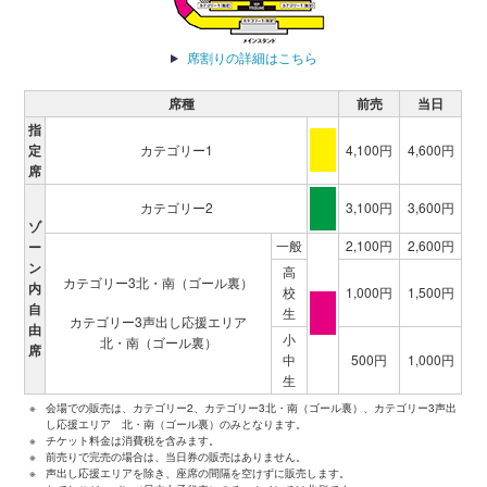
席割りの詳細はこちら
席種
前売
当日
指
定
カテゴリー1
4,100円
4,600円
席
カテゴリー2
3,100円
3,600円
ゾ
一般
2,100円
2,600円
ー
ン
高
カテゴリー3北・南（ゴール裏）
内
校
1,000円
1,500円
自
生
カテゴリー3声出し応援エリア
由
小
北・南（ゴール裏）
席
中
500円
1,000円
生
※
会場での販売は、カテゴリー2、カテゴリー3北・南（ゴール裏）、カテゴリー3声出
し応援エリア 北・南（ゴール裏）のみとなります。
※
チケット料金は消費税を含みます。
※
前売りで完売の場合は、当日券の販売はありません。
※
声出し応援エリアを除き、座席の間隔を空けずに販売します。