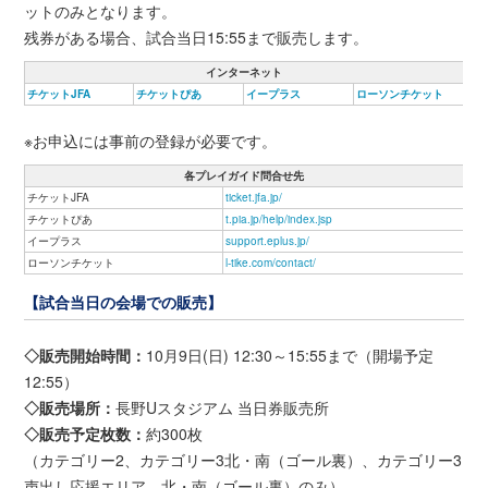
ットのみとなります。
残券がある場合、試合当日15:55まで販売します。
インターネット
チケットJFA
チケットぴあ
イープラス
ローソンチケット
※お申込には事前の登録が必要です。
各プレイガイド問合せ先
チケットJFA
ticket.jfa.jp/
チケットぴあ
t.pia.jp/help/index.jsp
イープラス
support.eplus.jp/
ローソンチケット
l-tike.com/contact/
【試合当日の会場での販売】
◇販売開始時間：
10月9日(日) 12:30～15:55まで（開場予定
12:55）
◇販売場所：
長野Uスタジアム 当日券販売所
◇販売予定枚数：
約300枚
（カテゴリー2、カテゴリー3北・南（ゴール裏）、カテゴリー3
声出し応援エリア 北・南（ゴール裏）のみ）