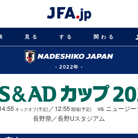
表
見る
する
関わる
- 2022年 -
14:55
／12:55
vs ニュージ
キックオフ(予定)
開場(予定)
長野県／長野Uスタジアム