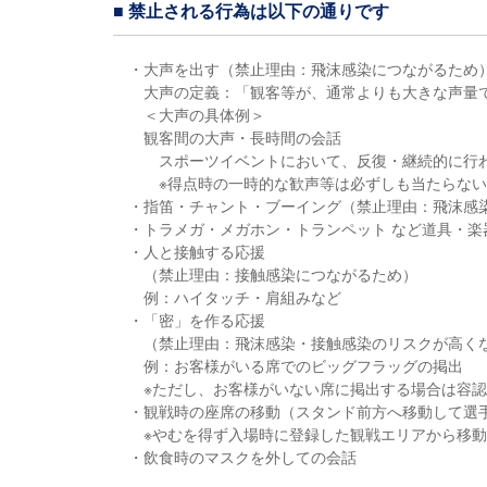
■ 禁止される行為は以下の通りです
・大声を出す（禁止理由：飛沫感染につながるため
大声の定義：「観客等が、通常よりも大きな声量
＜大声の具体例＞
観客間の大声・長時間の会話
スポーツイベントにおいて、反復・継続的に行
※得点時の一時的な歓声等は必ずしも当たらない
・指笛・チャント・ブーイング（禁止理由：飛沫感
・トラメガ・メガホン・トランペット など道具・
・人と接触する応援
（禁止理由：接触感染につながるため）
例：ハイタッチ・肩組みなど
・「密」を作る応援
（禁止理由：飛沫感染・接触感染のリスクが高く
例：お客様がいる席でのビッグフラッグの掲出
※ただし、お客様がいない席に掲出する場合は容
・観戦時の座席の移動（スタンド前方へ移動して選
※やむを得ず入場時に登録した観戦エリアから移
・飲食時のマスクを外しての会話