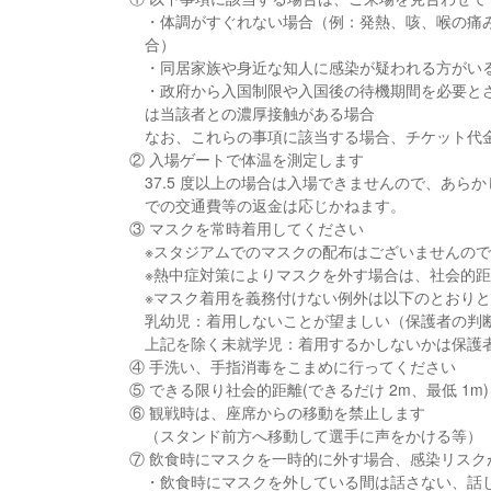
・体調がすぐれない場合（例：発熱、咳、喉の痛
合）
・同居家族や身近な知人に感染が疑われる方がい
・政府から入国制限や入国後の待機期間を必要と
は当該者との濃厚接触がある場合
なお、これらの事項に該当する場合、チケット代
② 入場ゲートで体温を測定します
37.5 度以上の場合は入場できませんので、あ
での交通費等の返金は応じかねます。
③ マスクを常時着用してください
※スタジアムでのマスクの配布はございませんの
※熱中症対策によりマスクを外す場合は、社会的距離
※マスク着用を義務付けない例外は以下のとおり
乳幼児：着用しないことが望ましい（保護者の判
上記を除く未就学児：着用するかしないかは保護
④ 手洗い、手指消毒をこまめに行ってください
⑤ できる限り社会的距離(できるだけ 2m、最低 1
⑥ 観戦時は、座席からの移動を禁止します
（スタンド前方へ移動して選手に声をかける等）
⑦ 飲食時にマスクを一時的に外す場合、感染リス
・飲食時にマスクを外している間は話さない、話