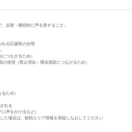
）
で、反復・継続的に声を発すること」
われる応援歌の合唱
。
染につながるため）
楽器の使用（禁止理由：飛沫感染につながるため）
なるため）
認される
手に声をかけるなど）
動した場合は、観戦エリア情報を登録しなおしてください