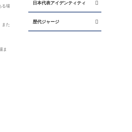
日本代表アイデンティティ
ある場
歴代ジャージ
、また
場ま