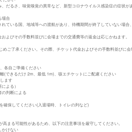
み、だるさ、味覚嗅覚の異常など、新型コロナウイルス感染症の症状が
る場合
されている国、地域等への渡航があり、待機期間が終了していない場合
金およびその手数料並びに会場までの交通費等の返金は応じかねます。
らかじめご了承ください。その際、チケット代金およびその手数料並びに会
で、各自ご準備ください
(できるだけ 2m、最低 1m)、咳エチケットにご配慮ください
とします
断による）
者の判断による
m)を確保してください(入退場時、トイレの列など)
クが高まる可能性があるため、以下の注意事項を厳守してください。
しかけない