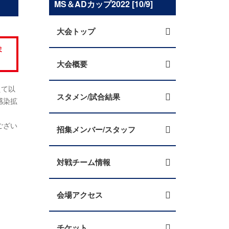
MS＆ADカップ2022 [10/9]
大会トップ
ま
大会概要
えて以
スタメン/試合結果
感染拡
ござい
招集メンバー/スタッフ
対戦チーム情報
会場アクセス
チケット