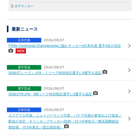
女子サッカー
最新ニュース
日本代表
2026/08/07
FIFAe Continental Championshipに臨むサッカーe日本代表 選手4名が決定
選手育成
2026/08/07
2026/27シーズン JFA・Ｊリーグ特別指定選手に9選手を認定
選手育成
2026/08/07
2026/27年JFA・WEリーグ特別指定選手に3選手を認定
日本代表
2026/08/07
エクアドル代表、ニュージーランド代表、パナマ代表の参加および放送／
配信が決定 キリンカップサッカー2026（10.1＠神奈川／横浜国際総合
競技場、10.5＠東京／国立競技場）