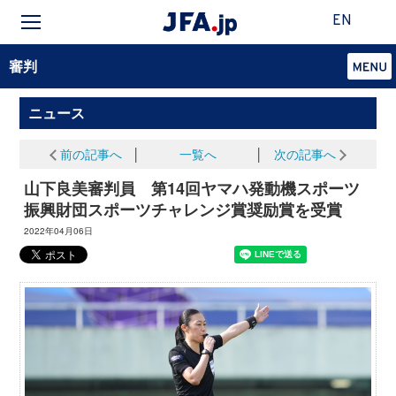
EN
審判
ニュース
前の記事へ
│
一覧へ
│
次の記事へ
山下良美審判員 第14回ヤマハ発動機スポーツ
振興財団スポーツチャレンジ賞奨励賞を受賞
2022年04月06日