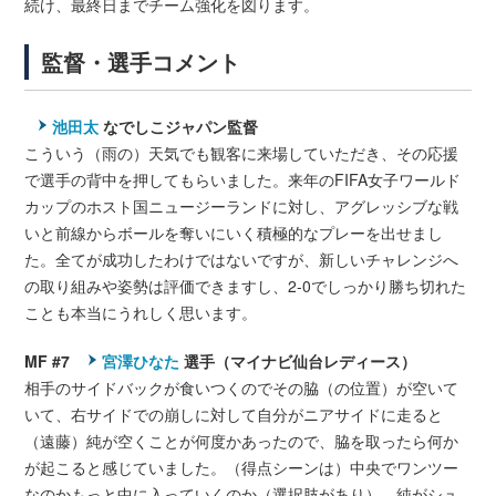
続け、最終日までチーム強化を図ります。
監督・選手コメント
池田太
なでしこジャパン監督
こういう（雨の）天気でも観客に来場していただき、その応援
で選手の背中を押してもらいました。来年のFIFA女子ワールド
カップのホスト国ニュージーランドに対し、アグレッシブな戦
いと前線からボールを奪いにいく積極的なプレーを出せまし
た。全てが成功したわけではないですが、新しいチャレンジへ
の取り組みや姿勢は評価できますし、2-0でしっかり勝ち切れた
ことも本当にうれしく思います。
MF #7
宮澤ひなた
選手（マイナビ仙台レディース）
相手のサイドバックが食いつくのでその脇（の位置）が空いて
いて、右サイドでの崩しに対して自分がニアサイドに走ると
（遠藤）純が空くことが何度かあったので、脇を取ったら何か
が起こると感じていました。（得点シーンは）中央でワンツー
なのかもっと中に入っていくのか（選択肢があり）、純がシュ