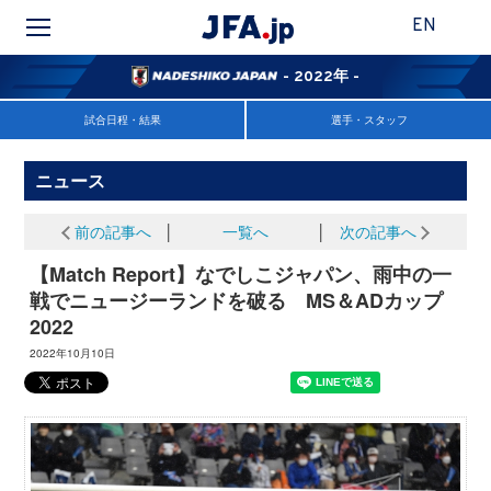
EN
- 2022年 -
試合日程・結果
選手・スタッフ
ニュース
前の記事へ
│
一覧へ
│
次の記事へ
【Match Report】なでしこジャパン、雨中の一
戦でニュージーランドを破る MS＆ADカップ
2022
2022年10月10日