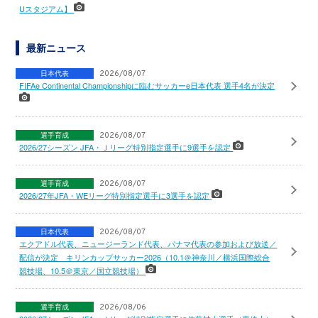
Uスタジアム】
最新ニュース
日本代表
2026/08/07
FIFAe Continental Championshipに臨むサッカーe日本代表 選手4名が決定
選手育成
2026/08/07
2026/27シーズン JFA・Ｊリーグ特別指定選手に9選手を認定
選手育成
2026/08/07
2026/27年JFA・WEリーグ特別指定選手に3選手を認定
日本代表
2026/08/07
エクアドル代表、ニュージーランド代表、パナマ代表の参加および放送／
配信が決定 キリンカップサッカー2026（10.1＠神奈川／横浜国際総合
競技場、10.5＠東京／国立競技場）
選手育成
2026/08/06