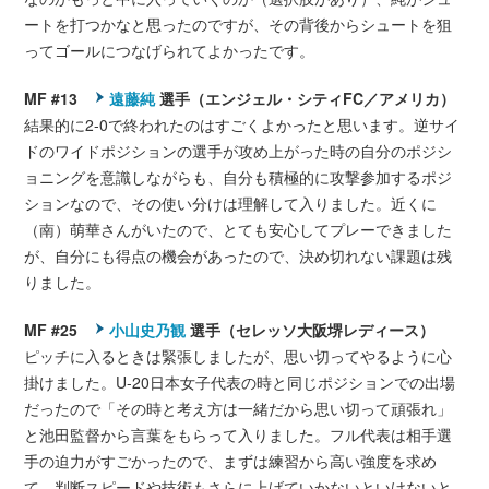
ートを打つかなと思ったのですが、その背後からシュートを狙
ってゴールにつなげられてよかったです。
MF #13
遠藤純
選手（エンジェル・シティFC／アメリカ）
結果的に2-0で終われたのはすごくよかったと思います。逆サイ
ドのワイドポジションの選手が攻め上がった時の自分のポジシ
ョニングを意識しながらも、自分も積極的に攻撃参加するポジ
ションなので、その使い分けは理解して入りました。近くに
（南）萌華さんがいたので、とても安心してプレーできました
が、自分にも得点の機会があったので、決め切れない課題は残
りました。
MF #25
小山史乃観
選手（セレッソ大阪堺レディース）
ピッチに入るときは緊張しましたが、思い切ってやるように心
掛けました。U-20日本女子代表の時と同じポジションでの出場
だったので「その時と考え方は一緒だから思い切って頑張れ」
と池田監督から言葉をもらって入りました。フル代表は相手選
手の迫力がすごかったので、まずは練習から高い強度を求め
て、判断スピードや技術もさらに上げていかないといけないと