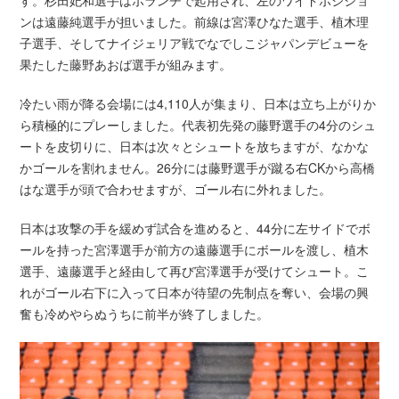
ンは遠藤純選手が担いました。前線は宮澤ひなた選手、植木理
子選手、そしてナイジェリア戦でなでしこジャパンデビューを
果たした藤野あおば選手が組みます。
冷たい雨が降る会場には4,110人が集まり、日本は立ち上がりか
ら積極的にプレーしました。代表初先発の藤野選手の4分のシュ
ートを皮切りに、日本は次々とシュートを放ちますが、なかな
かゴールを割れません。26分には藤野選手が蹴る右CKから高橋
はな選手が頭で合わせますが、ゴール右に外れました。
日本は攻撃の手を緩めず試合を進めると、44分に左サイドでボ
ールを持った宮澤選手が前方の遠藤選手にボールを渡し、植木
選手、遠藤選手と経由して再び宮澤選手が受けてシュート。こ
れがゴール右下に入って日本が待望の先制点を奪い、会場の興
奮も冷めやらぬうちに前半が終了しました。