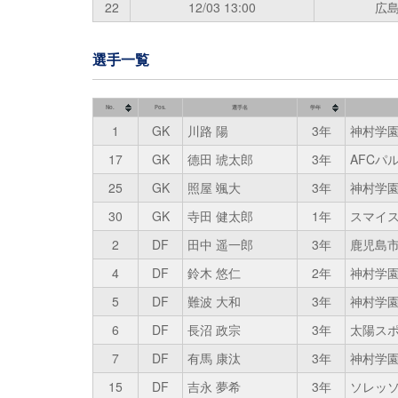
22
12/03
13:00
広
選手一覧
No.
Pos.
選手名
学年
1
GK
川路 陽
3年
神村学
17
GK
德田 琥太郎
3年
AFCパ
25
GK
照屋 颯大
3年
神村学
30
GK
寺田 健太郎
1年
スマイス
2
DF
田中 遥一郎
3年
鹿児島
4
DF
鈴木 悠仁
2年
神村学
5
DF
難波 大和
3年
神村学
6
DF
長沼 政宗
3年
太陽スポ
7
DF
有馬 康汰
3年
神村学
15
DF
吉永 夢希
3年
ソレッ