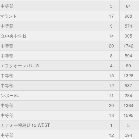
園中等部
5
64
コーマラント
17
988
園中等部
9
574
町立中央中学校
14
905
園中等部
20
1742
園中等部
8
594
e(エフクオーレ) U-15
4
90
園中等部
15
1328
園中等部
12
537
ンボーSC
11
284
園中等部
20
1364
園中等部
18
1595
カデミー福島U-15 WEST
1
5
園中等部
12
594