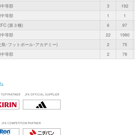
園中等部
3
192
園中等部
1
1
FC (第３種)
6
97
園中等部
22
1980
徳之島･フットボール･アカデミー)
2
75
園中等部
2
78
ちら
L
TOP PARTNER
JFA OFFICIAL
SUPPLIER
JFA COMPETITION PARTNER