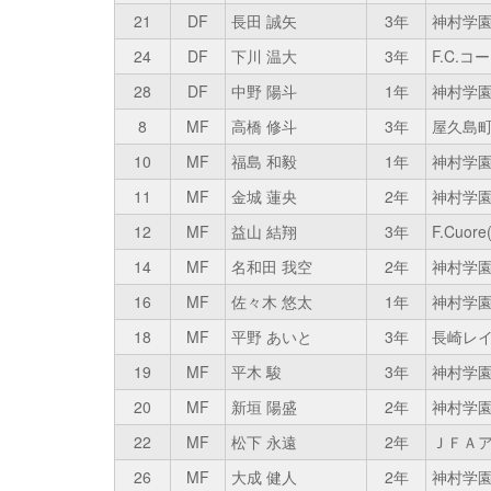
21
DF
長田 誠矢
3年
神村学
24
DF
下川 温大
3年
F.C.
28
DF
中野 陽斗
1年
神村学
8
MF
高橋 修斗
3年
屋久島
10
MF
福島 和毅
1年
神村学
11
MF
金城 蓮央
2年
神村学
12
MF
益山 結翔
3年
F.Cuor
14
MF
名和田 我空
2年
神村学
16
MF
佐々木 悠太
1年
神村学
18
MF
平野 あいと
3年
長崎レイ
19
MF
平木 駿
3年
神村学
20
MF
新垣 陽盛
2年
神村学
22
MF
松下 永遠
2年
ＪＦＡア
26
MF
大成 健人
2年
神村学