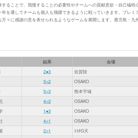
験することで、我慢することの必要性やチームへの貢献意欲・自己犠牲
一年を通してチームも個人も飛躍できるように戦っていきます。プレミ
る方々に感謝の意を表せられるようなゲームを展開します。鹿児島・九
結果
会場
栖
2●3
佐賀陸
田
5○2
OSAKO
津
5○3
熊本宇城
北
4○2
OSAKO
学
1●3
OSAKO
社
4○1
OSAKO
屋
2○1
ﾄﾖﾀG天