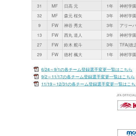
31
MF
日高 元
1年
神村学
32
MF
森元 桜矢
3年
神村学
9
FW
神谷 秀太
3年
アリーバ
13
FW
西丸 道人
3年
神村学
27
FW
鈴木 舵斗
3年
TFA(
29
FW
徳村 楓大
1年
神村学
6/24～9/1の各チーム登録選手変更一覧はこちら
9/2～11/17の各チーム登録選手変更一覧はこちら
11/19～12/31の各チーム登録選手変更一覧はこ
JFA OFFICIA