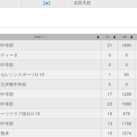
島
2●3
吉田天然
前所属チーム
試合
時間
園中等部
21
1890
ルティーダ
0
0
園中等部
0
0
セレソンスポーツU-15
1
90
市立伊敷中学校
0
0
園中等部
17
1298
園中等部
22
1980
ーツクラブ国分U-15
18
978
園中等部
13
1158
ソ熊本
15
1274