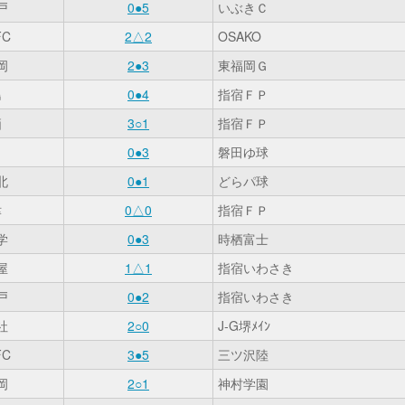
戸
0●5
いぶきＣ
C
2△2
OSAKO
岡
2●3
東福岡Ｇ
島
0●4
指宿ＦＰ
栖
3○1
指宿ＦＰ
田
0●3
磐田ゆ球
北
0●1
どらパ球
津
0△0
指宿ＦＰ
学
0●3
時栖富士
屋
1△1
指宿いわさき
戸
0●2
指宿いわさき
社
2○0
J-G堺ﾒｲﾝ
C
3●5
三ツ沢陸
岡
2○1
神村学園