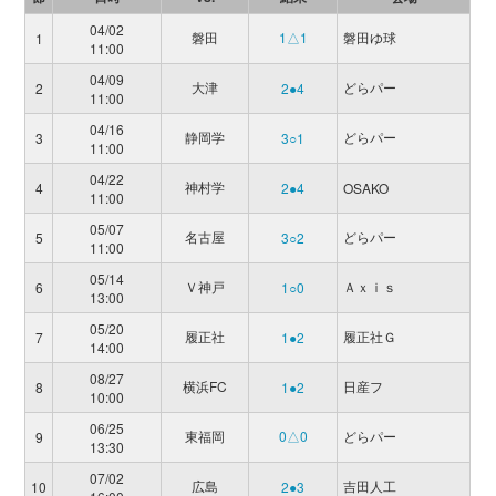
04/02
磐田
1△1
磐田ゆ球
1
11:00
04/09
大津
どらパー
2
2●4
11:00
04/16
静岡学
どらパー
3
3○1
11:00
04/22
神村学
4
2●4
OSAKO
11:00
05/07
名古屋
どらパー
5
3○2
11:00
05/14
Ｖ神戸
Ａｘｉｓ
6
1○0
13:00
05/20
履正社
履正社Ｇ
7
1●2
14:00
08/27
横浜FC
日産フ
8
1●2
10:00
06/25
東福岡
0△0
どらパー
9
13:30
07/02
広島
吉田人工
10
2●3