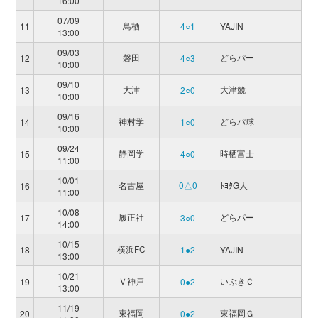
16:00
07/09
鳥栖
11
4○1
YAJIN
13:00
09/03
磐田
どらパー
12
4○3
10:00
09/10
大津
大津競
13
2○0
10:00
09/16
神村学
どらパ球
14
1○0
10:00
09/24
静岡学
時栖富士
15
4○0
11:00
10/01
名古屋
0△0
ﾄﾖﾀG人
16
11:00
10/08
履正社
どらパー
17
3○0
14:00
10/15
横浜FC
18
1●2
YAJIN
13:00
10/21
Ｖ神戸
いぶきＣ
19
0●2
13:00
11/19
東福岡
東福岡Ｇ
20
0●2