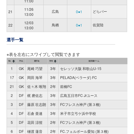
11:00
11/26
広島
どらパー
21
0●1
13:00
12/03
鳥栖
佐賀陸
22
0●1
13:00
選手一覧
※表を左右にスワイプして閲覧できます
No.
Pos.
選手名
学年
前所属チーム
1
GK
尾崎 巧望
3年
セレッソ大阪 和歌山U-15
17
GK
岡田 海琴
3年
PELADA(ペラーダ) FC
21
GK
佐々木 唯翔
2年
前橋FC
2
DF
梶 磨佐志
3年
広島五日市FC Jrユース
3
DF
藤原 壮志朗
3年
FCフレスカ神戸 (第３種)
4
DF
石倉 亜連
3年
米子市立弓ケ浜中学校
5
DF
花田 涼惺
2年
FCフレスカ神戸 (第３種)
6
DF
樋渡 蓮音
2年
FC.フェルボール愛知 (第３種)