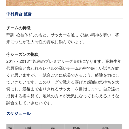
中村真吾 監督
チームの特徴
部訓｢心技体和｣のもと、サッカーを通して強い精神を養い、将
来につながる人間性の育成に励んでいます。
今シーズンの抱負
2017・2018年以来のプレミアリーグ参戦になります。高校生年
代最高峰と言われるレベルの高いチームの中で厳しい試合が続
くと思いますが、一試合ごとに成長できるよう、経験を力にし
ていきたいです。このリーグで戦える喜びと感謝の気持ちを大
切にし、最後まで走りきれるサッカーを目指します。自分達の
成長する姿を見て、地域の方々が元気になってもらえるような
試合をしていきたいです。
スケジュール
節
日時
vs.
結果
会場