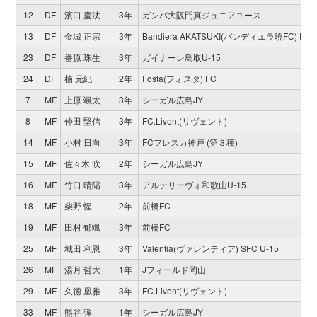
12
DF
濱口 慶汰
3年
ガンバ大阪門真ジュニアユース
13
DF
金城 正宗
3年
Bandiera AKATSUKI(バンディエラ暁FC) FC
23
DF
番原 珠生
3年
ガイナーレ鳥取U-15
24
DF
楠 元紀
2年
Fosta(フォスタ) FC
7
MF
上原 颯太
3年
シーガル広島JY
8
MF
仲田 堅信
3年
FC.Livent(リヴェント)
14
MF
小村 日向
3年
FCフレスカ神戸 (第３種)
15
MF
佐々木 吹
2年
シーガル広島JY
16
MF
竹口 晴陽
3年
アルテリーヴォ和歌山U-15
18
MF
柴野 惺
2年
前橋FC
19
MF
田村 郁颯
3年
前橋FC
25
MF
城田 利恩
3年
Valentia(ヴァレンティア) SFC U-15
26
MF
湯月 哲大
1年
Jフィールド岡山
29
MF
久德 凰雅
3年
FC.Livent(リヴェント)
33
MF
熊谷 弾
1年
シーガル広島JY