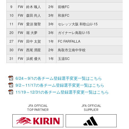
9
FW
鈴木 颯人
2年
前橋FC
10
FW
森田 尚人
3年
和泉FC
11
FW
愛須 隆聖
3年
セレッソ大阪 和歌山U-15
20
FW
堀 大夢
3年
ガイナーレ鳥取U-15
27
FW
田中 太賀
1年
FC FARFALLA
30
FW
西尾 潤星
2年
鳥取市立南中学校
31
FW
浜梶 優大
1年
玉湯SC
6/24～9/1の各チーム登録選手変更一覧はこちら
9/2～11/17の各チーム登録選手変更一覧はこちら
11/19～12/31の各チーム登録選手変更一覧はこちら
JFA OFFICIAL
JFA OFFICIAL
TOP PARTNER
SUPPLIER