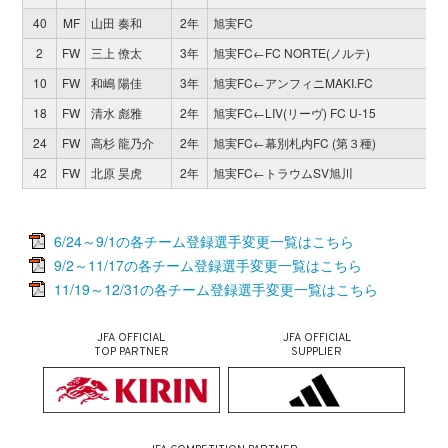
40
MF
山田 奏和
2年
旭実FC
0
2
FW
三上 僚太
3年
旭実FC←FC NORTE(ノルテ)
1
10
FW
和嶋 陽佳
3年
旭実FC←アンフィニMAKI.FC
1
18
FW
清水 彪雅
2年
旭実FC←LIV(リーヴ) FC U-15
2
24
FW
高杉 龍乃介
2年
旭実FC←幕別札内FC (第３種)
7
42
FW
北原 昊虎
2年
旭実FC←トラウムSV旭川
1
6/24～9/1の各チーム登録選手変更一覧はこちら
9/2～11/17の各チーム登録選手変更一覧はこちら
11/19～12/31の各チーム登録選手変更一覧はこちら
JFA OFFICIAL
JFA OFFICIAL
TOP PARTNER
SUPPLIER