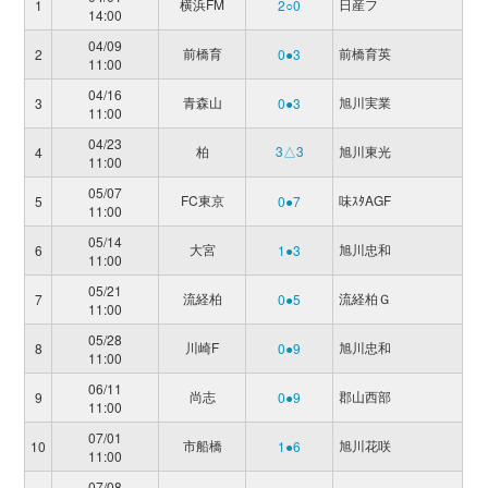
横浜FM
日産フ
1
2○0
14:00
04/09
前橋育
前橋育英
2
0●3
11:00
04/16
青森山
旭川実業
3
0●3
11:00
04/23
柏
3△3
旭川東光
4
11:00
05/07
FC東京
味ｽﾀAGF
5
0●7
11:00
05/14
大宮
旭川忠和
6
1●3
11:00
05/21
流経柏
流経柏Ｇ
7
0●5
11:00
05/28
川崎F
旭川忠和
8
0●9
11:00
06/11
尚志
郡山西部
9
0●9
11:00
07/01
市船橋
旭川花咲
10
1●6
11:00
07/08