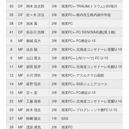
30
DF
岡本 染太郎
3年
旭実FC←TRAUM(トラウム) SV旭川
1
35
DF
佐々木 涼汰
2年
旭実FC←稚内市立稚内南中学校
3
38
DF
池末 翼
2年
旭実FC
2
41
DF
長谷川 浩輝
2年
旭実FC←FC DENOVA札幌(第３種)
2
6
MF
鵜城 温大
3年
旭実FC←FC網走U-15
2
8
MF
澁谷 陽
2年
旭実FC←北海道コンサドーレ室蘭U-15
1
9
MF
山口 寛太
3年
旭実FC←LIV(リーヴ) FC U-15
7
11
MF
柴田 龍牙
3年
旭実FC←北海道コンサドーレ札幌U-15
2
12
MF
小川 理玖
3年
旭実FC←アスルクラロ函館
1
14
MF
萩野 琉衣
2年
旭実FC←SSSジュニアユース
1
15
MF
百々 楽
3年
旭実FC←FC網走U-15
1
23
MF
工藤 葵柊
3年
旭実FC←北海道コンサドーレ室蘭U-15
1
29
MF
鈴木 琉生
2年
旭実FC←プログレッソ十勝FC U-15
1
37
MF
柿﨑 陽太
1年
SSS
2
39
MF
茂俣 勇気
2年
旭実FC
0