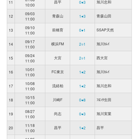
昌平
旭川忠和
11
0●3
10:00
09/03
青森山
青森山田
12
1●3
11:00
09/10
前橋育
SSAP天然
13
0●1
11:00
09/17
横浜FM
旭川ｶﾑｲ
14
2○1
11:00
09/24
大宮
西大宮
15
2○1
11:00
10/01
FC東京
旭川ｶﾑｲ
16
1●2
11:00
10/08
流経柏
旭川忠和
17
1●2
11:00
10/15
川崎F
ﾌﾛﾝﾀ生田
18
0●8
11:00
08/27
尚志
旭川実業
19
0●3
11:00
11/18
昌平
昌平
20
1●2
11:00