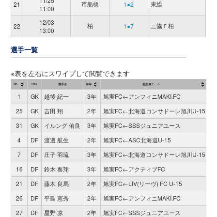
11/25
市船橋
東総
21
1●2
11:00
12/03
柏
三協Ｆ柏
22
1●7
13:00
選手一覧
※表を左右にスワイプして閲覧できます
No.
Pos.
選手名
学年
前所属チーム
試合
1
GK
越後 紀一
3年
旭実FC←アンフィニMAKI.FC
1
25
GK
吉田 翔
2年
旭実FC←北海道コンサドーレ旭川U-15
0
31
GK
イルング 侑良
3年
旭実FC←SSSジュニアユース
1
4
DF
渡邊 航生
2年
旭実FC←ASC北海道U-15
1
7
DF
庄子 羽琉
3年
旭実FC←北海道コンサドーレ旭川U-15
1
16
DF
鈴木 奏翔
3年
旭実FC←アクティブFC
2
21
DF
藤木 良馬
2年
旭実FC←LIV(リーヴ) FC U-15
1
26
DF
平島 憲秀
2年
旭実FC←アンフィニMAKI.FC
1
27
DF
星野 凉
2年
旭実FC←SSSジュニアユース
3