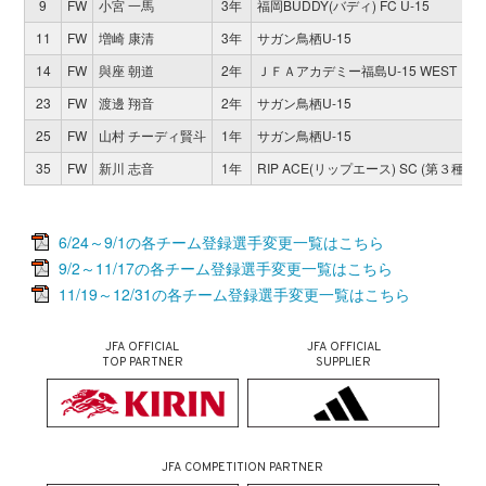
9
FW
小宮 一馬
3年
福岡BUDDY(バディ) FC U-15
11
FW
増崎 康清
3年
サガン鳥栖U-15
14
FW
與座 朝道
2年
ＪＦＡアカデミー福島U-15 WEST
23
FW
渡邊 翔音
2年
サガン鳥栖U-15
25
FW
山村 チーディ賢斗
1年
サガン鳥栖U-15
35
FW
新川 志音
1年
RIP ACE(リップエース) SC (第３種)
6/24～9/1の各チーム登録選手変更一覧はこちら
9/2～11/17の各チーム登録選手変更一覧はこちら
11/19～12/31の各チーム登録選手変更一覧はこちら
JFA OFFICIAL
JFA OFFICIAL
TOP PARTNER
SUPPLIER
JFA COMPETITION PARTNER