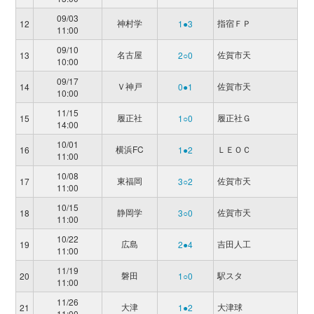
09/03
神村学
指宿ＦＰ
12
1●3
11:00
09/10
名古屋
佐賀市天
13
2○0
10:00
09/17
Ｖ神戸
佐賀市天
14
0●1
10:00
11/15
履正社
履正社Ｇ
15
1○0
14:00
10/01
横浜FC
ＬＥＯＣ
16
1●2
11:00
10/08
東福岡
佐賀市天
17
3○2
11:00
10/15
静岡学
佐賀市天
18
3○0
11:00
10/22
広島
吉田人工
19
2●4
11:00
11/19
磐田
駅スタ
20
1○0
11:00
11/26
大津
大津球
21
1●2
11:00