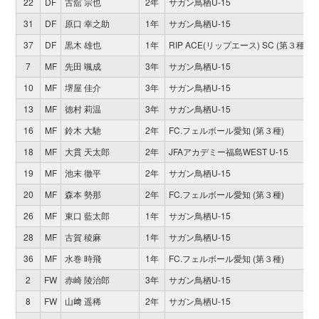
22
DF
古舘 宗也
2年
サガン鳥栖U-15
31
DF
原口 幸之助
1年
サガン鳥栖U-15
37
DF
黒木 雄也
1年
RIP ACE(リップエース) SC (第３種)
7
MF
先田 颯成
3年
サガン鳥栖U-15
10
MF
堺屋 佳介
3年
サガン鳥栖U-15
13
MF
徳村 莉温
3年
サガン鳥栖U-15
16
MF
鈴木 大馳
2年
FC.フェルボール愛知 (第３種)
18
MF
大貫 天太郎
2年
JFAアカデミー福島WEST U-15
19
MF
池末 徹平
2年
サガン鳥栖U-15
20
MF
森本 勢那
2年
FC.フェルボール愛知 (第３種)
26
MF
東口 藍太郎
1年
サガン鳥栖U-15
28
MF
古賀 稜麻
1年
サガン鳥栖U-15
36
MF
水巻 時飛
1年
FC.フェルボール愛知 (第３種)
2
FW
赤崎 陵治郎
3年
サガン鳥栖U-15
8
FW
山﨑 遥稀
2年
サガン鳥栖U-15