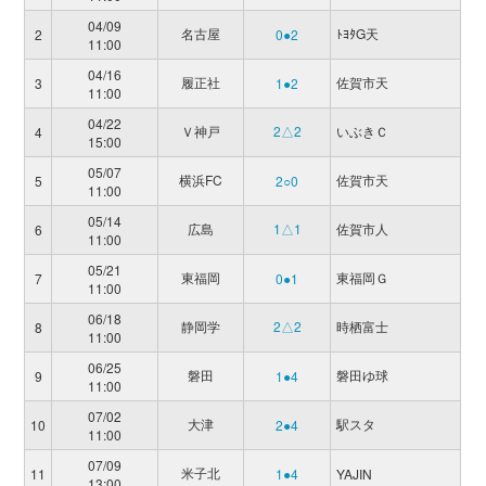
04/09
名古屋
ﾄﾖﾀG天
2
0●2
11:00
04/16
履正社
佐賀市天
3
1●2
11:00
04/22
Ｖ神戸
2△2
いぶきＣ
4
15:00
05/07
横浜FC
佐賀市天
5
2○0
11:00
05/14
広島
1△1
佐賀市人
6
11:00
05/21
東福岡
東福岡Ｇ
7
0●1
11:00
06/18
静岡学
2△2
時栖富士
8
11:00
06/25
磐田
磐田ゆ球
9
1●4
11:00
07/02
大津
駅スタ
10
2●4
11:00
07/09
米子北
11
1●4
YAJIN
13:00