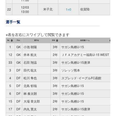
12/03
米子北
佐賀陸
22
1○0
13:00
選手一覧
※表を左右にスワイプして閲覧できます
No.
Pos.
選手名
学年
前所属チーム
1
GK
小池 朝陽
3年
サガン鳥栖U-15
12
GK
井本 航太
2年
ＪＦＡアカデミー福島U-15 WEST
33
GK
石田 翔温
3年
サガン鳥栖U-15唐津
3
DF
田代 聡太
3年
ソレッソ熊本
4
DF
松川 隼也
3年
スプレッド･イーグルFC函館
5
DF
北島 郁哉
3年
サガン鳥栖U-15
6
DF
林 奏太朗
3年
サガン鳥栖U-15
15
DF
大場 章太郎
2年
サガン鳥栖U-15
17
DF
内丸 寛太
2年
サガン鳥栖U-15唐津