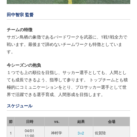
田中智宗 監督
チームの特徴
サガン鳥栖の象徴であるバードワークを武器に、1戦1戦全力で
戦います。最後まで諦めないチームワークも特徴としていま
す。
今シーズンの抱負
１つでも上の順位を目指し、サッカー選手としても、人間とし
ても成長できるよう、指導して参ります。 トップチームとも積
極的にコミュニケーションをとり、プロサッカー選手として世
界で活躍できる選手育成、人間形成を目指します。
スケジュール
節
日時
vs.
結果
会場
04/01
神村学
佐賀陸
1
3○2
11:00