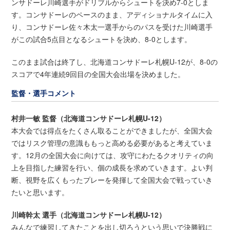
ンサドーレ川崎選手がドリブルからシュートを決め7-0としま
す。コンサドーレのペースのまま、アディショナルタイムに入
り、コンサドーレ佐々木太一選手からのパスを受けた川崎選手
がこの試合5点目となるシュートを決め、8-0とします。
このまま試合は終了し、北海道コンサドーレ札幌U-12が、8-0の
スコアで4年連続9回目の全国大会出場を決めました。
監督・選手コメント
村井一敏 監督（北海道コンサドーレ札幌U-12）
本大会では得点をたくさん取ることができましたが、全国大会
ではリスク管理の意識ももっと高める必要があると考えていま
す。12月の全国大会に向けては、攻守にわたるクオリティの向
上を目指した練習を行い、個の成長を求めていきます。よい判
断、視野を広くもったプレーを発揮して全国大会で戦っていき
たいと思います。
川崎幹太 選手（北海道コンサドーレ札幌U-12）
みんなで練習してきたことを出し切ろうという思いで決勝戦に