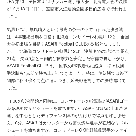
JFA 第43回全日本U-12サッカー選手権大会 北海道大会の決勝
が10月13日（日）、室蘭市入江運動公園多目的広場で行われま
した。
気温14℃、無風晴天という最高の条件の下で行われた決勝戦
は、4年連続出場を目指す北海道コンサドーレ札幌U-12と、全国
大会初出場を目指すASARI Football CLUBの対戦となりまし
た。 北海道コンサドーレ札幌U-12は、決勝までの3試合で得点
21点、失点0点と圧倒的な攻撃力と安定した守備で勝ち上がり、
ASARI Football CLUBは、1回戦のPK戦勝ちに続き、準々決勝・
準決勝も1点差で勝ち上がってきました。特に、準決勝では終了
間際に粘り強く同点に追いつき、延長戦を制しての決勝進出で
した。
11:00の試合開始と同時に、コンサドーレの攻撃陣がASARIゴー
ルを攻め次々とシュートを放ちますが、ASARIはGKの山田岳虎
選手を中心としたディフェンス陣のがんばりで得点を許しませ
ん。6分、ASARIはカウンターから藤永悠斗選手が強烈なミドル
シュートを放ちますが、コンサドーレGK唯野鶴眞選手のファイ