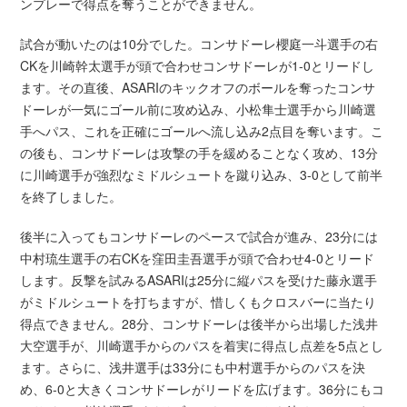
ンプレーで得点を奪うことができません。
試合が動いたのは10分でした。コンサドーレ櫻庭一斗選手の右
CKを川崎幹太選手が頭で合わせコンサドーレが1-0とリードし
ます。その直後、ASARIのキックオフのボールを奪ったコンサ
ドーレが一気にゴール前に攻め込み、小松隼士選手から川崎選
手へパス、これを正確にゴールへ流し込み2点目を奪います。こ
の後も、コンサドーレは攻撃の手を緩めることなく攻め、13分
に川崎選手が強烈なミドルシュートを蹴り込み、3-0として前半
を終了しました。
後半に入ってもコンサドーレのペースで試合が進み、23分には
中村琉生選手の右CKを窪田圭吾選手が頭で合わせ4-0とリード
します。反撃を試みるASARIは25分に縦パスを受けた藤永選手
がミドルシュートを打ちますが、惜しくもクロスバーに当たり
得点できません。28分、コンサドーレは後半から出場した浅井
大空選手が、川崎選手からのパスを着実に得点し点差を5点とし
ます。さらに、浅井選手は33分にも中村選手からのパスを決
め、6-0と大きくコンサドーレがリードを広げます。36分にもコ