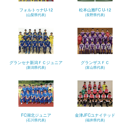
フォルトゥナU-12
松本山雅FC U-12
(山梨県代表)
(長野県代表)
グランセナ新潟ＦＣジュニア
グランザスＦＣ
(新潟県代表)
(富山県代表)
FC湖北ジュニア
金津JFCユナイテッド
(石川県代表)
(福井県代表)