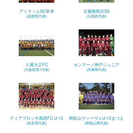
アミティエSC草津
京都⾧岡京SS
(滋賀県代表)
(京都府代表)
八尾大正FC
センアーノ神戸ジュニア
(大阪府第1代表)
(兵庫県代表)
ディアブロッサ高田FC U-12
和歌山ヴィーヴォU-12まつえ
(奈良県代表)
(和歌山県代表)