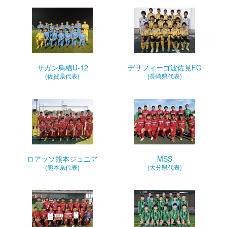
サガン鳥栖U-12
デサフィーゴ波佐見FC
(佐賀県代表)
(長崎県代表)
ロアッソ熊本ジュニア
MSS
(熊本県代表)
(大分県代表)