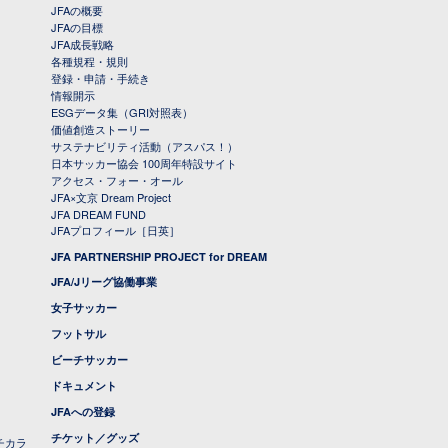
JFAの概要
JFAの目標
JFA成長戦略
各種規程・規則
登録・申請・手続き
情報開示
ESGデータ集（GRI対照表）
価値創造ストーリー
サステナビリティ活動（アスパス！）
日本サッカー協会 100周年特設サイト
アクセス・フォー・オール
JFA×文京 Dream Project
JFA DREAM FUND
JFAプロフィール［日英］
JFA PARTNERSHIP PROJECT for DREAM
JFA/Jリーグ協働事業
女子サッカー
フットサル
ビーチサッカー
ドキュメント
JFAへの登録
チケット／グッズ
チカラ