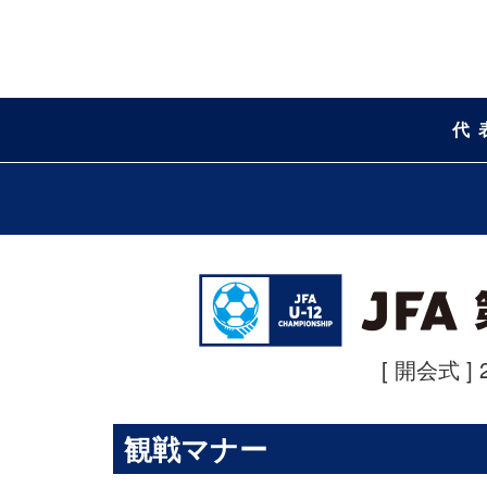
代
[ 開会式 ] 
観戦マナー