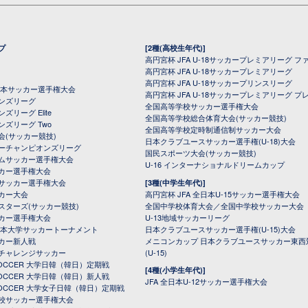
プ
[2種(高校生年代)]
高円宮杯 JFA U-18サッカープレミアリーグ フ
高円宮杯 JFA U-18サッカープレミアリーグ
高円宮杯 JFA U-18サッカープリンスリーグ
全日本サッカー選手権大会
高円宮杯 JFA U-18サッカープレミアリーグ プ
オンズリーグ
全国高等学校サッカー選手権大会
ズリーグ Elite
全国高等学校総合体育大会(サッカー競技)
ンズリーグ Two
全国高等学校定時制通信制サッカー大会
会(サッカー競技)
日本クラブユースサッカー選手権(U-18)大会
ーチャンピオンズリーグ
国民スポーツ大会(サッカー競技)
ムサッカー選手権大会
U-16 インターナショナルドリームカップ
カー選手権大会
サッカー選手権大会
[3種(中学生年代)]
カー大会
高円宮杯 JFA 全日本U-15サッカー選手権大会
スターズ(サッカー競技)
全国中学校体育大会／全国中学校サッカー大会
カー選手権大会
U-13地域サッカーリーグ
日本大学サッカートーナメント
日本クラブユースサッカー選手権(U-15)大会
カー新人戦
メニコンカップ 日本クラブユースサッカー東西
チャレンジサッカー
(U-15)
 SOCCER 大学日韓（韓日）定期戦
[4種(小学生年代)]
 SOCCER 大学日韓（韓日）新人戦
JFA 全日本U-12サッカー選手権大会
 SOCCER 大学女子日韓（韓日）定期戦
校サッカー選手権大会