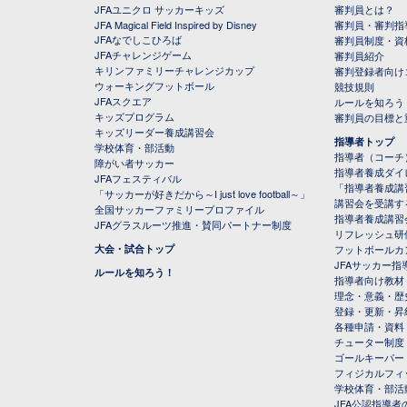
JFAユニクロ サッカーキッズ
審判員とは？
JFA Magical Field Inspired by Disney
審判員・審判指
JFAなでしこひろば
審判員制度・資
JFAチャレンジゲーム
審判員紹介
キリンファミリーチャレンジカップ
審判登録者向け
ウォーキングフットボール
競技規則
JFAスクエア
ルールを知ろう
キッズプログラム
審判員の目標と
キッズリーダー養成講習会
指導者トップ
学校体育・部活動
指導者（コーチ
障がい者サッカー
指導者養成ダイ
JFAフェスティバル
「指導者養成講
「サッカーが好きだから～I just love football～」
講習会を受講す
全国サッカーファミリープロファイル
指導者養成講習
JFAグラスルーツ推進・賛同パートナー制度
リフレッシュ研
大会・試合トップ
フットボールカ
JFAサッカー指導
ルールを知ろう！
指導者向け教材
理念・意義・歴
登録・更新・昇
各種申請・資料
チューター制度
ゴールキーパー
フィジカルフィ
学校体育・部活
JFA公認指導者