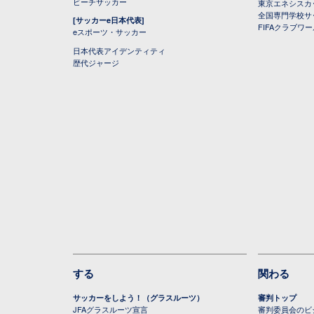
ビーチサッカー
東京エネシスカ
全国専門学校サ
[サッカーe日本代表]
FIFAクラブワ
eスポーツ・サッカー
日本代表アイデンティティ
歴代ジャージ
する
関わる
サッカーをしよう！（グラスルーツ）
審判トップ
JFAグラスルーツ宣言
審判委員会のビジ