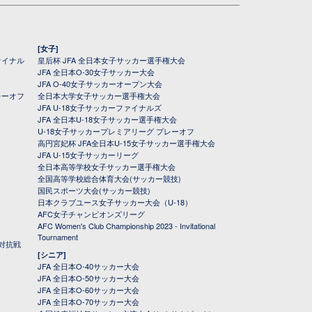
[女子]
ァイナル
皇后杯 JFA 全日本女子サッカー選手権大会
JFA 全日本O-30女子サッカー大会
JFA O-40女子サッカーオープン大会
レーオフ
全日本大学女子サッカー選手権大会
JFA U-18女子サッカーファイナルズ
JFA 全日本U-18女子サッカー選手権大会
U-18女子サッカープレミアリーグ プレーオフ
高円宮妃杯 JFA全日本U-15女子サッカー選手権大会
JFA U-15女子サッカーリーグ
全日本高等学校女子サッカー選手権大会
全国高等学校総合体育大会(サッカー競技)
国民スポーツ大会(サッカー競技)
日本クラブユース女子サッカー大会（U-18）
AFC女子チャンピオンズリーグ
AFC Women's Club Championship 2023 - Invitational
Tournament
対抗戦
[シニア]
JFA 全日本O-40サッカー大会
JFA 全日本O-50サッカー大会
JFA 全日本O-60サッカー大会
JFA 全日本O-70サッカー大会