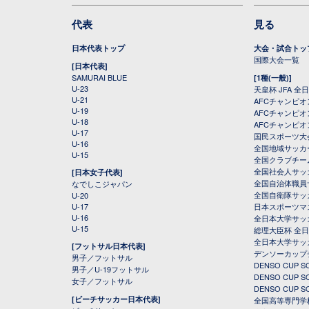
代表
見る
日本代表トップ
大会・試合トッ
国際大会一覧
[日本代表]
SAMURAI BLUE
[1種(一般)]
U-23
天皇杯 JFA 
U-21
AFCチャンピ
U-19
AFCチャンピオン
U-18
AFCチャンピオ
U-17
国民スポーツ大
U-16
全国地域サッカ
U-15
全国クラブチー
全国社会人サッ
[日本女子代表]
全国自治体職員
なでしこジャパン
全国自衛隊サッ
U-20
U-17
日本スポーツマ
U-16
全日本大学サッ
U-15
総理大臣杯 全
全日本大学サッ
[フットサル日本代表]
デンソーカップ
男子／フットサル
DENSO CUP
男子／U-19フットサル
DENSO CUP
女子／フットサル
DENSO CUP
[ビーチサッカー日本代表]
全国高等専門学