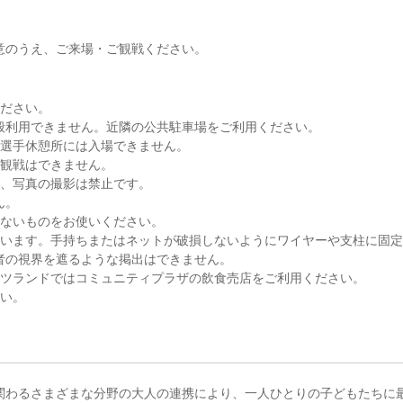
意のうえ、ご来場・ご観戦ください。
ください。
般利用できません。近隣の公共駐車場をご利用ください。
、選手休憩所には入場できません。
の観戦はできません。
像、写真の撮影は禁止です。
ん。
しないものをお使いください。
しています。手持ちまたはネットが破損しないようにワイヤーや支柱に固
者の視界を遮るような掲出はできません。
ポーツランドではコミュニティプラザの飲食売店をご利用ください。
さい。
関わるさまざまな分野の大人の連携により、一人ひとりの子どもたちに