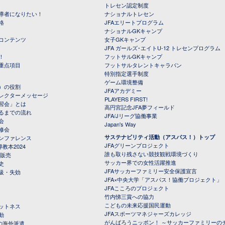
トレセン認定制度
導者になりたい！
ナショナルトレセン
格
JFAエリートプログラム
ナショナルGKキャンプ
コンテンツ
女子GKキャンプ
JFA ガールズ･エイトU-12 トレセンプログラム
！
フットサルGKキャンプ
重点項目
フットサルタレントキャラバン
特別指定選手制度
ゲーム環境整備
）の役割
JFAアカデミー
レクターメッセージ
PLAYERS FIRST!
習会」とは
高円宮記念JFA夢フィールド
るまでの流れ
JFA/Jリーグ協働事業
会
Japan's Way
修会
サステナビリティ活動（アスパス！）トップ
ンファレンス
JFAグリーンプロジェクト
教本2024
誰も取り残さない競技観戦環境づくり
 販売
サッカー界での女性活躍推進
史
JFAサッカーファミリー安全保護宣言
級・失効
JFA×中央大学「アスパス！協働プロジェクト」
JFAこころのプロジェクト
竹内悌三賞への協力
こどもの未来応援国民運動
ットネス
JFAスポーツマネジャーズカレッジ
動
がんばろうニッポン！ ～サッカーファミリーの
の海外派遣