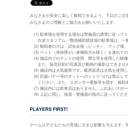
みなさまが安全に楽しく観戦できるよう、下記のご注
みなさまのご理解とご協力をお願いいたします。
(1) 駐車場を使用する場合は警備員の誘導に従って
白波スタジアム・鴨池補助競技場の駐車場は、一
(2) 観戦者の方は、試合会場（ピッチ）、アップ場
(3) ペット（身体障がい者補助犬を除く）を連れて
(4) 施設内でのテントの使用、脚立等を使用した映
また、販売目的の写真及び動画の撮影はできませ
(5) 施設内は火気厳禁です。暖房器具は火気を使用
(6) 応援バナー等のネットへのくくりつけは禁止
ください。また、スポンサー看板等を隠す、観戦
(7) 施設内には飲食店はありません。ふれあいス
(8) 上記に関し、係員・警備員の指示に従ってくだ
PLAYERS FIRST!
ゲームは子どもたちの育成に大きな影響を与えます。