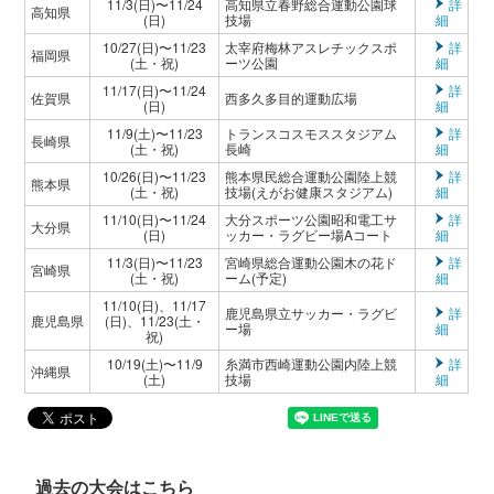
11/3(日)〜11/24
高知県立春野総合運動公園球
詳
高知県
(日)
技場
細
10/27(日)〜11/23
太宰府梅林アスレチックスポ
詳
福岡県
(土・祝)
ーツ公園
細
11/17(日)〜11/24
詳
佐賀県
西多久多目的運動広場
(日)
細
11/9(土)〜11/23
トランスコスモススタジアム
詳
長崎県
(土・祝)
長崎
細
10/26(日)〜11/23
熊本県民総合運動公園陸上競
詳
熊本県
(土・祝)
技場(えがお健康スタジアム)
細
11/10(日)〜11/24
大分スポーツ公園昭和電工サ
詳
大分県
(日)
ッカー・ラグビー場Aコート
細
11/3(日)〜11/23
宮崎県総合運動公園木の花ド
詳
宮崎県
(土・祝)
ーム(予定)
細
11/10(日)、11/17
鹿児島県立サッカー・ラグビ
詳
鹿児島県
(日)、11/23(土・
ー場
細
祝)
10/19(土)〜11/9
糸満市西崎運動公園内陸上競
詳
沖縄県
(土)
技場
細
過去の大会はこちら