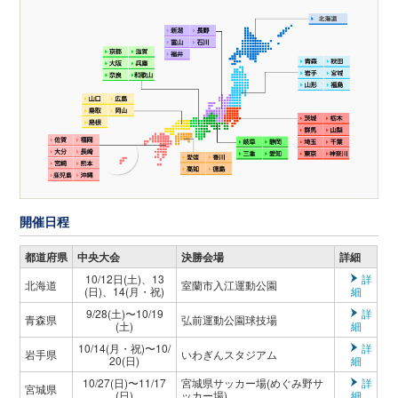
開催日程
都道府県
中央大会
決勝会場
詳細
10/12日(土)、13
詳
北海道
室蘭市入江運動公園
(日)、14(月・祝)
細
9/28(土)〜10/19
詳
青森県
弘前運動公園球技場
(土)
細
10/14(月・祝)〜10/
詳
岩手県
いわぎんスタジアム
20(日)
細
10/27(日)〜11/17
宮城県サッカー場(めぐみ野サ
詳
宮城県
(日)
ッカー場)
細