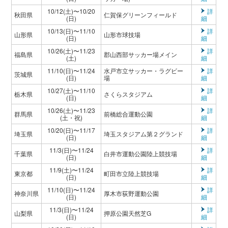
10/12(土)〜10/20
詳
秋田県
仁賀保グリーンフィールド
(日)
細
10/13(日)〜11/10
詳
山形県
山形市球技場
(日)
細
10/26(土)〜11/23
詳
福島県
郡山西部サッカー場メイン
(土)
細
11/10(日)〜11/24
水戸市立サッカー・ラグビー
詳
茨城県
(日)
場
細
10/27(土)〜11/10
詳
栃木県
さくらスタジアム
(日)
細
10/26(土)〜11/23
詳
群馬県
前橋総合運動公園
(土・祝)
細
10/20(日)〜11/17
詳
埼玉県
埼玉スタジアム第２グランド
(日)
細
11/3(日)〜11/24
詳
千葉県
白井市運動公園陸上競技場
(日)
細
11/9(土)〜11/24
詳
東京都
町田市立陸上競技場
(日)
細
11/10(日)〜11/24
詳
神奈川県
厚木市荻野運動公園
(日)
細
11/3(日)〜11/24
詳
山梨県
押原公園天然芝G
(日)
細