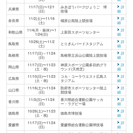
11/17(日)〜12/1
みきぼうパークひょうご 球
詳
兵庫県
(日)
技場
細
11/2(土)〜11/16
詳
奈良県
橿原公苑陸上競技場
(土)
細
11/4(月・振休)〜1
詳
和歌山県
上富田スポーツセンター
1/24(日)
細
10/26(土)〜11/2
詳
鳥取県
とりぎんバードスタジアム
(土)
細
11/17(日)～11/24
詳
島根県
島根県立浜山公園陸上競技場
(日)
細
11/17(日)〜11/23
神原スポーツ公園多目的グラ
詳
岡山県
(土・祝)
ウンド(天然芝)
細
11/10(日)〜11/23
コカ・コーラウエスト広島ス
詳
広島県
(土・祝)
タジアム
細
11/16(土)〜11/24
防府市スポーツセンター陸上
詳
山口県
(日)
競技場
細
11/3(日)〜11/24
香川県総合運動公園サッカ
詳
香川県
(日)
ー・ラグビー場
細
10/26(土)〜11/23
詳
徳島県
徳島市球技場
(土・祝)
細
11/17(日)〜11/24
詳
愛媛県
愛媛県総合運動公園球技場
(日)
細