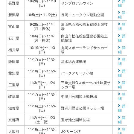
10/20(日)〜11/10
詳
長野県
サンプロアルウィン
(日)
細
詳
新潟県
10/5(土)〜11/2(土)
長岡ニュータウン運動公園
細
9/28(土)〜11/4
富山県五福公園五福陸上競技
詳
富山県
(月・振休)
場
細
10/6(日)〜11/4
白山市松任総合運動公園陸上
詳
石川県
(月・振休)
競技場
細
10/19(土)〜11/3
丸岡スポーツランドサッカー
詳
福井県
(日)
場
細
11/17(日)〜11/24
詳
静岡県
清水総合運動場
(日)
細
11/10(日)〜11/24
詳
愛知県
パークアリーナ小牧
(日)
細
11/3(日)〜11/24
三重交通Gスポーツの杜鈴鹿サ
詳
三重県
(日)
ッカー場
細
11/17(日)〜11/24
詳
岐阜県
中津川公園陸上競技場
(日)
細
11/16(土)〜11/24
詳
滋賀県
野洲川歴史公園サッカー場
(日)
細
11/2(土)〜11/23
詳
京都府
宝が池公園球技場
(土・祝)
細
11/16(土)〜11/24
詳
大阪府
Jグリーン堺
(日)
細