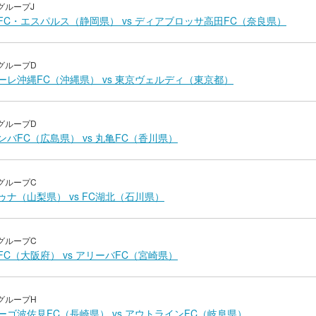
グループJ
FC・エスパルス（静岡県） vs ディアブロッサ高田FC（奈良県）
グループD
ーレ沖縄FC（沖縄県） vs 東京ヴェルディ（東京都）
グループD
バFC（広島県） vs 丸亀FC（香川県）
グループC
ゥナ（山梨県） vs FC湖北（石川県）
グループC
C（大阪府） vs アリーバFC（宮崎県）
グループH
ーゴ波佐見FC（長崎県） vs アウトラインFC（岐阜県）