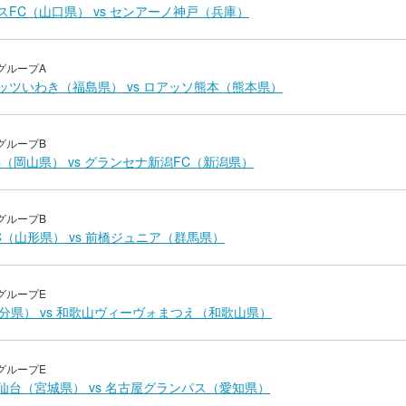
スFC（山口県） vs センアーノ神戸（兵庫）
グループA
ッツいわき（福島県） vs ロアッソ熊本（熊本県）
グループB
C（岡山県） vs グランセナ新潟FC（新潟県）
グループB
FC（山形県） vs 前橋ジュニア（群馬県）
グループE
大分県） vs 和歌山ヴィーヴォまつえ（和歌山県）
グループE
仙台（宮城県） vs 名古屋グランパス（愛知県）