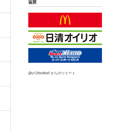
協賛
@u12football からのツイート