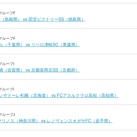
グループF
C（島根県） vs 田宮ビクトリーSS（徳島県）
グループF
ル（千葉県） vs リベロ津軽SC（青森県）
グループI
栖（佐賀県） vs 京都長岡京SS（京都府）
グループI
ンサドーレ札幌（北海道） vs FCアスルクラロ高知（高知県）
グループJ
マリノス（神奈川県） vs レノヴェンスオガサFC（岩手県）