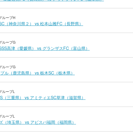
グループH
SC（神奈川県２） vs 松本山雅FC（長野県）
グループG
SSS高津（愛媛県） vs グランザスFC（富山県）
グループG
プル（鹿児島県） vs 栃木SC（栃木県）
グループL
S（三重県） vs アミティエSC草津（滋賀県）
グループL
ズ（埼玉県） vs アビスパ福岡（福岡県）