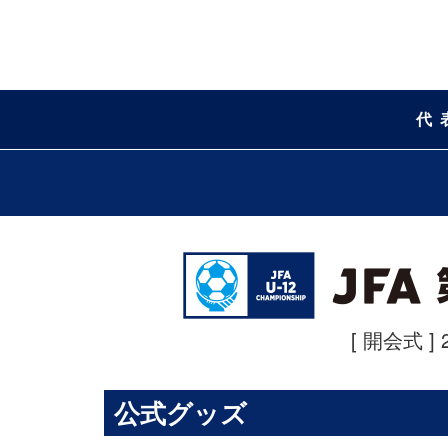
代
[ 開会式 ] 
公式グッズ