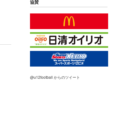
協賛
@u12football からのツイート