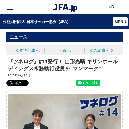
EN
公益財団法人 日本サッカー協会（JFA）
ニュース
前の記事へ
│
一覧へ
│
次の記事へ
『ツネログ』#14発行！ 山形光晴 キリンホール
ディングス常務執行役員を”マンマーク”
2025年10月28日