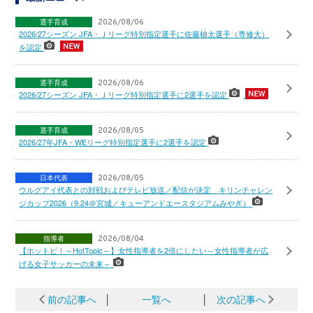
選手育成
2026/08/06
2026/27シーズン JFA・Ｊリーグ特別指定選手に佐藤柚太選手（専修大）
を認定
選手育成
2026/08/06
2026/27シーズン JFA・Ｊリーグ特別指定選手に2選手を認定
選手育成
2026/08/05
2026/27年JFA・WEリーグ特別指定選手に2選手を認定
日本代表
2026/08/05
ウルグアイ代表との対戦およびテレビ放送／配信が決定 キリンチャレン
ジカップ2026（9.24＠宮城／キューアンドエースタジアムみやぎ）
指導者
2026/08/04
【ホットピ！～HotTopic～】女性指導者を2倍にしたい～女性指導者が広
げる女子サッカーの未来～
前の記事へ
│
一覧へ
│
次の記事へ