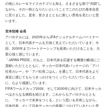
の他にカレー＆ライスカテゴリも加え、さまざまな面で“共闘”し
ながら、その一助となりたいということでこのたびの基本合意
に至りました。是非、皆さまとともに新しい景色を見たいと思
います。
宮本恒靖 会長
アパホテルには、2023年からJFAナショナルチームパートナー
として、日本代表チームを力強く支えていただいています。今
回、2030年までパートナーシップを延長いただけることを、大
変心強く感じています。
「JAPAN PRIDE」のもと、日本代表を応援する機運の醸成にご
貢献いただくとともに、サッカー日本代表パッケージの「アパ
社長カレー」や「アパ社長ごはん」を通じて、日本代表をより
身近に感じてもらうきっかけをつくっていただいていること
に、心より感謝しています。
FIFAワールドカップ2026、そして2030年に向けて、日本サッカ
ーはさらなる挑戦を続けます。これからもアパホテルととも
に、「サッカーで未来をつくる」という思いを共有しながら、
日本代表、そして日本サッカーの発展につなげていきたいと思