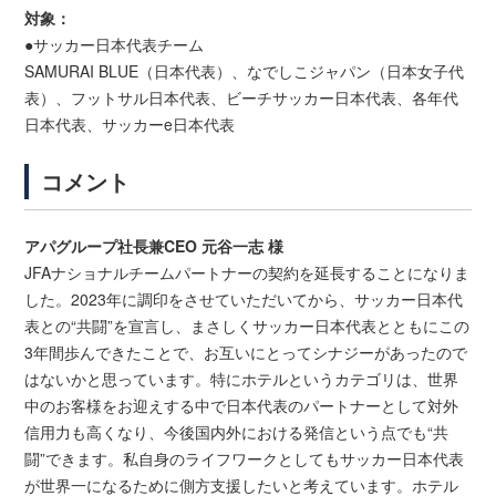
対象：
●サッカー日本代表チーム
SAMURAI BLUE（日本代表）、なでしこジャパン（日本女子代
表）、フットサル日本代表、ビーチサッカー日本代表、各年代
日本代表、サッカーe日本代表
コメント
アパグループ社長兼CEO 元谷一志 様
JFAナショナルチームパートナーの契約を延長することになりま
した。2023年に調印をさせていただいてから、サッカー日本代
表との“共闘”を宣言し、まさしくサッカー日本代表とともにこの
3年間歩んできたことで、お互いにとってシナジーがあったので
はないかと思っています。特にホテルというカテゴリは、世界
中のお客様をお迎えする中で日本代表のパートナーとして対外
信用力も高くなり、今後国内外における発信という点でも“共
闘”できます。私自身のライフワークとしてもサッカー日本代表
が世界一になるために側方支援したいと考えています。ホテル