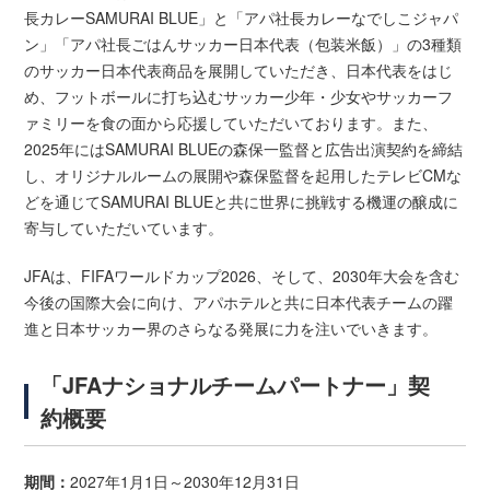
長カレーSAMURAI BLUE」と「アパ社長カレーなでしこジャパ
ン」「アパ社長ごはんサッカー日本代表（包装米飯）」の3種類
のサッカー日本代表商品を展開していただき、日本代表をはじ
め、フットボールに打ち込むサッカー少年・少女やサッカーフ
ァミリーを食の面から応援していただいております。また、
2025年にはSAMURAI BLUEの森保一監督と広告出演契約を締結
し、オリジナルルームの展開や森保監督を起用したテレビCMな
どを通じてSAMURAI BLUEと共に世界に挑戦する機運の醸成に
寄与していただいています。
JFAは、FIFAワールドカップ2026、そして、2030年大会を含む
今後の国際大会に向け、アパホテルと共に日本代表チームの躍
進と日本サッカー界のさらなる発展に力を注いでいきます。
「JFAナショナルチームパートナー」契
約概要
期間：
2027年1月1日～2030年12月31日