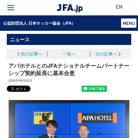
EN
公益財団法人 日本サッカー協会（JFA）
ニュース
前の記事へ
│
一覧へ
│
次の記事へ
アパホテルとのJFAナショナルチームパートナー
シップ契約延長に基本合意
2026年06月02日