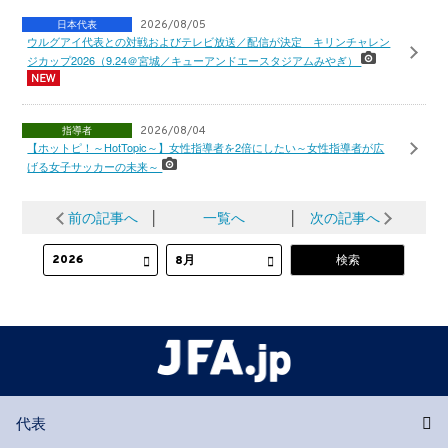
日本代表
2026/08/05
ウルグアイ代表との対戦およびテレビ放送／配信が決定 キリンチャレン
ジカップ2026（9.24＠宮城／キューアンドエースタジアムみやぎ）
指導者
2026/08/04
【ホットピ！～HotTopic～】女性指導者を2倍にしたい～女性指導者が広
げる女子サッカーの未来～
前の記事へ
│
一覧へ
│
次の記事へ
代表