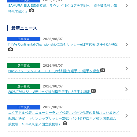
日本代表
2022/12/05
SAMURAI BLUE森保監督、ラウンド16クロアチア戦へ「壁を破る強い気
持ちで戦う」
最新ニュース
日本代表
2026/08/07
FIFAe Continental Championshipに臨むサッカーe日本代表 選手4名が決定
選手育成
2026/08/07
2026/27シーズン JFA・Ｊリーグ特別指定選手に9選手を認定
選手育成
2026/08/07
2026/27年JFA・WEリーグ特別指定選手に3選手を認定
日本代表
2026/08/07
エクアドル代表、ニュージーランド代表、パナマ代表の参加および放送／
配信が決定 キリンカップサッカー2026（10.1＠神奈川／横浜国際総合
競技場、10.5＠東京／国立競技場）