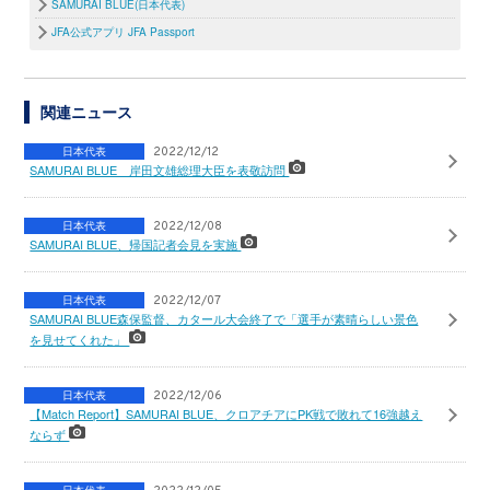
SAMURAI BLUE(日本代表)
JFA公式アプリ JFA Passport
関連ニュース
日本代表
2022/12/12
SAMURAI BLUE 岸田文雄総理大臣を表敬訪問
日本代表
2022/12/08
SAMURAI BLUE、帰国記者会見を実施
日本代表
2022/12/07
SAMURAI BLUE森保監督、カタール大会終了で「選手が素晴らしい景色
を見せてくれた」
日本代表
2022/12/06
【Match Report】SAMURAI BLUE、クロアチアにPK戦で敗れて16強越え
ならず