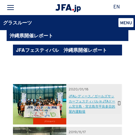
EN
グラスルーツ
沖縄県開催レポート
JFAフェスティバル 沖縄県開催レポート
2020/01/18
JFAレディース／ガールズサッ
カーフェスティバル in JTAドー
ム宮古島・宮古島市平良多目的
屋内運動場
グラスルーツ
2019/11/17