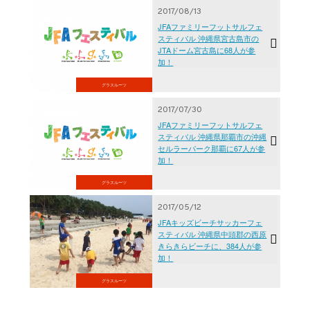
2017/08/13
JFAファミリーフットサルフェ
スティバル 沖縄県宮古島市の
JTAドーム宮古島に68人が参
加！
グラスルーツ
2017/07/30
JFAファミリーフットサルフェ
スティバル 沖縄県那覇市の沖縄
セルラーパーク那覇に67人が参
加！
グラスルーツ
2017/05/12
JFAキッズビーチサッカーフェ
スティバル 沖縄県中頭郡の西原
きらきらビーチに、384人が参
加！
グラスルーツ