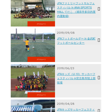
JFAファミリーフットサルフェ
スティバル in ANA SPORTS
HALL てだこ （浦添市多目的屋
内運動場)
グラスルーツ
2019/09/08
JFAフットボールデー in 金武町
フットボールセンター
グラスルーツ
2019/06/23
JFAキッズ（U-10）サッカーフ
ェスティバル in宮古島市陸上競
技場
グラスルーツ
2019/04/28
JFAキッズサッカーフェスティ