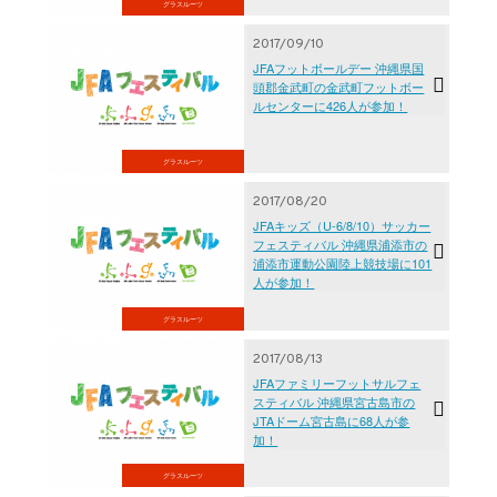
グラスルーツ
2017/09/10
JFAフットボールデー 沖縄県国
頭郡金武町の金武町フットボー
ルセンターに426人が参加！
グラスルーツ
2017/08/20
JFAキッズ（U-6/8/10）サッカー
フェスティバル 沖縄県浦添市の
浦添市運動公園陸上競技場に101
人が参加！
グラスルーツ
2017/08/13
JFAファミリーフットサルフェ
スティバル 沖縄県宮古島市の
JTAドーム宮古島に68人が参
加！
グラスルーツ