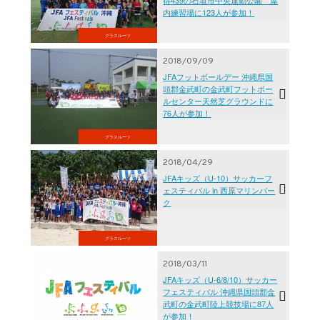
内練習場に123人が参加！
グラスルーツ
2018/09/09
JFAフットボールデー 沖縄県国
頭郡金武町の金武町フットボー
ルセンター天然芝グラウンドに
76人が参加！
グラスルーツ
2018/04/29
JFAキッズ（U-10）サッカーフ
ェスティバル in 西原マリンパー
ク
グラスルーツ
2018/03/11
JFAキッズ（U-6/8/10）サッカー
フェスティバル 沖縄県国頭郡金
武町の金武町陸上競技場に87人
が参加！