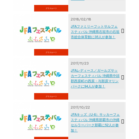
グラスルーツ
2018/02/18
JFAファミリーフットサルフェ
スティバル 沖縄県石垣市の石垣
市総合体育館に35人が参加！
グラスルーツ
2017/11/23
JFAレディース／ガールズサッ
カーフェスティバル 沖縄県中頭
郡西原町の西原・与那原マリン
パークに94人が参加！
グラスルーツ
2017/10/22
JFAキッズ（U-6）サッカーフェ
スティバル 沖縄県那覇市の沖縄
セルラーパーク那覇に52人が参
加！