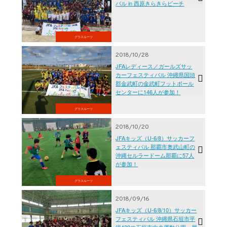
バル in 西原きらきらビーチ
グラスルーツ
2018/10/28
JFAレディース／ガールズサッ
カーフェスティバル 沖縄県国頭
郡金武町の金武町フットボール
センターに146人が参加！
グラスルーツ
2018/10/20
JFAキッズ（U-6/8）サッカーフ
ェスティバル 那覇市奥武山町の
沖縄セルラードーム那覇に57人
が参加！
グラスルーツ
2018/09/16
JFAキッズ（U-6/8/10）サッカー
フェスティバル 沖縄県石垣市平
得439の石垣市中央運動公園 屋