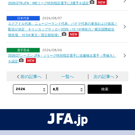
2026/27年JFA・WEリーグ特別指定選手に3選手を認定
日本代表
2026/08/07
エクアドル代表、ニュージーランド代表、パナマ代表の参加および放送／
配信が決定 キリンカップサッカー2026（10.1＠神奈川／横浜国際総合
競技場、10.5＠東京／国立競技場）
選手育成
2026/08/06
2026/27シーズン JFA・Ｊリーグ特別指定選手に佐藤柚太選手（専修大）
を認定
前の記事へ
│
一覧へ
│
次の記事へ