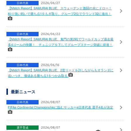
日本代表
2026/06/27
【Match Report】SAMURAI BLUE、スウェーデンと激闘の末にドロー！
粘り強い戦いで勝ち点1をもぎ取り、グループ2位でラウンド32に進出！
日本代表
2026/06/22
【Match Report】SAMURAI BLUE、鬼門の第2戦でワールドカップ過去最
多4ゴールの快勝！ チュニジアを下してグループステージ突破に前進！
日本代表
2026/06/16
【Match Report】SAMURAI BLUE、2度リードを許しながらもオランダに
追いつき、価値ある勝ち点1をつかみ取る
最新ニュース
日本代表
2026/08/07
FIFAe Continental Championshipに臨むサッカーe日本代表 選手4名が決定
選手育成
2026/08/07