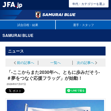
年代・カテゴリーを選ぶ
試合日程・結果
選手・スタッフ
SAMURAI BLUE
ニュース
前の記事へ
│
一覧へ
│
次の記事へ
「-ここからまた2030年へ、ともに歩みだそう-
＃夢をつなぐ応援フラッグ」が始動！
2026年07月07日