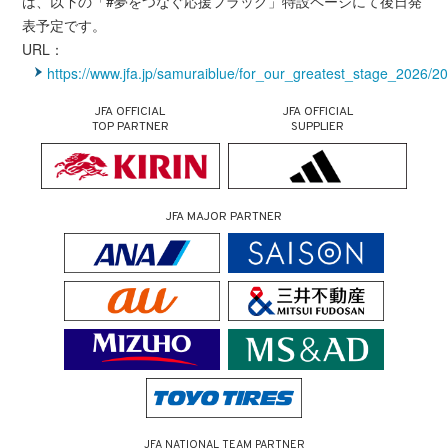
は、以下の「#夢をつなぐ応援フラッグ」特設ページにて後日発
表予定です。
URL：
https://www.jfa.jp/samuraiblue/for_our_greatest_stage_2026/20
JFA OFFICIAL
JFA OFFICIAL
TOP PARTNER
SUPPLIER
JFA MAJOR PARTNER
JFA NATIONAL TEAM PARTNER