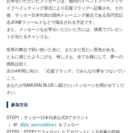
お寄せいただいたメッセージは、都内のイベントスペースでラ
イブペインティング形式により応援フラッグへ記載され、その
後、サッカー日本代表の国内トレーニング拠点である高円宮記
念JFA夢フィールドなどで掲出される予定です。
また、メッセージをお寄せいただいた方には、抽選でプレゼン
トが当たるチャンスも。
世界の舞台で戦い抜いた先に、まだまだ見たい景色がある。
ともに感じたよろこびも、悔しさも、全てを糧にして、夢への
挑戦は続く。
次の4年間に向け、「応援フラッグ」でみんなの夢をつないでい
こう。
あなたがSAMURAI BLUEへ届けたいメッセージを聞かせてくだ
さい。
参加方法
STEP1：サッカー日本代表公式Xアカウント
（
@jfa_samuraiblue
）をフォロー
STEP2：STEP1でフォローしたアカウントによる対象の投稿