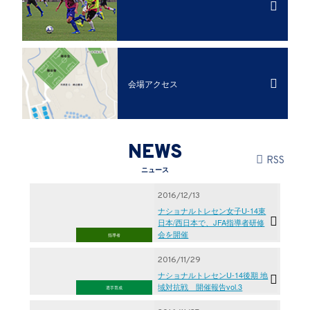
会場アクセス
NEWS
RSS
ニュース
2016/12/13
ナショナルトレセン女子U-14東
日本/西日本で、JFA指導者研修
会を開催
指導者
2016/11/29
ナショナルトレセンU‐14後期 地
域対抗戦 開催報告vol.3
選手育成