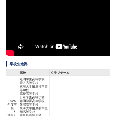
卒校生進路
高校
クラブチーム
延岡学園高等学校
龍谷高等学校
東海大学附属福岡高
等学校
高稜高等学校
日章学園高等学校
2025
静岡学園高等学校
年度卒
飯塚高等学校
校
東海大学附属熊本星
（15
翔高等学校
期生）
鹿児島高等学校