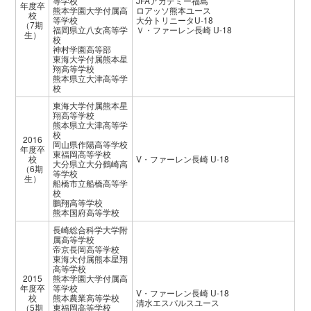
等学校
JFAアカデミー福島
年度卒
熊本学園大学付属高
ロアッソ熊本ユース
校
等学校
大分トリニータU-18
（7期
福岡県立八女高等学
Ｖ・ファーレン長崎 U-18
生）
校
神村学園高等部
東海大学付属熊本星
翔高等学校
熊本県立大津高等学
校
東海大学付属熊本星
翔高等学校
熊本県立大津高等学
校
2016
岡山県作陽高等学校
年度卒
東福岡高等学校
校
V・ファーレン長崎 U-18
大分県立大分鶴崎高
（6期
等学校
生）
船橋市立船橋高等学
校
鵬翔高等学校
熊本国府高等学校
長崎総合科学大学附
属高等学校
帝京長岡高等学校
東海大付属熊本星翔
高等学校
2015
熊本学園大学付属高
年度卒
等学校
V・ファーレン長崎 U-18
校
熊本農業高等学校
清水エスパルスユース
（5期
東福岡高等学校