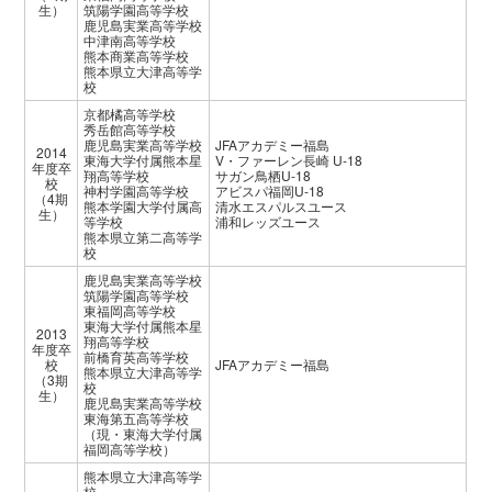
生）
筑陽学園高等学校
鹿児島実業高等学校
中津南高等学校
熊本商業高等学校
熊本県立大津高等学
校
京都橘高等学校
秀岳館高等学校
鹿児島実業高等学校
JFAアカデミー福島
2014
東海大学付属熊本星
V・ファーレン長崎 U-18
年度卒
翔高等学校
サガン鳥栖U-18
校
神村学園高等学校
アビスパ福岡U-18
（4期
熊本学園大学付属高
清水エスパルスユース
生）
等学校
浦和レッズユース
熊本県立第二高等学
校
鹿児島実業高等学校
筑陽学園高等学校
東福岡高等学校
東海大学付属熊本星
2013
翔高等学校
年度卒
前橋育英高等学校
校
JFAアカデミー福島
熊本県立大津高等学
（3期
校
生）
鹿児島実業高等学校
東海第五高等学校
（現・東海大学付属
福岡高等学校）
熊本県立大津高等学
校