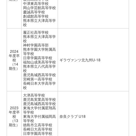
中津東高等学校
岡山学芸館高等学校
慶誠高等学校
創成館高等学校
熊本県立大津高等学
校
履正社高等学校
熊本県立大津高等学
校
神村学園高等部
熊本学園大学附属高
2024
等学校
年度卒
日章学園高等学校
校
ギラヴァンツ北九州U-18
福知山成美高等学校
（14
熊本県立八代高等学
期生）
校
鹿児島城西高等学校
宮崎第一高等学校
長崎日本大学高等学
校
大津高等学校
鹿児島実業高等学校
鹿児島城西高等学校
2023
東海大学付属星翔高
年度卒
等学校
校
東海大学付属福岡高
奈良クラブ U18
（13
等学校
期生）
徳島市立高等学校
長崎日大高等学校
日章学園高等学校