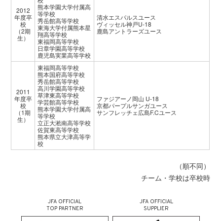
熊本学園大学付属高
2012
等学校
年度卒
清水エスパルスユース
秀岳館高等学校
校
ヴィッセル神戸U-18
東海大学付属熊本星
（2期
鹿島アントラーズユース
翔高等学校
生）
東福岡高等学校
日章学園高等学校
鹿児島実業高等学校
東福岡高等学校
熊本国府高等学校
秀岳館高等学校
高川学園高等学校
2011
草津東高等学校
年度卒
ファジアーノ岡山 U-18
学芸館高等学校
校
京都パープルサンガユース
熊本学園大学付属高
（1期
サンフレッチェ広島F.Cユース
等学校
生）
立正大淞南高等学校
佐賀東高等学校
熊本県立大津高等学
校
（順不同）
チーム・学校は卒校時
JFA OFFICIAL
JFA OFFICIAL
TOP PARTNER
SUPPLIER