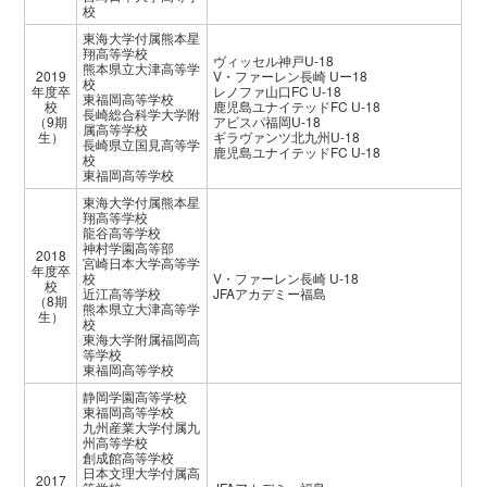
校
東海大学付属熊本星
翔高等学校
ヴィッセル神戸U-18
熊本県立大津高等学
2019
V・ファーレン長崎 Uー18
校
年度卒
レノファ山口FC U-18
東福岡高等学校
校
鹿児島ユナイテッドFC U-18
長崎総合科学大学附
（9期
アビスパ福岡U-18
属高等学校
生）
ギラヴァンツ北九州U-18
長崎県立国見高等学
鹿児島ユナイテッドFC U-18
校
東福岡高等学校
東海大学付属熊本星
翔高等学校
龍谷高等学校
神村学園高等部
2018
宮崎日本大学高等学
年度卒
校
V・ファーレン長崎 U-18
校
近江高等学校
JFAアカデミー福島
（8期
熊本県立大津高等学
生）
校
東海大学附属福岡高
等学校
東福岡高等学校
静岡学園高等学校
東福岡高等学校
九州産業大学付属九
州高等学校
創成館高等学校
日本文理大学付属高
2017