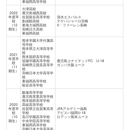
東福岡高等学校
大津高校
2022
鹿児島城西高校
年度卒
佐賀龍谷高等学校
清水エスパルス
校
創成館高校
テゲバジャーロ宮崎
（12
東海大福岡高校
V・ファーレン長崎
期生）
長崎日大高校
東福岡高校
熊本学園大学付属高
等学校
熊本県立大津高等学
校
2021
熊本国府高等学校
年度卒
筑陽学園高等学校
鹿児島ユナイテッドFC U-18
校
長崎県立国見高等学
ガンバ大阪ユース
（11
校
期生）
宮崎日本大学高等学
校
東福岡高等学校
龍谷高等学校
飯塚高等学校
鹿児島実業高等学校
熊本国府高等学校
2020
高稜高等学校
年度卒
佐賀県立佐賀東高等
JFAアカデミー福島
校
学校
アビスパ福岡U-18
（10
高川学園高等学校
ロアッソ熊本ユース
期生）
中央学院高等学校
東福岡高等学校
宮崎日本大学高等学