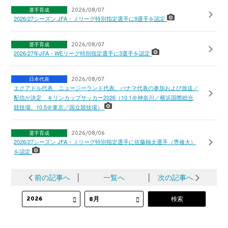
選手育成
2026/08/07
2026/27シーズン JFA・Ｊリーグ特別指定選手に9選手を認定
選手育成
2026/08/07
2026/27年JFA・WEリーグ特別指定選手に3選手を認定
日本代表
2026/08/07
エクアドル代表、ニュージーランド代表、パナマ代表の参加および放送／
配信が決定 キリンカップサッカー2026（10.1＠神奈川／横浜国際総合
競技場、10.5＠東京／国立競技場）
選手育成
2026/08/06
2026/27シーズン JFA・Ｊリーグ特別指定選手に佐藤柚太選手（専修大）
を認定
前の記事へ
│
一覧へ
│
次の記事へ