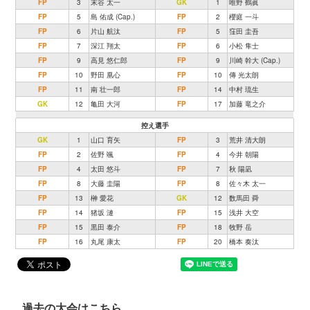
FP
3
末谷 太一
GK
1
唯野 鶴眞
FP
5
島 佑成 (Cap.)
FP
2
櫻庭 一斗
FP
6
片山 航汰
FP
5
窪田 圭吾
FP
7
深江 翔太
FP
6
小松 隼士
FP
9
高見 悠仁郎
FP
9
川崎 幹大 (Cap.)
FP
10
野田 凰心
FP
10
傳 光太朗
FP
11
南 壮一郎
FP
14
中村 琉生
GK
12
亀田 大河
FP
17
加藤 竜之介
控え選手
GK
1
山口 育矢
FP
3
荒井 清大朗
FP
2
佐野 颯
FP
4
今井 朝陽
FP
4
太田 悠斗
FP
7
秋 陽凪
FP
8
大藤 圭陽
FP
8
佐々木 太一
FP
13
榊 愛花
GK
12
数馬田 舜
FP
14
猪坂 漣
FP
15
浅井 大空
FP
15
黒田 泰介
FP
18
牧野 岳
FP
16
丸尾 康太
FP
20
橋本 奏汰
過去の大会はこちら