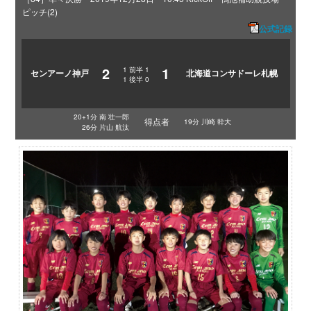
ピッチ(2)
公式記録
2
1
1
前半
1
センアーノ神戸
北海道コンサドーレ札幌
1
後半
0
20+1分 南 壮一郎
得点者
19分 川崎 幹大
26分 片山 航汰