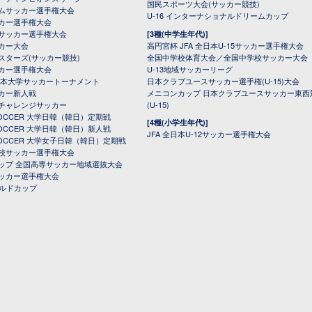
国民スポーツ大会(サッカー競技)
ムサッカー選手権大会
U-16 インターナショナルドリームカップ
カー選手権大会
サッカー選手権大会
[3種(中学生年代)]
カー大会
高円宮杯 JFA 全日本U-15サッカー選手権大会
スターズ(サッカー競技)
全国中学校体育大会／全国中学校サッカー大会
カー選手権大会
U-13地域サッカーリーグ
日本大学サッカートーナメント
日本クラブユースサッカー選手権(U-15)大会
カー新人戦
メニコンカップ 日本クラブユースサッカー東西
チャレンジサッカー
(U-15)
 SOCCER 大学日韓（韓日）定期戦
[4種(小学生年代)]
 SOCCER 大学日韓（韓日）新人戦
JFA 全日本U-12サッカー選手権大会
 SOCCER 大学女子日韓（韓日）定期戦
校サッカー選手権大会
ップ 全国高専サッカー地域選抜大会
ッカー選手権大会
ールドカップ