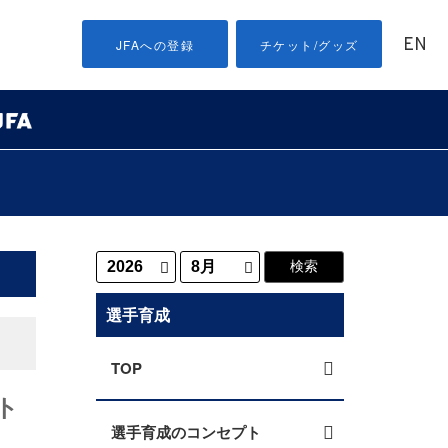
EN
JFAへの登録
チケット/グッズ
選手育成
TOP
ト
選手育成のコンセプト