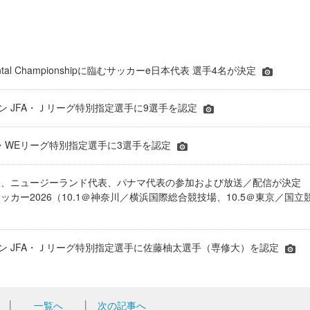
inental Championshipに臨むサッカーe日本代表 選手4名が決定
ーズン JFA・Ｊリーグ特別指定選手に9選手を認定
JFA・WEリーグ特別指定選手に3選手を認定
表、ニュージーランド代表、パナマ代表の参加および放送／配信が決
ッカー2026（10.1＠神奈川／横浜国際総合競技場、10.5＠東京／国立
シーズン JFA・Ｊリーグ特別指定選手に佐藤柚太選手（専修大）を認定
│
一覧へ
│
次の記事へ