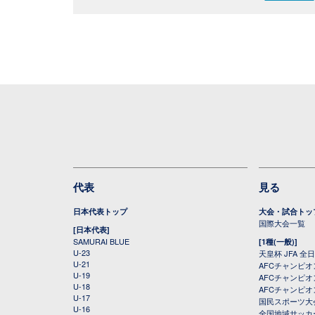
代表
見る
日本代表トップ
大会・試合トッ
国際大会一覧
[日本代表]
SAMURAI BLUE
[1種(一般)]
U-23
天皇杯 JFA 
U-21
AFCチャンピ
U-19
AFCチャンピオン
U-18
AFCチャンピオ
U-17
国民スポーツ大
U-16
全国地域サッカ