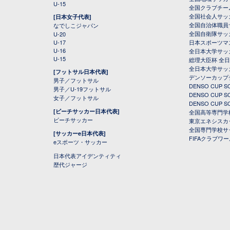
U-15
全国クラブチー
全国社会人サッ
[日本女子代表]
全国自治体職員
なでしこジャパン
全国自衛隊サッ
U-20
U-17
日本スポーツマ
U-16
全日本大学サッ
U-15
総理大臣杯 全
全日本大学サッ
[フットサル日本代表]
デンソーカップ
男子／フットサル
DENSO CUP
男子／U-19フットサル
DENSO CUP
女子／フットサル
DENSO CUP
[ビーチサッカー日本代表]
全国高等専門学
ビーチサッカー
東京エネシスカ
全国専門学校サ
[サッカーe日本代表]
FIFAクラブワ
eスポーツ・サッカー
日本代表アイデンティティ
歴代ジャージ