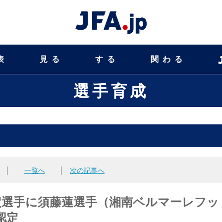
表
見る
する
関わる
選手育成
│
一覧へ
│
次の記事へ
指定選手に須藤蓮選手（湘南ベルマーレフッ
認定