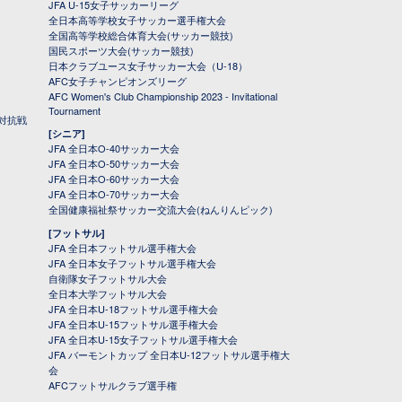
JFA U-15女子サッカーリーグ
全日本高等学校女子サッカー選手権大会
全国高等学校総合体育大会(サッカー競技)
国民スポーツ大会(サッカー競技)
日本クラブユース女子サッカー大会（U-18）
AFC女子チャンピオンズリーグ
AFC Women's Club Championship 2023 - Invitational
Tournament
対抗戦
[シニア]
JFA 全日本O-40サッカー大会
JFA 全日本O-50サッカー大会
JFA 全日本O-60サッカー大会
JFA 全日本O-70サッカー大会
全国健康福祉祭サッカー交流大会(ねんりんピック)
[フットサル]
JFA 全日本フットサル選手権大会
JFA 全日本女子フットサル選手権大会
自衛隊女子フットサル大会
全日本大学フットサル大会
JFA 全日本U-18フットサル選手権大会
JFA 全日本U-15フットサル選手権大会
JFA 全日本U-15女子フットサル選手権大会
JFA バーモントカップ 全日本U-12フットサル選手権大
会
AFCフットサルクラブ選手権