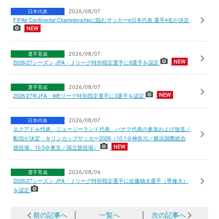
日本代表
2026/08/07
FIFAe Continental Championshipに臨むサッカーe日本代表 選手4名が決定
選手育成
2026/08/07
2026/27シーズン JFA・Ｊリーグ特別指定選手に9選手を認定
選手育成
2026/08/07
2026/27年JFA・WEリーグ特別指定選手に3選手を認定
日本代表
2026/08/07
エクアドル代表、ニュージーランド代表、パナマ代表の参加および放送／
配信が決定 キリンカップサッカー2026（10.1＠神奈川／横浜国際総合
競技場、10.5＠東京／国立競技場）
選手育成
2026/08/06
2026/27シーズン JFA・Ｊリーグ特別指定選手に佐藤柚太選手（専修大）
を認定
前の記事へ
│
一覧へ
│
次の記事へ