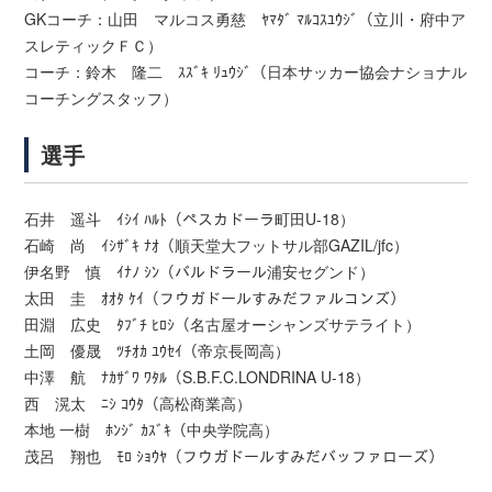
GKコーチ：山田 マルコス勇慈 ﾔﾏﾀﾞ ﾏﾙｺｽﾕｳｼﾞ（立川・府中ア
スレティックＦＣ）
コーチ：鈴木 隆二 ｽｽﾞｷ ﾘｭｳｼﾞ（日本サッカー協会ナショナル
コーチングスタッフ）
選手
石井 遥斗 ｲｼｲ ﾊﾙﾄ（ペスカドーラ町田U-18）
石崎 尚 ｲｼｻﾞｷ ﾅｵ（順天堂大フットサル部GAZIL/jfc）
伊名野 慎 ｲﾅﾉ ｼﾝ（バルドラール浦安セグンド）
太田 圭 ｵｵﾀ ｹｲ（フウガドールすみだファルコンズ）
田淵 広史 ﾀﾌﾞﾁ ﾋﾛｼ（名古屋オーシャンズサテライト）
土岡 優晟 ﾂﾁｵｶ ﾕｳｾｲ（帝京長岡高）
中澤 航 ﾅｶｻﾞﾜ ﾜﾀﾙ（S.B.F.C.LONDRINA U-18）
西 滉太 ﾆｼ ｺｳﾀ（高松商業高）
本地 一樹 ﾎﾝｼﾞ ｶｽﾞｷ（中央学院高）
茂呂 翔也 ﾓﾛ ｼｮｳﾔ（フウガドールすみだバッファローズ）