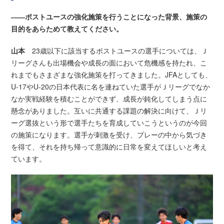
――ポストユースの強化施策を行うことになった背景、施策の
目的をあらためて教えてください。
山本
23歳以下に該当するポストユースの選手については、Ｊ
リーグさんも出場機会や成長の面において危機感を持たれ、こ
れまでもさまざまな強化施策を打ってきました。JFAとしても、
U-17やU-20の日本代表に名を連ねていた選手がＪリーグでなか
なか実戦経験を積むことができず、成長が鈍化してしまう点に
懸念がありました。互いに共通する課題の解決に向けて、Ｊリ
ーグ選抜という形で選手たちを育成していこうというのが今回
の施策になります。選手が刺激を受け、プレーの中から気づき
を得て、それを持ち帰って意識的に日常を変えてほしいと考え
ています。