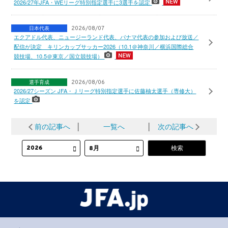
2026/27年JFA・WEリーグ特別指定選手に3選手を認定
日本代表
2026/08/07
エクアドル代表、ニュージーランド代表、パナマ代表の参加および放送／
配信が決定 キリンカップサッカー2026（10.1＠神奈川／横浜国際総合
競技場、10.5＠東京／国立競技場）
選手育成
2026/08/06
2026/27シーズン JFA・Ｊリーグ特別指定選手に佐藤柚太選手（専修大）
を認定
前の記事へ
│
一覧へ
│
次の記事へ