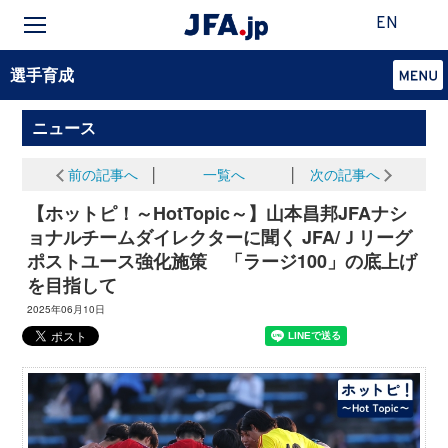
EN
選手育成
ニュース
前の記事へ
│
一覧へ
│
次の記事へ
【ホットピ！～HotTopic～】山本昌邦JFAナシ
ョナルチームダイレクターに聞く JFA/Ｊリーグ
ポストユース強化施策 「ラージ100」の底上げ
を目指して
2025年06月10日