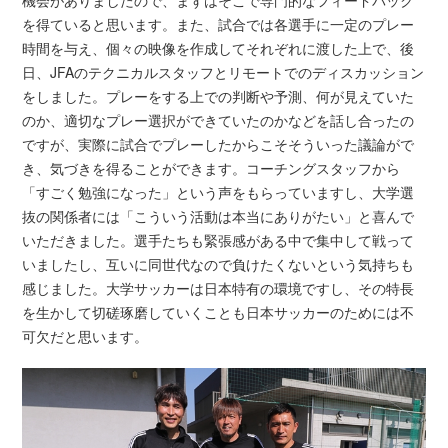
機会がありましたので、まずはそこで専門的なフィードバック
を得ていると思います。また、試合では各選手に一定のプレー
時間を与え、個々の映像を作成してそれぞれに渡した上で、後
日、JFAのテクニカルスタッフとリモートでのディスカッション
をしました。プレーをする上での判断や予測、何が見えていた
のか、適切なプレー選択ができていたのかなどを話し合ったの
ですが、実際に試合でプレーしたからこそそういった議論がで
き、気づきを得ることができます。コーチングスタッフから
「すごく勉強になった」という声をもらっていますし、大学選
抜の関係者には「こういう活動は本当にありがたい」と喜んで
いただきました。選手たちも緊張感がある中で集中して戦って
いましたし、互いに同世代なので負けたくないという気持ちも
感じました。大学サッカーは日本特有の環境ですし、その特長
を生かして切磋琢磨していくことも日本サッカーのためには不
可欠だと思います。