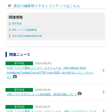
過去の編集部イチオシコンテンツはこちら
関連情報
選手育成
JFA/Ｊリーグ協働事業
TOP RECOMMENDATION
関連ニュース
選手育成
2025/06/02
U-20 Ｊリーグ選抜 メンバー・スケジュール International Youth
Invitational Football Cup at KTSP June 2025（6.4-9＠ホンコン・チャイ
ナ）
選手育成
2025/05/16
JFA/Ｊリーグポストユース強化施策 第3回活動について
選手育成
2025/05/11
U-22 Ｊリーグ選抜 メンバー・スケジュール JFA/Ｊリーグポストユース