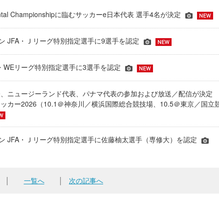
inental Championshipに臨むサッカーe日本代表 選手4名が決定
ーズン JFA・Ｊリーグ特別指定選手に9選手を認定
JFA・WEリーグ特別指定選手に3選手を認定
表、ニュージーランド代表、パナマ代表の参加および放送／配信が決
ッカー2026（10.1＠神奈川／横浜国際総合競技場、10.5＠東京／国立
シーズン JFA・Ｊリーグ特別指定選手に佐藤柚太選手（専修大）を認定
│
一覧へ
│
次の記事へ