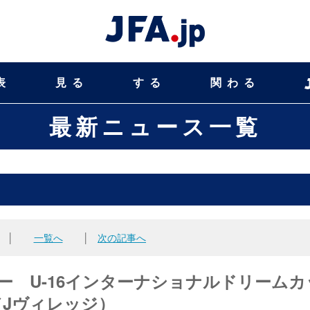
表
見る
する
関わる
最新ニュース一覧
│
一覧へ
│
次の記事へ
バー U-16インターナショナルドリームカ
福島／Jヴィレッジ）