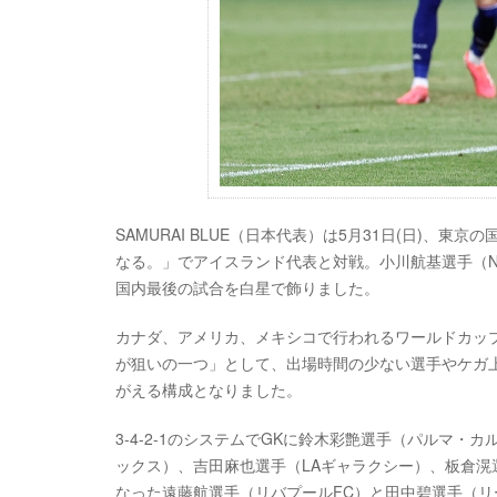
SAMURAI BLUE（日本代表）は5月31日(日)、
なる。」でアイスランド代表と対戦。小川航基選手（NEC
国内最後の試合を白星で飾りました。
カナダ、アメリカ、メキシコで行われるワールドカッ
が狙いの一つ」として、出場時間の少ない選手やケガ
がえる構成となりました。
3-4-2-1のシステムでGKに鈴木彩艶選手（パルマ・
ックス）、吉田麻也選手（LAギャラクシー）、板倉滉
なった遠藤航選手（リバプールFC）と田中碧選手（