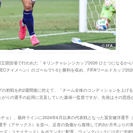
東京の国立競技場で行われた「キリンチャレンジカップ2026 ひとつになるか
ナイメヘン）のゴールで1-0と勝利を収め、FIFAワールドカップ202
プの初戦を約2週間後に控えて、「チーム全体のコンディションを上げ
上がりの選手の起用に言及していた森保一監督ですが、先発はその思惑
カルチョ）、最終ラインに2024年6月以来の代表戦となった冨安健洋選手
選手（アヤックス）を並べ、足首の負傷から復帰して約3か月半ぶりの
リーズ・ユナイテッド）をボランチに配置。ウィングバックには左に中村