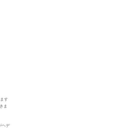
します
きま
がヘデ