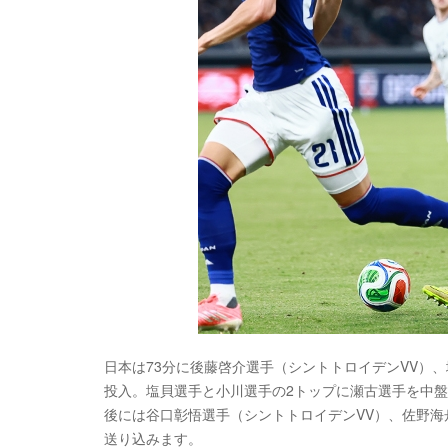
日本は73分に後藤啓介選手（シントトロイデンVV）
投入。塩貝選手と小川選手の2トップに瀬古選手を中盤
後には谷口彰悟選手（シントトロイデンVV）、佐野海
送り込みます。