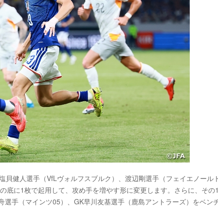
、塩貝健人選手（VfLヴォルフスブルク）、渡辺剛選手（フェイエノール
の底に1枚で起用して、攻め手を増やす形に変更します。さらに、その1
舟選手（マインツ05）、GK早川友基選手（鹿島アントラーズ）をベン