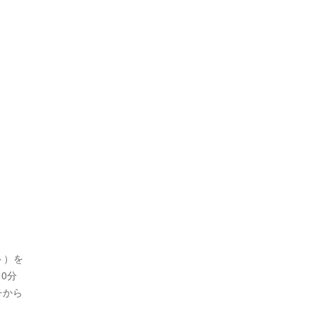
ト）を
0分
チから