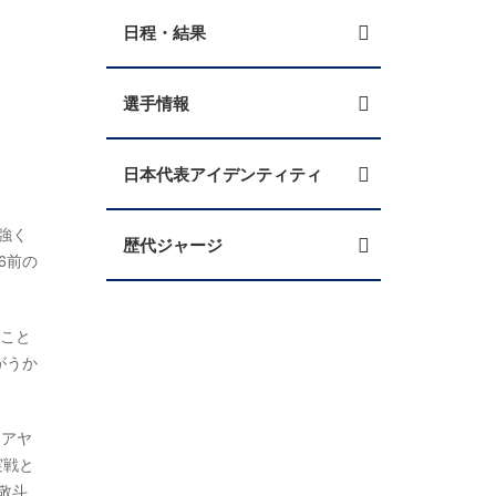
日程・結果
選手情報
日本代表アイデンティティ
ら強く
歴代ジャージ
6前の
ること
がうか
（アヤ
実戦と
敬斗