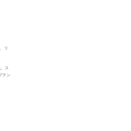
ぎ、リ
代。ス
プテン