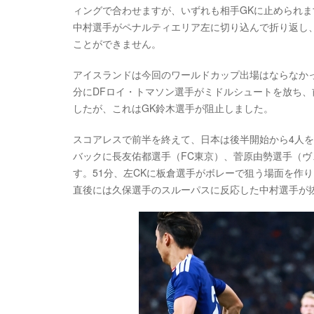
ィングで合わせますが、いずれも相手GKに止められ
中村選手がペナルティエリア左に切り込んで折り返し
ことができません。
アイスランドは今回のワールドカップ出場はならなか
分にDFロイ・トマソン選手がミドルシュートを放ち、
したが、これはGK鈴木選手が阻止しました。
スコアレスで前半を終えて、日本は後半開始から4人を
バックに長友佑都選手（FC東京）、菅原由勢選手（ヴ
す。51分、左CKに板倉選手がボレーで狙う場面を作
直後には久保選手のスルーパスに反応した中村選手が