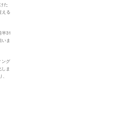
けた
捉える
半31
狙いま
ィング
化しま
り、