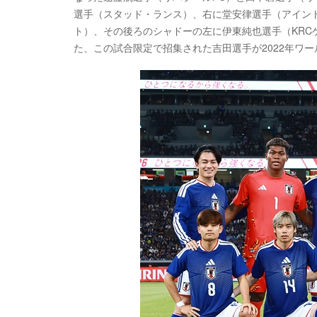
選手（スタッド・ランス）、右に堂安律選手（アイン
ト）、その後ろのシャドーの左に伊東純也選手（KR
た、この試合限定で招集された吉田選手が2022年ワ