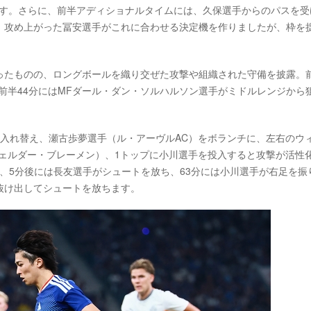
ます。さらに、前半アディショナルタイムには、久保選手からのパスを受
、攻め上がった冨安選手がこれに合わせる決定機を作りましたが、枠を
ったものの、ロングボールを織り交ぜた攻撃や組織された守備を披露。前
前半44分にはMFダール・ダン・ソルハルソン選手がミドルレンジから
入れ替え、瀬古歩夢選手（ル・アーヴルAC）をボランチに、左右のウ
ェルダー・ブレーメン）、1トップに小川選手を投入すると攻撃が活性
り、5分後には長友選手がシュートを放ち、63分には小川選手が右足を振
抜け出してシュートを放ちます。