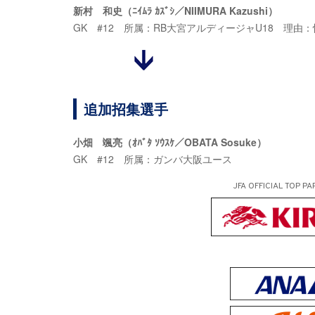
新村 和史（ﾆｲﾑﾗ ｶｽﾞｼ／NIIMURA Kazushi）
GK #12 所属：RB大宮アルディージャU18 理由
追加招集選手
小畑 颯亮（ｵﾊﾞﾀ ｿｳｽｹ／OBATA Sosuke）
GK #12 所属：ガンバ大阪ユース
JFA OFFICIAL
TOP PA