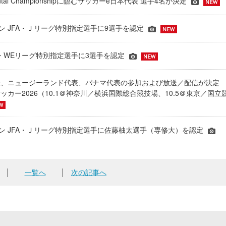
inental Championshipに臨むサッカーe日本代表 選手4名が決定
ーズン JFA・Ｊリーグ特別指定選手に9選手を認定
JFA・WEリーグ特別指定選手に3選手を認定
表、ニュージーランド代表、パナマ代表の参加および放送／配信が決
ッカー2026（10.1＠神奈川／横浜国際総合競技場、10.5＠東京／国立
シーズン JFA・Ｊリーグ特別指定選手に佐藤柚太選手（専修大）を認定
│
一覧へ
│
次の記事へ