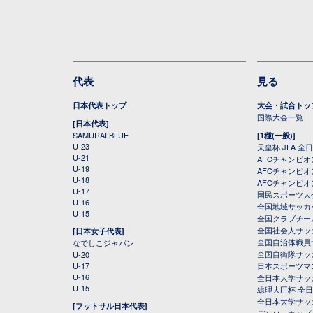
代表
見る
日本代表トップ
大会・試合トッ
国際大会一覧
[日本代表]
SAMURAI BLUE
[1種(一般)]
U-23
天皇杯 JFA 
U-21
AFCチャンピ
U-19
AFCチャンピオン
U-18
AFCチャンピオ
U-17
国民スポーツ大
U-16
全国地域サッカ
U-15
全国クラブチー
全国社会人サッ
[日本女子代表]
全国自治体職員
なでしこジャパン
全国自衛隊サッ
U-20
U-17
日本スポーツマ
U-16
全日本大学サッ
U-15
総理大臣杯 全
全日本大学サッ
[フットサル日本代表]