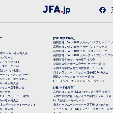
プ
[2種(高校生年代)]
高円宮杯 JFA U-18サッカープレミアリーグ フ
高円宮杯 JFA U-18サッカープレミアリーグ
高円宮杯 JFA U-18サッカープリンスリーグ
全日本サッカー選手権大会
高円宮杯 JFA U-18サッカープレミアリーグ プ
オンズリーグ
全国高等学校サッカー選手権大会
ズリーグ Elite
全国高等学校総合体育大会(サッカー競技)
ンズリーグ Two
全国高等学校定時制通信制サッカー大会
会(サッカー競技)
日本クラブユースサッカー選手権(U-18)大会
ーチャンピオンズリーグ
国民スポーツ大会(サッカー競技)
ムサッカー選手権大会
U-16 インターナショナルドリームカップ
カー選手権大会
サッカー選手権大会
[3種(中学生年代)]
カー大会
高円宮杯 JFA 全日本U-15サッカー選手権大会
スターズ(サッカー競技)
全国中学校体育大会／全国中学校サッカー大会
カー選手権大会
U-13地域サッカーリーグ
日本大学サッカートーナメント
日本クラブユースサッカー選手権(U-15)大会
カー新人戦
メニコンカップ 日本クラブユースサッカー東西