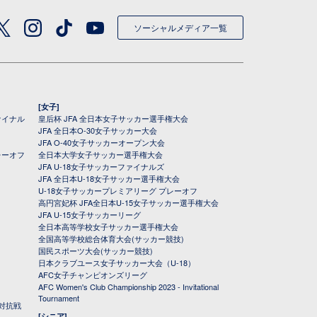
ソーシャルメディア一覧
[女子]
ァイナル
皇后杯 JFA 全日本女子サッカー選手権大会
JFA 全日本O-30女子サッカー大会
JFA O-40女子サッカーオープン大会
レーオフ
全日本大学女子サッカー選手権大会
JFA U-18女子サッカーファイナルズ
JFA 全日本U-18女子サッカー選手権大会
U-18女子サッカープレミアリーグ プレーオフ
高円宮妃杯 JFA全日本U-15女子サッカー選手権大会
JFA U-15女子サッカーリーグ
全日本高等学校女子サッカー選手権大会
全国高等学校総合体育大会(サッカー競技)
国民スポーツ大会(サッカー競技)
日本クラブユース女子サッカー大会（U-18）
AFC女子チャンピオンズリーグ
AFC Women's Club Championship 2023 - Invitational
Tournament
対抗戦
[シニア]