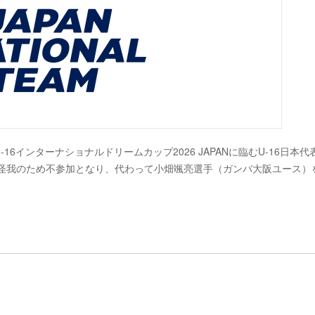
16インターナショナルドリームカップ2026 JAPANに臨むU-16日本代
が怪我のため不参加となり、代わって小畑颯亮選手（ガンバ大阪ユース）