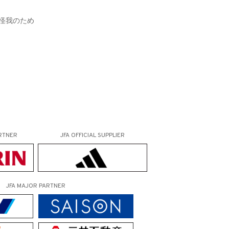
：怪我のため
RTNER
JFA OFFICIAL
SUPPLIER
JFA MAJOR PARTNER