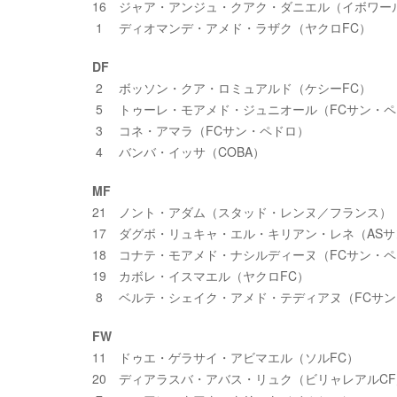
16 ジャア・アンジュ・クアク・ダニエル（イボワー
1 ディオマンデ・アメド・ラザク（ヤクロFC）
DF
2 ボッソン・クア・ロミュアルド（ケシーFC）
5 トゥーレ・モアメド・ジュニオール（FCサン・ペ
3 コネ・アマラ（FCサン・ペドロ）
4 バンバ・イッサ（COBA）
MF
21 ノント・アダム（スタッド・レンヌ／フランス）
17 ダグボ・リュキャ・エル・キリアン・レネ（AS
18 コナテ・モアメド・ナシルディーヌ（FCサン・
19 カボレ・イスマエル（ヤクロFC）
8 ベルテ・シェイク・アメド・テディアヌ（FCサ
FW
11 ドゥエ・ゲラサイ・アビマエル（ソルFC）
20 ディアラスバ・アバス・リュク（ビリャレアルC