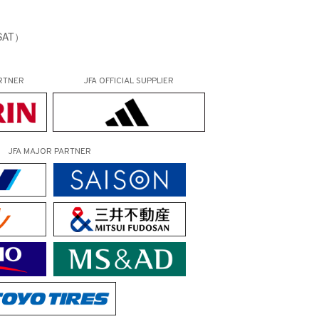
AT）
RTNER
JFA OFFICIAL
SUPPLIER
JFA MAJOR PARTNER