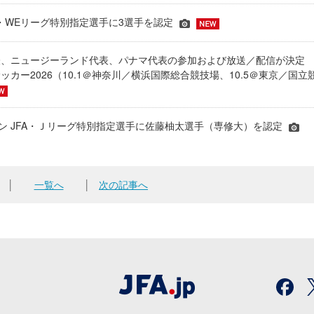
JFA・WEリーグ特別指定選手に3選手を認定
表、ニュージーランド代表、パナマ代表の参加および放送／配信が決
ッカー2026（10.1＠神奈川／横浜国際総合競技場、10.5＠東京／国立
シーズン JFA・Ｊリーグ特別指定選手に佐藤柚太選手（専修大）を認定
│
一覧へ
│
次の記事へ