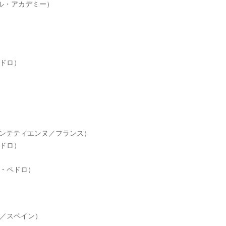
ル・アカデミー）
ドロ）
サンテティエンヌ／フランス）
ペドロ）
ン・ペドロ）
F／スペイン）