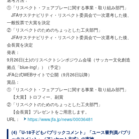
選考方法：
①「リスペクト・フェアプレーに関する事業・取り組み部門」
JFAサステナビリティ・リスペクト委員会で一次選考した後、
一般投票で大賞を決定
②「リスペクトのためのちょっとした工夫部門」
JFAサステナビリティ・リスペクト委員会で一次選考した後、
会長賞を決定
発表：
9月26日(土)のリスペクトシンポジウム会場（サッカー文化創造
拠点「blue-ing!」）（予定）
JFA公式WEBサイトで公開（9月26日以降）
賞品：
①「リスペクト・フェアプレーに関する事業・取り組み部門」
【大賞】トロフィー、副賞
②「リスペクトのためのちょっとした工夫部門」
【会長賞】プレゼントをご用意します。
URL：
https://www.jfa.jp/news/00036481
(4)「U-18子どもパブリックコメント」「ユース審判員パブリ
ックコメント」（アンケート方式）の実施