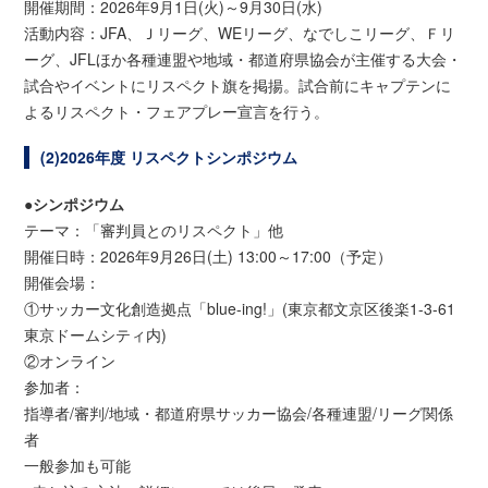
開催期間：2026年9月1日(火)～9月30日(水)
活動内容：JFA、Ｊリーグ、WEリーグ、なでしこリーグ、Ｆリ
ーグ、JFLほか各種連盟や地域・都道府県協会が主催する大会・
試合やイベントにリスペクト旗を掲揚。試合前にキャプテンに
よるリスペクト・フェアプレー宣言を行う。
(2)2026年度 リスペクトシンポジウム
●シンポジウム
テーマ：「審判員とのリスペクト」他
開催日時：2026年9月26日(土) 13:00～17:00（予定）
開催会場：
①サッカー文化創造拠点「blue-ing!」(東京都文京区後楽1-3-61
東京ドームシティ内)
②オンライン
参加者：
指導者/審判/地域・都道府県サッカー協会/各種連盟/リーグ関係
者
一般参加も可能