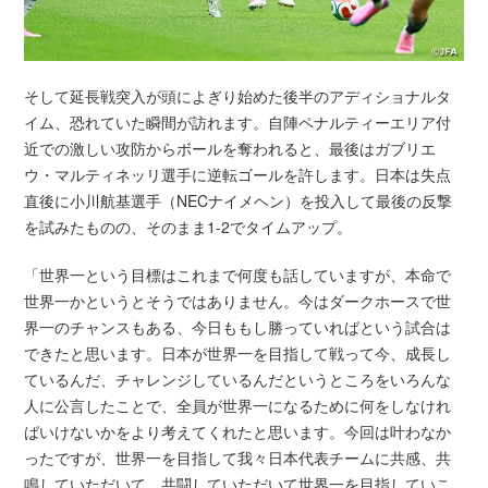
そして延長戦突入が頭によぎり始めた後半のアディショナルタ
イム、恐れていた瞬間が訪れます。自陣ペナルティーエリア付
近での激しい攻防からボールを奪われると、最後はガブリエ
ウ・マルティネッリ選手に逆転ゴールを許します。日本は失点
直後に小川航基選手（NECナイメヘン）を投入して最後の反撃
を試みたものの、そのまま1-2でタイムアップ。
「世界一という目標はこれまで何度も話していますが、本命で
世界一かというとそうではありません。今はダークホースで世
界一のチャンスもある、今日ももし勝っていればという試合は
できたと思います。日本が世界一を目指して戦って今、成長し
ているんだ、チャレンジしているんだというところをいろんな
人に公言したことで、全員が世界一になるために何をしなけれ
ばいけないかをより考えてくれたと思います。今回は叶わなか
ったですが、世界一を目指して我々日本代表チームに共感、共
鳴していただいて、共闘していただいて世界一を目指していこ