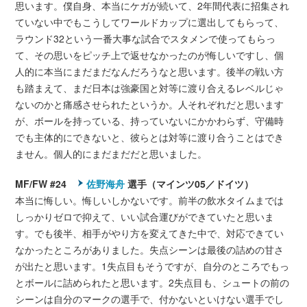
思います。僕自身、本当にケガが続いて、2年間代表に招集され
ていない中でもこうしてワールドカップに選出してもらって、
ラウンド32という一番大事な試合でスタメンで使ってもらっ
て、その思いをピッチ上で返せなかったのが悔しいですし、個
人的に本当にまだまだなんだろうなと思います。後半の戦い方
も踏まえて、まだ日本は強豪国と対等に渡り合えるレベルじゃ
ないのかと痛感させられたというか。人それぞれだと思います
が、ボールを持っている、持っていないにかかわらず、守備時
でも主体的にできないと、彼らとは対等に渡り合うことはでき
ません。個人的にまだまだだと思いました。
MF/FW #24
佐野海舟
選手（マインツ05／ドイツ）
本当に悔しい。悔しいしかないです。前半の飲水タイムまでは
しっかりゼロで抑えて、いい試合運びができていたと思いま
す。でも後半、相手がやり方を変えてきた中で、対応できてい
なかったところがありました。失点シーンは最後の詰めの甘さ
が出たと思います。1失点目もそうですが、自分のところでもっ
とボールに詰められたと思います。2失点目も、シュートの前の
シーンは自分のマークの選手で、付かないといけない選手でし