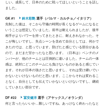
しい。成長して、日本のために戦ってほしいということを話し
ました。
GK #1
鈴木彩艶
選手（パルマ・カルチョ／イタリア）
先制した後は、そこから守備の時間が長くなるゲームになると
いうことは想定していました。前半は耐えられましたが、後半
相手がよりパワーを持ってきたときに、耐えきれなかった。そ
こが悔しいですし、失点シーンを含めて自分としては、何かで
きたのでは、と思っています。防げたと感じている部分がある
ので、まだまだ甘かったなと思います。（日本は）ベンチのメ
ンバーが、他のチームとは圧倒的に違いました。チームの一体
感は、絶対にどこのチームにも負けないものがあると感じてい
ます。それが日本の強さだと思いますし、それは受け継いでい
かないといけないものだと思います。ここからそれは変わるこ
となく、自分としても伝えていかないといけないですし、継続
していきたい部分です。
DF #22
冨安健洋
選手（アヤックス／オランダ）
何と言ったらいいか…難しいですね。あっけなく終わったなと