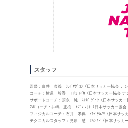
スタッフ
監督：白井 貞義 ｼﾗｲ ｻﾀﾞﾖｼ（日本サッカー協会 
コーチ：横道 玲香 ﾖｺﾐﾁ ﾚｲｶ（日本サッカー協会
サポートコーチ：須永 純 ｽﾅｶﾞ ｼﾞｭﾝ（日本サッカー
GKコーチ：井嶋 正樹 ｲｼﾞﾏ ﾏｻｷ（日本サッカー
フィジカルコーチ：石井 孝典 ｲｼｲ ﾀｶﾉﾘ（日本サ
テクニカルスタッフ：見原 慧 ﾐﾊﾗ ｹｲ（日本サッカ