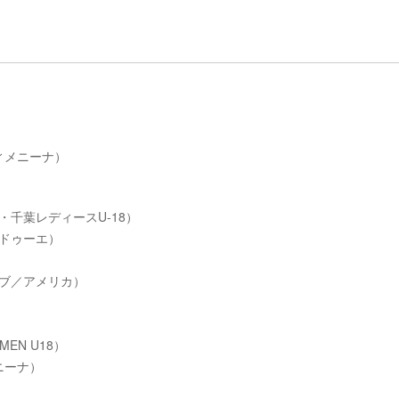
ディメニーナ）
・千葉レディースU-18）
原ドゥーエ）
ラブ／アメリカ）
EN U18）
ニーナ）