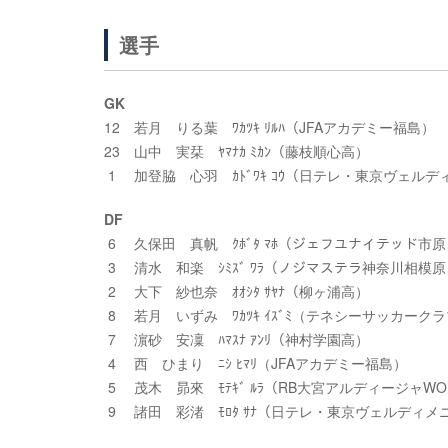
選手
GK
12 若月 りる葉 ﾜｶﾂｷ ﾘﾙﾊ（JFAアカデミー福島）
23 山中 実栞 ﾔﾏﾅｶ ﾐｶﾝ（藤枝順心高）
1 加登脇 心羽 ｶﾄﾞﾜｷ ｺｳ（日テレ・東京ヴェル
DF
6 久保田 真帆 ｸﾎﾞﾀ ﾏﾎ（ジェフユナイテッド市原
3 清水 和楽 ｼﾐｽﾞ ﾜﾗ（ノジマステラ神奈川相模
2 大下 紗也奈 ｵｵｼﾀ ｻﾔﾅ（柳ヶ浦高）
8 若月 いずみ ﾜｶﾂｷ ｲｽﾞﾐ（テネシーサッカーク
7 濵砂 安凜 ﾊﾏｽﾅ ｱﾝﾘ（神村学園高）
4 西 ひまり ﾆｼ ﾋﾏﾘ（JFAアカデミー福島）
5 茂木 昴來 ﾓﾃｷﾞ ﾙﾗ（RB大宮アルディージャWOM
9 諸田 彩渚 ﾓﾛﾀ ｻﾅ（日テレ・東京ヴェルディメ