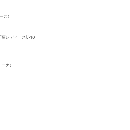
ユース）
）
）
千葉レディースU-18）
ニーナ）