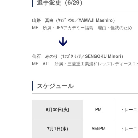
選手変更（6/29）
山路 真白（ﾔﾏｼﾞ ﾏｼﾛ／YAMAJI Mashiro）
MF 所属：JFAアカデミー福島 理由：怪我のため
仙石 みのり（ｾﾝｺﾞｸ ﾐﾉﾘ／SENGOKU Minori）
MF #11 所属：三菱重工業浦和レッズレディースユ
スケジュール
6月30日(火)
PM
トレーニ
7月1日(水)
AM/PM
トレーニ