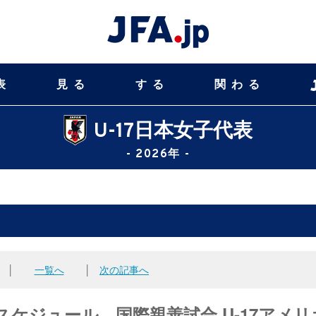
表
見る
する
関わる
U-17日本女子代表
- 2026年 -
│
一覧へ
│
次の記事へ
・スケジュール 国際親善試合 U-17アメリ