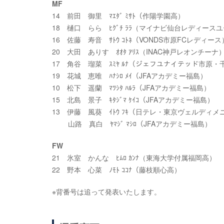
MF
14 前田 御里 ﾏｴﾀﾞ ﾐｻﾄ（作陽学園高）
18 樋口 らら ﾋｸﾞﾁ ﾗﾗ（マイナビ仙台レディース
16 佐藤 寿音 ｻﾄｳ ｺﾄﾈ（VONDS市原FCレディース
20 大田 ありす ｵｵﾀ ｱﾘｽ（INAC神戸レオンチーナ
17 角谷 瑠菜 ｽﾐﾔ ﾙﾅ（ジェフユナイテッド市原・
19 花城 恵唯 ﾊﾅｼﾛ ﾒｲ（JFAアカデミー福島）
10 松下 遥蘭 ﾏﾂｼﾀ ﾊﾙﾗ（JFAアカデミー福島）
15 北島 景子 ｷﾀｼﾞﾏ ｹｲｺ（JFAアカデミー福島）
13 伊藤 風葵 ｲﾄｳ ﾌｷ（日テレ・東京ヴェルディメ
山路 真白 ﾔﾏｼﾞ ﾏｼﾛ（JFAアカデミー福島）
FW
21 氷室 かんな ﾋﾑﾛ ｶﾝﾅ（東海大学付属福岡高）
22 野本 心菜 ﾉﾓﾄ ｺｺﾅ（藤枝順心高）
※背番号は追って発表いたします。