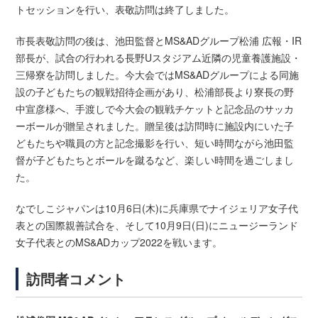
トセッションを行い、表敬訪問は終了しました。
市長表敬訪問の後は、池田監督とMS&ADグループ松浦 広報・IR
部長が、試合の行われる長野Uスタジアム近隣の児童養護施設・
三帰寮を訪問しました。今大会ではMS&ADグループによる同施
設の子どもたちの観戦招待企画があり、松浦部長より寮長の野
中宣彦様へ、手渡しで今大会の観戦チケットと記念品のサッカ
ーボールが贈呈されました。贈呈後は訪問時に施設内にいた子
どもたちや職員の方と記念撮影を行い、短い時間ながら池田監
督が子どもたちとボールを蹴るなど、楽しい時間を過ごしまし
た。
なでしこジャパンは10月6日(木)に兵庫県でナイジェリア女子代
表との国際親善試合を、そして10月9日(日)にニュージーランド
女子代表とのMS&ADカップ2022を戦います。
訪問者コメント