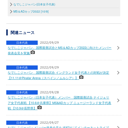
なでしこジャパン(日本女子代表)
MS＆ADカップ2022 [10/9]
関連ニュース
日本代表
2022/09/29
なでしこジャパン、国際親善試合とMS＆ADカップ2022に向けたメンバー
発表会見を実施
日本代表
2022/09/29
なでしこジャパン 国際親善試合 イングランド女子代表との対戦が決定
【11.11＠Pinatar Arena（スペイン／ムルシア）】
日本代表
2022/09/28
なでしこジャパン（日本女子代表）メンバー 国際親善試合 ナイジェリ
ア女子代表戦 【10.6＠兵庫県】MS&ADカップ ニュージーランド女子代表
戦 【10.9＠⾧野県】
日本代表
2022/09/27
なでしこジャパン メンバー発表会見をJFATVにてインターネットライブ