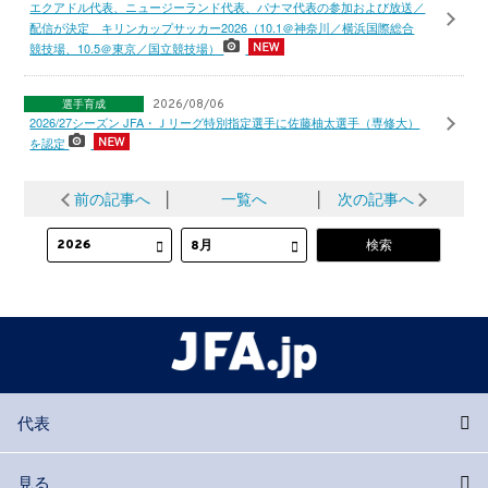
エクアドル代表、ニュージーランド代表、パナマ代表の参加および放送／
配信が決定 キリンカップサッカー2026（10.1＠神奈川／横浜国際総合
競技場、10.5＠東京／国立競技場）
選手育成
2026/08/06
2026/27シーズン JFA・Ｊリーグ特別指定選手に佐藤柚太選手（専修大）
を認定
前の記事へ
│
一覧へ
│
次の記事へ
代表
見る