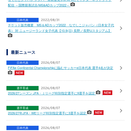
配信 ～国際親善試合/MS&ADカップ2022～
日本代表
2022/08/31
チケット販売概要 MS＆ADカップ2022 なでしこジャパン（日本女子代
表） 対 ニュージーランド女子代表【10.9(日) 長野／長野Uスタジアム】
最新ニュース
日本代表
2026/08/07
FIFAe Continental Championshipに臨むサッカーe日本代表 選手4名が決定
選手育成
2026/08/07
2026/27シーズン JFA・Ｊリーグ特別指定選手に9選手を認定
選手育成
2026/08/07
2026/27年JFA・WEリーグ特別指定選手に3選手を認定
日本代表
2026/08/07