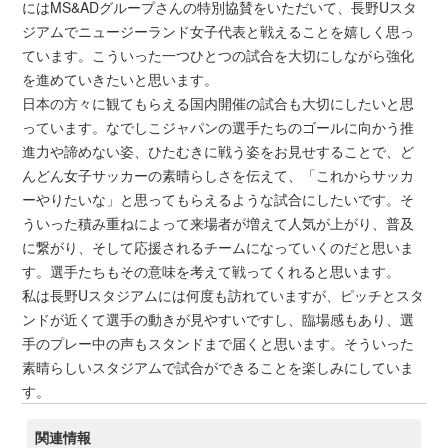
にはMS&ADグループさんの特別協賛をいただいて、長野Uスタ
ジアムでニュージーランド女子代表と戦えることを嬉しく思っ
ています。こういった一つひとつの試合を大切にしながら強化
を進めていきたいと思います。
日本の方々に観てもらえる国内開催の試合も大切にしたいと思
っています。なでしこジャパンの選手たちのゴールに向かう推
進力や諦めない姿、ひたむきに戦う姿をお見せすることで、ど
んどん女子サッカーの素晴らしさを伝えて、「これからサッカ
ーやりたいな」と思ってもらえるような試合にしたいです。そ
ういった積み重ねによって来場者が増えて人気が上がり、普及
に繋がり、そして応援されるチームになっていくのだと思いま
す。選手たちもその意味を考えて戦ってくれると思います。
私は長野Uスタジアムには何度も訪れていますが、ピッチとスタ
ンドが近くて選手の動きが見やすいですし、臨場感もあり、選
手のプレー中の声もスタンドまで届くと思います。そういった
素晴らしいスタジアムで試合ができることを楽しみにしていま
す。
関連情報