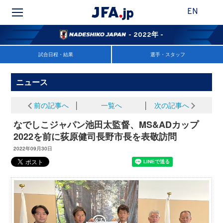
EN
- 2022年 -
試合日程・結果
選手・スタッフ
ニュース
前の記事へ
│
一覧へ
│
次の記事へ
なでしこジャパン池田太監督、MS&ADカップ
2022を前に荻原健司長野市長を表敬訪問
2022年09月30日