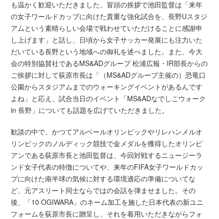
も温かく歓迎いただきました。冒頭の挨拶で池田監督は「来年
の女子ワールドカップに向けた貴重な強化試合を、長野Uスタジ
アムという素晴らしい会場で戦わせていただけることに感謝申
し上げます」と話し、日頃から女子サッカー発展にも注力いた
だいている長野という地域への御礼を述べました。また、今大
会の特別協賛社であるMS&ADグループ 松浦広報・IR部長からの
ご挨拶に対して荻原市長は「（MS&ADグループ主催の）恐竜口
公園からスタジアムまでのウォーキングイベントがあるんです
よね」と応え、試合当日のイベント「MS&ADなでしこウォーク
in 長野」についても話題を広げていただきました。
歓談の中で、かつてアルベールオリンピックやリレハンメルオ
リンピックのノルディック競技で金メダルを獲得したオリンピ
アンである荻原市長と池田監督は、今回対戦するニュージーラ
ンド女子代表の特徴についてや、来年のFIFA女子ワールドカッ
プに向けた南半球の気候に対する環境適応の準備についてな
ど、元アスリート同士ならではの会話を弾ませました。その
後、「10·OGIWARA」のネーム加工を施した日本代表の新ユニ
フォームを荻原市長に贈呈し、それを着用いただきながらフォ