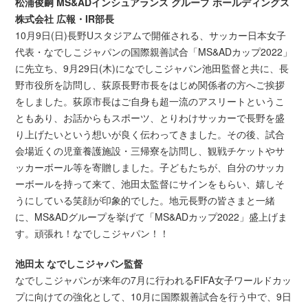
松浦俊嗣 MS&ADインシュアランス グループ ホールディングス
株式会社 広報・IR部長
10月9日(日)長野Uスタジアムで開催される、サッカー日本女子
代表・なでしこジャパンの国際親善試合「MS&ADカップ2022」
に先立ち、9月29日(木)になでしこジャパン池田監督と共に、長
野市役所を訪問し、荻原長野市長をはじめ関係者の方へご挨拶
をしました。荻原市長はご自身も超一流のアスリートというこ
ともあり、お話からもスポーツ、とりわけサッカーで長野を盛
り上げたいという想いが良く伝わってきました。その後、試合
会場近くの児童養護施設・三帰寮を訪問し、観戦チケットやサ
ッカーボール等を寄贈しました。子どもたちが、自分のサッカ
ーボールを持って来て、池田太監督にサインをもらい、嬉しそ
うにしている笑顔が印象的でした。地元長野の皆さまと一緒
に、MS&ADグループを挙げて「MS&ADカップ2022」盛上げま
す。頑張れ！なでしこジャパン！！
池田太 なでしこジャパン監督
なでしこジャパンが来年の7月に行われるFIFA女子ワールドカッ
プに向けての強化として、10月に国際親善試合を行う中で、9日