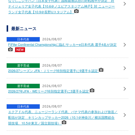
なでしこジャパン（日本女子代表）国際親善試合の対戦相手が決定 対
ナイジェリア女子代表【10.6＠ノエビアスタジアム神戸】対 ニュージー
ランド女子代表【10.9＠長野Uスタジアム】
最新ニュース
日本代表
2026/08/07
FIFAe Continental Championshipに臨むサッカーe日本代表 選手4名が決定
選手育成
2026/08/07
2026/27シーズン JFA・Ｊリーグ特別指定選手に9選手を認定
選手育成
2026/08/07
2026/27年JFA・WEリーグ特別指定選手に3選手を認定
日本代表
2026/08/07
エクアドル代表、ニュージーランド代表、パナマ代表の参加および放送／
配信が決定 キリンカップサッカー2026（10.1＠神奈川／横浜国際総合
競技場、10.5＠東京／国立競技場）