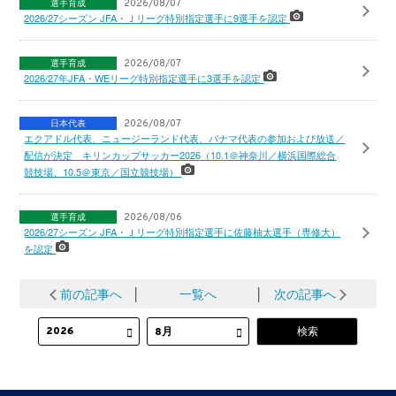
選手育成
2026/08/07
2026/27シーズン JFA・Ｊリーグ特別指定選手に9選手を認定
選手育成
2026/08/07
2026/27年JFA・WEリーグ特別指定選手に3選手を認定
日本代表
2026/08/07
エクアドル代表、ニュージーランド代表、パナマ代表の参加および放送／
配信が決定 キリンカップサッカー2026（10.1＠神奈川／横浜国際総合
競技場、10.5＠東京／国立競技場）
選手育成
2026/08/06
2026/27シーズン JFA・Ｊリーグ特別指定選手に佐藤柚太選手（専修大）
を認定
前の記事へ
│
一覧へ
│
次の記事へ