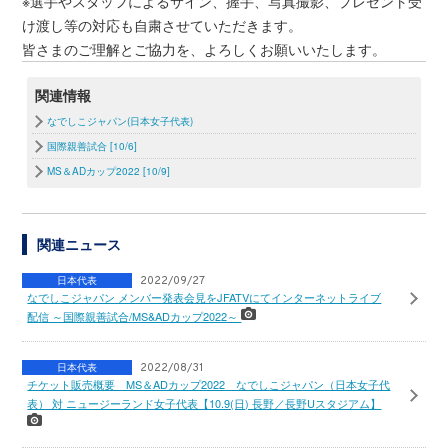
※選手やスタッフによるサイン、握手、写真撮影、プレゼント受
け渡し等の対応も自粛させていただきます。
皆さまのご理解とご協力を、よろしくお願いいたします。
関連情報
なでしこジャパン(日本女子代表)
国際親善試合 [10/6]
MS＆ADカップ2022 [10/9]
関連ニュース
日本代表
2022/09/27
なでしこジャパン メンバー発表会見をJFATVにてインターネットライブ
配信 ～国際親善試合/MS&ADカップ2022～
日本代表
2022/08/31
チケット販売概要 MS＆ADカップ2022 なでしこジャパン（日本女子代
表） 対 ニュージーランド女子代表【10.9(日) 長野／長野Uスタジアム】