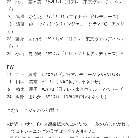
20 北村 菜々美 ｷﾀﾑﾗ ﾅﾅﾐ（日テレ・東京ヴェルディベレー
ザ）
7 宮澤 ひなた ﾐﾔｻﾞﾜ ﾋﾅﾀ（マイナビ仙台レディース）
13 遠藤 純 ｴﾝﾄﾞｳ ｼﾞｭﾝ（エンジェル・シティFC／アメリ
カ）
23 藤野 あおば ﾌｼﾞﾉ ｱｵﾊﾞ（日テレ・東京ヴェルディベレー
ザ）＊
25 小山 史乃観 ｺﾔﾏ ｼﾉﾐ（セレッソ大阪堺レディース）＊
FW
14 井上 綾香 ｲﾉｳｴ ｱﾔｶ（大宮アルディージャVENTUS）
11 田中 美南 ﾀﾅｶ ﾐﾅ（INAC神戸レオネッサ）
9 植木 理子 ｳｴｷ ﾘｺ（日テレ・東京ヴェルディベレーザ）
24 浜野 まいか ﾊﾏﾉ ﾏｲｶ（INAC神戸レオネッサ）
＊なでしこジャパン初選出
※新型コロナウイルス感染拡大防止のため、一般の方におかれま
してはトレーニングの見学は一切できません。