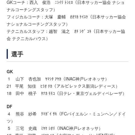
GKコーチ：西入 俊浩 ﾆｼｲﾘ ﾄｼﾋﾛ（日本サッカー協会 ナショ
ナルコーチングスタッフ）
フィジカルコーチ：大塚 慶輔 ｵｵﾂｶ ｹｲｽｹ（日本サッカー協会
ナショナルコーチングスタッフ）
テクニカルスタッフ：越智 滋之 ｵﾁ ｼｹﾞ ﾕｷ（日本サッカー協
会 テクニカルハウス）
選手
GK
1 山下 杏也加 ﾔﾏｼﾀ ｱﾔｶ（INAC神戸レオネッサ）
21 平尾 知佳 ﾋﾗｵ ﾁｶ（アルビレックス新潟レディース）
18 田中 桃子 ﾀﾅｶ ﾓﾓｺ（日テレ・東京ヴェルディベレーザ）
DF
4 熊谷 紗希 ｸﾏｶﾞｲ ｻｷ（FCバイエルン・ミュンヘン／ドイ
ツ）
5 三宅 史織 ﾐﾔｹ ｼｵﾘ（INAC神戸レオネッサ）