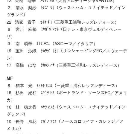
12 乗松 瑠華 ﾉﾘﾏﾂ ﾙｶ（大宮アルディージャVENTUS）
2 清水 梨紗 ｼﾐｽﾞ ﾘｻ（ウェストハム・ユナイテッド／イン
グランド）
22 清家 貴子 ｾｲｹ ｷｺ（三菱重工浦和レッズレディース）
6 宮川 麻都 ﾐﾔｶﾞﾜ ｱｻﾄ（日テレ・東京ヴェルディベレー
ザ）
3 南 萌華 ﾐﾅﾐ ﾓｴｶ（ASローマ／イタリア）
19 宝田 沙織 ﾀｶﾗﾀﾞ ｻｵﾘ（リンシェーピングFC／スウェーデ
ン）
17 高橋 はな ﾀｶﾊｼ ﾊﾅ（三菱重工浦和レッズレディース）
MF
8 猶本 光 ﾅｵﾓﾄ ﾋｶﾙ（三菱重工浦和レッズレディース）
15 杉田 妃和 ｽｷﾞﾀ ﾋﾅ（ポートランド・ソーンズFC／アメリ
カ）
16 林 穂之香 ﾊﾔｼ ﾎﾉｶ（ウェストハム・ユナイテッド／イン
グランド）
10 長野 風花 ﾅｶﾞﾉ ﾌｳｶ（ノースカロライナ・カレッジ／ア
メリカ）