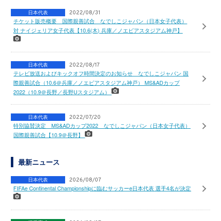
日本代表
2022/08/31
チケット販売概要 国際親善試合 なでしこジャパン（日本女子代表）
対 ナイジェリア女子代表【10.6(木) 兵庫／ノエビアスタジアム神戸】
日本代表
2022/08/17
テレビ放送およびキックオフ時間決定のお知らせ なでしこジャパン 国
際親善試合（10.6＠兵庫／ノエビアスタジアム神戸） MS&ADカップ
2022（10.9＠長野／長野Uスタジアム）
日本代表
2022/07/20
特別協賛決定 MS&ADカップ2022 なでしこジャパン（日本女子代表）
国際親善試合【10.9＠長野】
最新ニュース
日本代表
2026/08/07
FIFAe Continental Championshipに臨むサッカーe日本代表 選手4名が決定