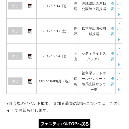
沖
沖縄県総合運動
概
ポ
終了
2017/05/14(日)
縄
公園陸上競技場
要
ー
ト
レ
長
松本平広域公園
概
ポ
終了
2017/06/17(土)
野
球技場
要
ー
ト
レ
岡
シティライトス
概
ポ
終了
2017/09/24(日)
山
タジアム
要
ー
ト
福島県フットボ
レ
福
ールセンター・
概
ポ
終了
2017/10/09(月・祝)
島
相馬光陽サッカ
要
ー
ー場
ト
※各会場のイベント概要、参加者募集の詳細については、このサ
イトでお知らせします。
フェスティバルTOPへ戻る