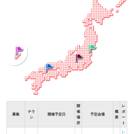
開
レ
チラ
催
概
ポ
募集
開催予定日
予定会場
シ
場
要
ー
所
ト
レ