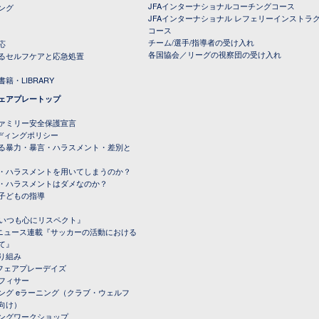
JFAインターナショナルコーチングコース
ング
JFAインターナショナル レフェリーインストラ
コース
チーム/選手/指導者の受け入れ
応
各国協会／リーグの視察団の受け入れ
るセルフケアと応急処置
籍・LIBRARY
ェアプレートップ
ファミリー安全保護宣言
ーディングポリシー
る暴力・暴言・ハラスメント・差別と
・ハラスメントを用いてしまうのか？
・ハラスメントはダメなのか？
子どもの指導
載『いつも心にリスペクト』
ルニュース連載『サッカーの活動における
て』
り組み
トフェアプレーデイズ
フィサー
ング eラーニング（クラブ・ウェルフ
向け）
ングワークショップ