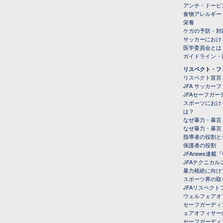
アンチ・ドーピ
食物アレルギー
栄養
ケガの予防・対
サッカーにおけ
医学委員会とは
ガイドライン・書
リスペクト・フ
リスペクト宣言
JFA サッカー
JFAセーフガ
スポーツにおけ
は？
なぜ暴力・暴言
なぜ暴力・暴言
指導者の役割と
保護者の役割
JFAnews連
JFAテクニカ
暴力根絶に向け
スポーツ界の取
JFAリスペク
ウェルフェアオ
セーフガーディ
ェアオフィサー
セーフガーディ