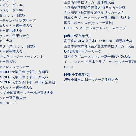
全国高等学校サッカー選手権大会
ズリーグ Elite
全国高等学校総合体育大会(サッカー競技)
ンズリーグ Two
全国高等学校定時制通信制サッカー大会
会(サッカー競技)
日本クラブユースサッカー選手権(U-18)大会
ーチャンピオンズリーグ
国民スポーツ大会(サッカー競技)
ムサッカー選手権大会
U-16 インターナショナルドリームカップ
カー選手権大会
サッカー選手権大会
[3種(中学生年代)]
カー大会
高円宮杯 JFA 全日本U-15サッカー選手権大会
スターズ(サッカー競技)
全国中学校体育大会／全国中学校サッカー大会
カー選手権大会
U-13地域サッカーリーグ
日本大学サッカートーナメント
日本クラブユースサッカー選手権(U-15)大会
カー新人戦
メニコンカップ 日本クラブユースサッカー東西
チャレンジサッカー
(U-15)
 SOCCER 大学日韓（韓日）定期戦
[4種(小学生年代)]
 SOCCER 大学日韓（韓日）新人戦
JFA 全日本U-12サッカー選手権大会
 SOCCER 大学女子日韓（韓日）定期戦
校サッカー選手権大会
ップ 全国高専サッカー地域選抜大会
ッカー選手権大会
ールドカップ