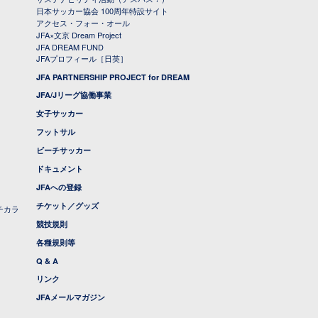
日本サッカー協会 100周年特設サイト
アクセス・フォー・オール
JFA×文京 Dream Project
JFA DREAM FUND
JFAプロフィール［日英］
JFA PARTNERSHIP PROJECT for DREAM
JFA/Jリーグ協働事業
女子サッカー
フットサル
ビーチサッカー
ドキュメント
JFAへの登録
チケット／グッズ
チカラ
競技規則
各種規則等
Q & A
リンク
JFAメールマガジン