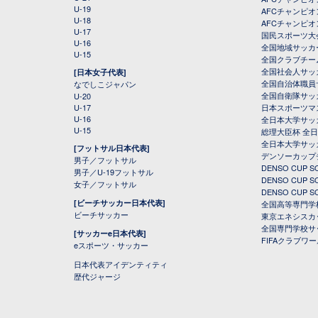
U-19
AFCチャンピオン
U-18
AFCチャンピオ
U-17
国民スポーツ大
U-16
全国地域サッカ
U-15
全国クラブチー
全国社会人サッ
[日本女子代表]
全国自治体職員
なでしこジャパン
全国自衛隊サッ
U-20
U-17
日本スポーツマ
U-16
全日本大学サッ
U-15
総理大臣杯 全
全日本大学サッ
[フットサル日本代表]
デンソーカップ
男子／フットサル
DENSO CUP
男子／U-19フットサル
DENSO CUP
女子／フットサル
DENSO CUP
[ビーチサッカー日本代表]
全国高等専門学
ビーチサッカー
東京エネシスカ
全国専門学校サ
[サッカーe日本代表]
FIFAクラブワ
eスポーツ・サッカー
日本代表アイデンティティ
歴代ジャージ