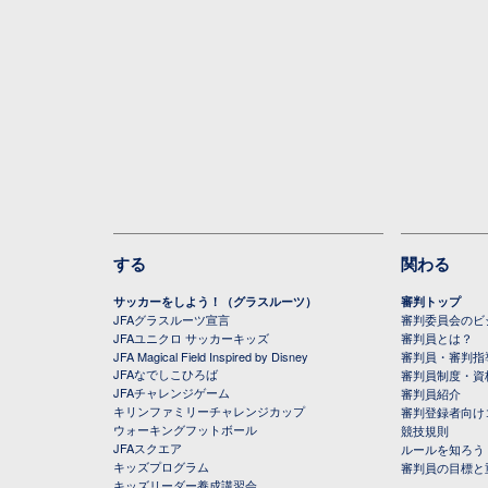
する
関わる
サッカーをしよう！（グラスルーツ）
審判トップ
JFAグラスルーツ宣言
審判委員会のビジ
JFAユニクロ サッカーキッズ
審判員とは？
JFA Magical Field Inspired by Disney
審判員・審判指
JFAなでしこひろば
審判員制度・資
JFAチャレンジゲーム
審判員紹介
キリンファミリーチャレンジカップ
審判登録者向け
ウォーキングフットボール
競技規則
JFAスクエア
ルールを知ろう
キッズプログラム
審判員の目標と
キッズリーダー養成講習会