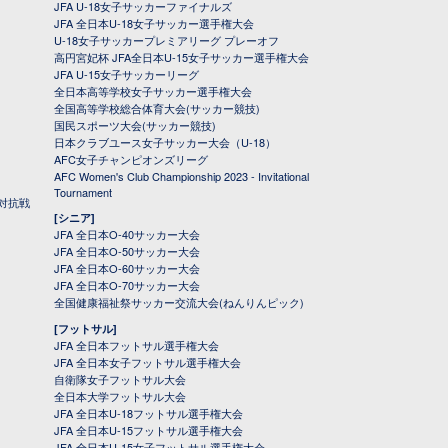
JFA U-18女子サッカーファイナルズ
JFA 全日本U-18女子サッカー選手権大会
U-18女子サッカープレミアリーグ プレーオフ
高円宮妃杯 JFA全日本U-15女子サッカー選手権大会
JFA U-15女子サッカーリーグ
全日本高等学校女子サッカー選手権大会
全国高等学校総合体育大会(サッカー競技)
国民スポーツ大会(サッカー競技)
日本クラブユース女子サッカー大会（U-18）
AFC女子チャンピオンズリーグ
AFC Women's Club Championship 2023 - Invitational
Tournament
対抗戦
[シニア]
JFA 全日本O-40サッカー大会
JFA 全日本O-50サッカー大会
JFA 全日本O-60サッカー大会
JFA 全日本O-70サッカー大会
全国健康福祉祭サッカー交流大会(ねんりんピック)
[フットサル]
JFA 全日本フットサル選手権大会
JFA 全日本女子フットサル選手権大会
自衛隊女子フットサル大会
全日本大学フットサル大会
JFA 全日本U-18フットサル選手権大会
JFA 全日本U-15フットサル選手権大会
JFA 全日本U-15女子フットサル選手権大会