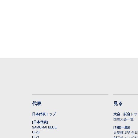
代表
見る
日本代表トップ
大会・試合トッ
国際大会一覧
[日本代表]
SAMURAI BLUE
[1種(一般)]
U-23
天皇杯 JFA 
U-21
AFCチャンピ