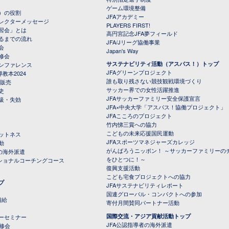
ゲーム環境整備
）の役割
JFAアカデミー
レクターメッセージ
PLAYERS FIRST!
習会」とは
高円宮記念JFA夢フィールド
るまでの流れ
JFA/Jリーグ協働事業
会
Japan's Way
修会
サステナビリティ活動（アスパス！）トップ
ンファレンス
JFAグリーンプロジェクト
教本2024
誰も取り残さない競技観戦環境づくり
 販売
サッカー界での女性活躍推進
史
JFAサッカーファミリー安全保護宣言
級・失効
JFA×中央大学「アスパス！協働プロジェクト」
JFAこころのプロジェクト
竹内悌三賞への協力
こどもの未来応援国民運動
ットネス
JFAスポーツマネジャーズカレッジ
動
がんばろうニッポン！ ～サッカーファミリーの
の海外派遣
をひとつに！～
ナショナルコーチングコース
復興支援活動
こども宅食プロジェクトへの協力
プ
JFAサステナビリティレポート
（PDFファイル）
国連グローバル・コンパクトへの参加
補給
寄付月間賛同パートナー活動
国際交流・アジア貢献活動トップ
ーセミナー
JFA公認指導者の海外派遣
研修会