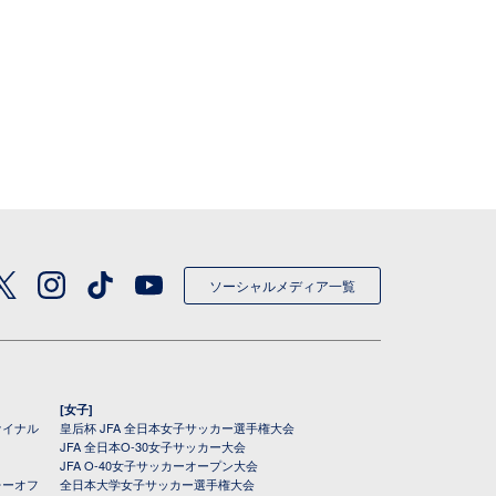
ソーシャルメディア一覧
[女子]
ァイナル
皇后杯 JFA 全日本女子サッカー選手権大会
JFA 全日本O-30女子サッカー大会
JFA O-40女子サッカーオープン大会
レーオフ
全日本大学女子サッカー選手権大会