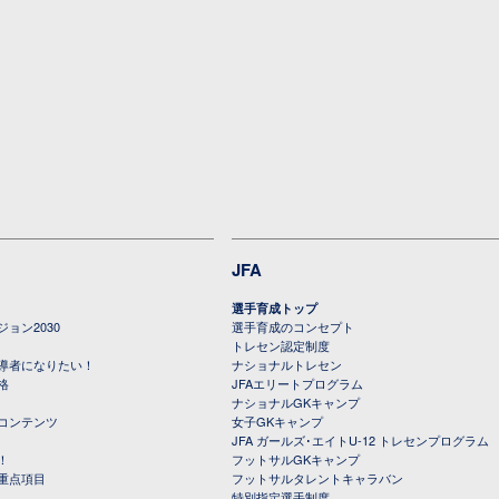
JFA
選手育成トップ
ョン2030
選手育成のコンセプト
トレセン認定制度
導者になりたい！
ナショナルトレセン
格
JFAエリートプログラム
ナショナルGKキャンプ
コンテンツ
女子GKキャンプ
JFA ガールズ･エイトU-12 トレセンプログラム
！
フットサルGKキャンプ
重点項目
フットサルタレントキャラバン
特別指定選手制度