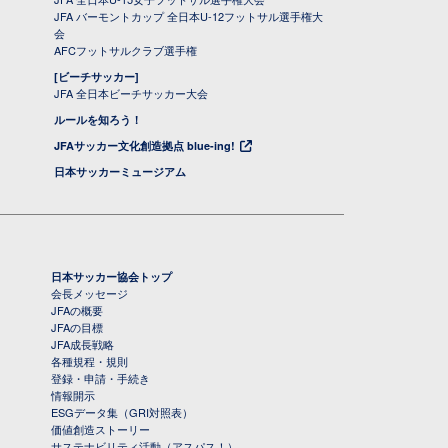
JFA バーモントカップ 全日本U-12フットサル選手権大
会
AFCフットサルクラブ選手権
[ビーチサッカー]
JFA 全日本ビーチサッカー大会
ルールを知ろう！
JFAサッカー文化創造拠点 blue-ing!
日本サッカーミュージアム
日本サッカー協会トップ
会長メッセージ
JFAの概要
JFAの目標
JFA成長戦略
各種規程・規則
登録・申請・手続き
情報開示
ESGデータ集（GRI対照表）
価値創造ストーリー
サステナビリティ活動（アスパス！）