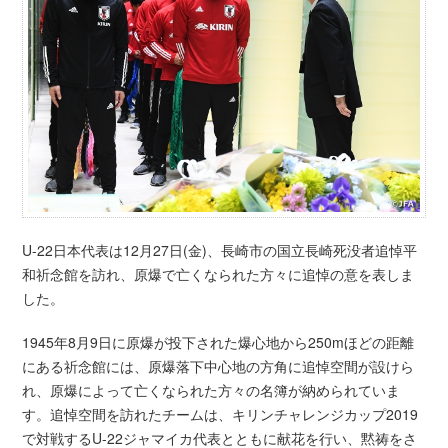
U-22日本代表は12月27日(金)、長崎市の国立長崎死没者追悼平
和祈念館を訪れ、原爆で亡くなられた方々に追悼の意を表しま
した。
1945年8月9日に原爆が投下された爆心地から250mほどの距離
にある祈念館には、原爆落下中心地の方角に追悼空間が設けら
れ、原爆によって亡くなられた方々の名簿が納められていま
す。追悼空間を訪れたチームは、キリンチャレンジカップ2019
で対戦するU-22ジャマイカ代表とともに献花を行い、黙祷をさ