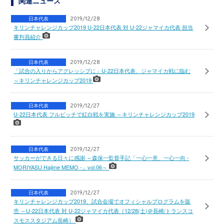
関連ニュース
日本代表
2019/12/28
キリンチャレンジカップ2019 U-22日本代表 対 U-22ジャマイカ代表 担当
審判員紹介
日本代表
2019/12/28
「試合の入りからアグレッシブに」U-22日本代表、ジャマイカ戦に臨む
～キリンチャレンジカップ2019
日本代表
2019/12/27
U-22日本代表 フルピッチで紅白戦を実施 ～キリンチャレンジカップ2019
日本代表
2019/12/27
サッカーができる日々に感謝 ～森保一監督手記「一心一意、一心一向 -
MORIYASU Hajime MEMO -」vol.06～
日本代表
2019/12/27
キリンチャレンジカップ2019、試合会場でオフィシャルプログラムを販
売 ～U-22日本代表 対 U-22ジャマイカ代表［12/28(土)＠長崎/トランスコ
スモススタジアム長崎］