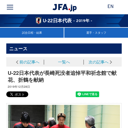
EN
U-22日本代表
- 2019年 -
試合日程・結果
選手・スタッフ
ニュース
前の記事へ
│
一覧へ
│
次の記事へ
U-22日本代表が長崎死没者追悼平和祈念館で献
花、折鶴を献納
2019年12月28日