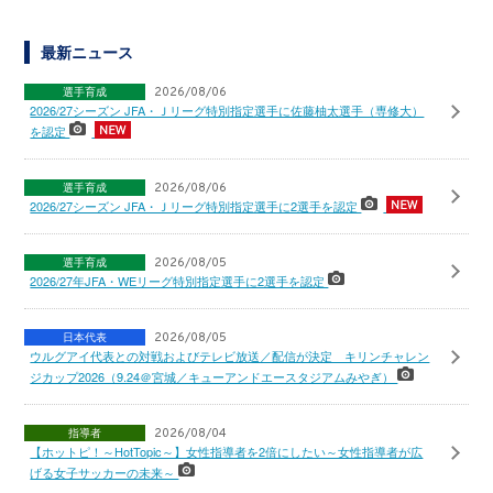
最新ニュース
選手育成
2026/08/06
2026/27シーズン JFA・Ｊリーグ特別指定選手に佐藤柚太選手（専修大）
を認定
選手育成
2026/08/06
2026/27シーズン JFA・Ｊリーグ特別指定選手に2選手を認定
選手育成
2026/08/05
2026/27年JFA・WEリーグ特別指定選手に2選手を認定
日本代表
2026/08/05
ウルグアイ代表との対戦およびテレビ放送／配信が決定 キリンチャレン
ジカップ2026（9.24＠宮城／キューアンドエースタジアムみやぎ）
指導者
2026/08/04
【ホットピ！～HotTopic～】女性指導者を2倍にしたい～女性指導者が広
げる女子サッカーの未来～