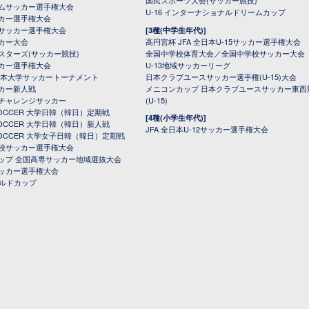
国民スポーツ大会(サッカー競技)
ムサッカー選手権大会
U-16 インターナショナルドリームカップ
カー選手権大会
サッカー選手権大会
[3種(中学生年代)]
カー大会
高円宮杯 JFA 全日本U-15サッカー選手権大会
スターズ(サッカー競技)
全国中学校体育大会／全国中学校サッカー大会
カー選手権大会
U-13地域サッカーリーグ
日本大学サッカートーナメント
日本クラブユースサッカー選手権(U-15)大会
カー新人戦
メニコンカップ 日本クラブユースサッカー東西
チャレンジサッカー
(U-15)
 SOCCER 大学日韓（韓日）定期戦
[4種(小学生年代)]
 SOCCER 大学日韓（韓日）新人戦
JFA 全日本U-12サッカー選手権大会
 SOCCER 大学女子日韓（韓日）定期戦
校サッカー選手権大会
ップ 全国高専サッカー地域選抜大会
ッカー選手権大会
ールドカップ