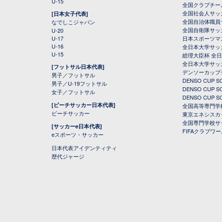
U-15
全国クラブチー
全国社会人サッ
[日本女子代表]
全国自治体職員
なでしこジャパン
全国自衛隊サッ
U-20
U-17
日本スポーツマ
U-16
全日本大学サッ
U-15
総理大臣杯 全
全日本大学サッ
[フットサル日本代表]
デンソーカップ
男子／フットサル
DENSO CUP
男子／U-19フットサル
DENSO CUP
女子／フットサル
DENSO CUP
[ビーチサッカー日本代表]
全国高等専門学
ビーチサッカー
東京エネシスカ
全国専門学校サ
[サッカーe日本代表]
FIFAクラブワ
eスポーツ・サッカー
日本代表アイデンティティ
歴代ジャージ