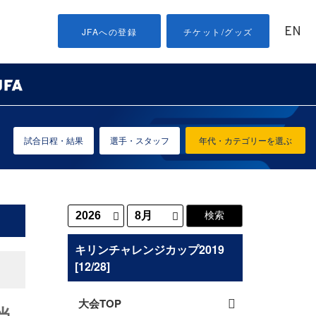
EN
JFAへの登録
チケット/グッズ
試合日程・結果
選手・スタッフ
年代・カテゴリーを選ぶ
キリンチャレンジカップ2019
[12/28]
大会TOP
当