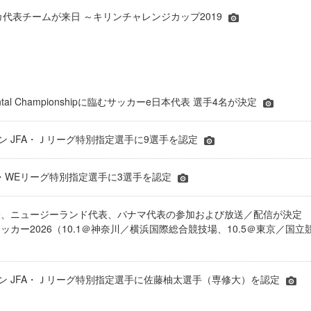
イカ代表チームが来日 ～キリンチャレンジカップ2019
inental Championshipに臨むサッカーe日本代表 選手4名が決定
ーズン JFA・Ｊリーグ特別指定選手に9選手を認定
JFA・WEリーグ特別指定選手に3選手を認定
表、ニュージーランド代表、パナマ代表の参加および放送／配信が決
ッカー2026（10.1＠神奈川／横浜国際総合競技場、10.5＠東京／国立
シーズン JFA・Ｊリーグ特別指定選手に佐藤柚太選手（専修大）を認定