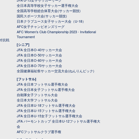
JFA U-15女子サッカーリーグ
全日本高等学校女子サッカー選手権大会
全国高等学校総合体育大会(サッカー競技)
国民スポーツ大会(サッカー競技)
日本クラブユース女子サッカー大会（U-18）
AFC女子チャンピオンズリーグ
AFC Women's Club Championship 2023 - Invitational
Tournament
対抗戦
[シニア]
JFA 全日本O-40サッカー大会
JFA 全日本O-50サッカー大会
JFA 全日本O-60サッカー大会
JFA 全日本O-70サッカー大会
全国健康福祉祭サッカー交流大会(ねんりんピック)
[フットサル]
JFA 全日本フットサル選手権大会
JFA 全日本女子フットサル選手権大会
自衛隊女子フットサル大会
全日本大学フットサル大会
JFA 全日本U-18フットサル選手権大会
JFA 全日本U-15フットサル選手権大会
JFA 全日本U-15女子フットサル選手権大会
JFA バーモントカップ 全日本U-12フットサル選手権大
会
AFCフットサルクラブ選手権