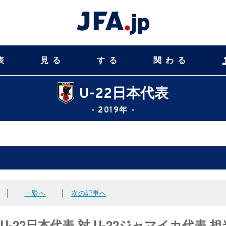
表
見る
する
関わる
U-22日本代表
- 2019年 -
│
一覧へ
│
次の記事へ
-22日本代表 対 U-22ジャマイカ代表 担