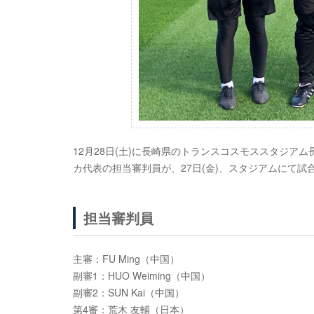
12月28日(土)に長崎県のトランスコスモススタジアム長
カ代表の担当審判員が、27日(金)、スタジアムにて
担当審判員
主審：FU Ming（中国）
副審1：HUO Weiming（中国）
副審2：SUN Kai（中国）
第4審：荒木 友輔（日本）