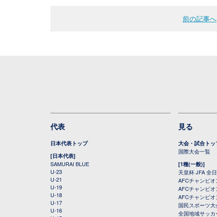
前の記事へ
代表
見る
日本代表トップ
大会・試合トッ
国際大会一覧
[日本代表]
SAMURAI BLUE
[1種(一般)]
U-23
天皇杯 JFA 
U-21
AFCチャンピ
U-19
AFCチャンピオン
U-18
AFCチャンピオ
U-17
国民スポーツ大
U-16
全国地域サッカ