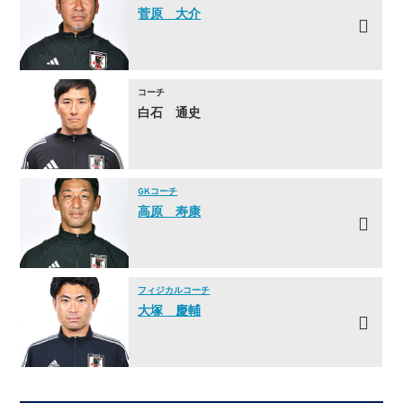
菅原 大介
コーチ
白石 通史
GKコーチ
高原 寿康
フィジカルコーチ
大塚 慶輔