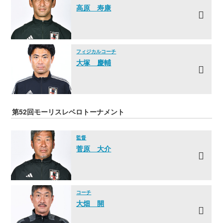
高原 寿康
フィジカルコーチ
大塚 慶輔
第52回モーリスレベロトーナメント
監督
菅原 大介
コーチ
大畑 開