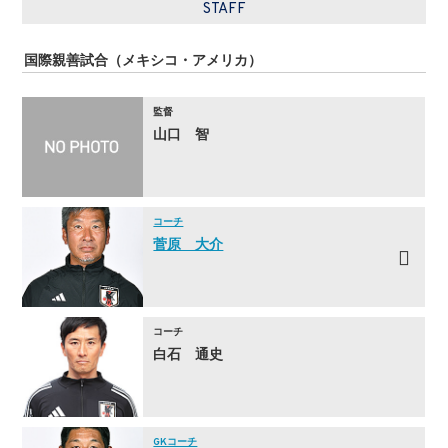
STAFF
国際親善試合（メキシコ・アメリカ）
監督
山口 智
コーチ
菅原 大介
コーチ
白石 通史
GKコーチ