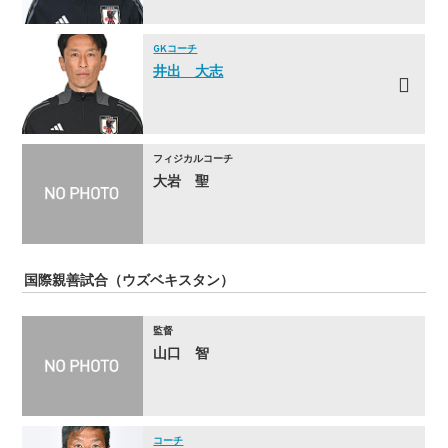
GKコーチ
井出 大志
フィジカルコーチ
大岩 聖
国際親善試合（ウズベキスタン）
監督
山口 智
コーチ