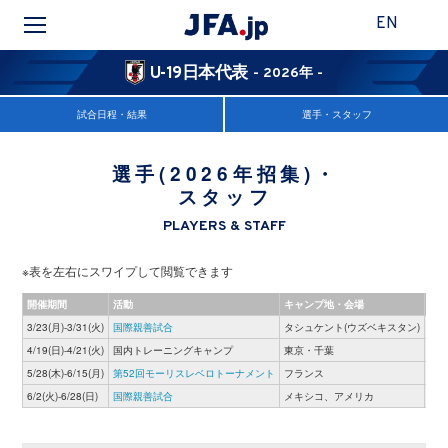
EN
U-19日本代表
- 2026年 -
試合日程・結果
選手・スタッフ
選手(2026年招集)・
スタッフ
PLAYERS & STAFF
※表を左右にスワイプして閲覧できます
開催期間
活動
キャンプ地・会場
3/23(月)-3/31(火)
国際親善試合
タシュケント(ウズベキスタン)
招
4/19(日)-4/21(火)
国内トレーニングキャンプ
東京・千葉
招
5/28(木)-6/15(月)
第52回モーリスレベロトーナメント
フランス
招
6/2(火)-6/28(日)
国際親善試合
メキシコ、アメリカ
招