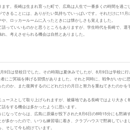
ります。長崎は生まれ育った町で、広島は人生で一番多くの時間を過ご
ができることには、ありがたい気持ちでいっぱいです。それだけに11月
中や、ロッカールームに入ったときには懐かしさも覚えました。
て語っていいものかと思うところもありますが、学生時代を長崎で、選
触れ、考えさせられる機会は自然とありました。
月9日は登校日でした。その時期は夏休みでしたが、8月9日は学校に行
牲者にご冥福を捧げる習慣がありました。それと同時に、戦争がいかに
ったのか、また復興するのにどれだけの月日と努力を重ねてきたのかを
ニュースとして取り上げられますが、被爆地である長崎ではより大きく
て話をする機会は多かったように思います。
になってからは、広島に原爆が投下された8月6日の8時15分にも黙祷
とが多かったので、いつも練習場に着き、クラブハウスで黙祷していま
ら、そして今も続けています。