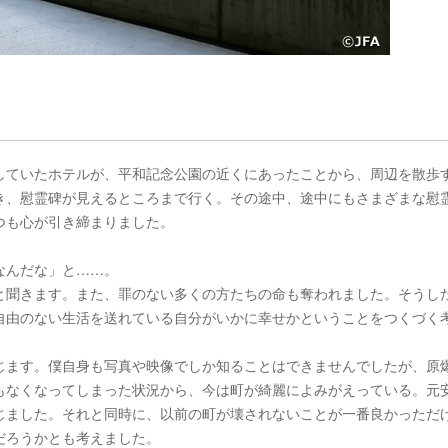
していたホテルが、平和記念公園の近くにあったことから、周辺を散歩
き、慰霊碑が見えるところまで行く。その途中、途中にもさまざまな慰
つも心が引き締まりました。
なんだな」と……。
と聞きます。また、罪のない多くの方たちの命も奪われました。そうし
自由のない生活を送れている自分がいかに幸せかということをつくづく
じます。僕自身も写真や映像でしか知ることはできませんでしたが、原
もなくなってしまった状況から、今は町が綺麗によみがえっている。元
じました。それと同時に、以前の町が壊されないことが一番良かっただ
だろうかとも考えました。