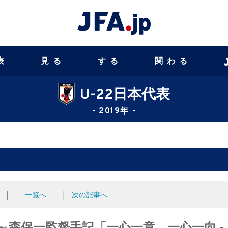
表
見る
する
関わる
U-22日本代表
- 2019年 -
│
一覧へ
│
次の記事へ
～森保一監督手記「一心一意、一心一向 -