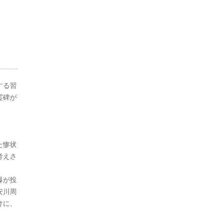
する習
霊碑が
た惨状
考えさ
爆が投
安川周
けに、