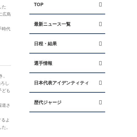
TOP
した
に広島
最新ニュース一覧
手時代
日程・結果
選手情報
き、
日本代表アイデンティティ
恐ろし
子ども
歴代ジャージ
報道さ
するよ
した。