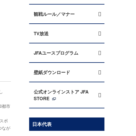
観戦ルール／マナー
TV放送
JFAユースプログラム
壁紙ダウンロード
し
公式オンラインストア JFA
STORE
和都市
がスポ
日本代表
つなが