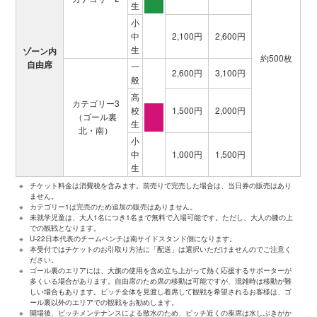
生
小
中
2,100円
2,600円
生
ゾーン内
約500枚
自由席
一
2,600円
3,100円
般
高
カテゴリー3
校
1,500円
2,000円
（ゴール裏
生
北・南）
小
中
1,000円
1,500円
生
※
チケット料金は消費税を含みます。前売りで完売した場合は、当日券の販売はあり
ません。
※
カテゴリー1は完売のため追加の販売はありません。
※
未就学児童は、大人1名につき1名まで無料で入場可能です。ただし、大人の膝の上
での観戦となります。
※
U-22日本代表のチームベンチは南サイドスタンド側になります。
※
本受付ではチケットのお引取り方法に「配送」は選択いただけませんのでご注意く
ださい。
※
ゴール裏のエリアには、大旗の使用を含め立ち上がって熱く応援するサポーターが
多くいる場合があります。自由席のため席の移動は可能ですが、混雑時は移動が難
しい場合もあります。ピッチ全体を見渡し着席して観戦を希望されるお客様は、ゴ
ール裏以外のエリアでの観戦をお勧めします。
※
開場後、ピッチメンテナンスによる散水のため、ピッチ近くの座席は水しぶきがか