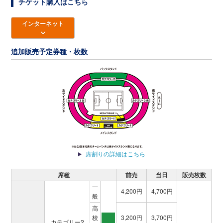
チケット購入はこちら
インターネット
追加販売予定券種・枚数
席割りの詳細はこちら
席種
前売
当日
販売枚数
一
4,200円
4,700円
般
高
校
3,200円
3,700円
カテゴリー2