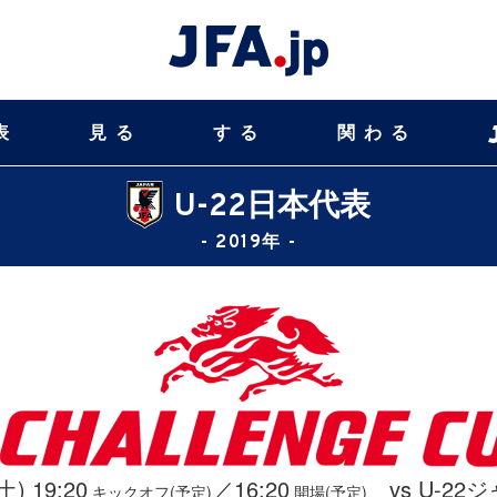
表
見る
する
関わる
U-22日本代表
- 2019年 -
土) 19:20
／16:20
vs U-22
キックオフ(予定)
開場(予定)