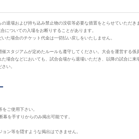
らの退場および持ち込み禁止物の没収等必要な措置をとらせていただき
試合についての入場をお断りすることがあります。
だいた場合のチケット代金は一切払い戻しをいたしません。
開催スタジアムが定めたルールも遵守してください。大会を運営する係
れた場合などにおいても、試合会場から退場いただき、以降の試合に来
ださい。
ー
紐等をご使用下さい。
内の横断幕を手すりからのみ掲出可能です。
ビジョン等を隠すような掲出はできません。