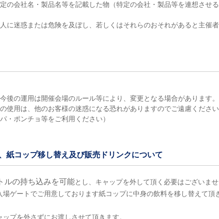
て特定の会社名・製品名等を記載した物（特定の会社・製品等を連想させ
、他人に迷惑または危険を及ぼし、若しくはそれらのおそれがあると主催
（今後の運用は開催会場のルール等により、変更となる場合があります
機材の使用は、他のお客様の迷惑になる恐れがありますのでご遠慮くださ
ッパ・ポンチョ等をご利用ください）
み、紙コップ移し替え及び販売ドリンクについて
トルの持ち込みを可能
とし、キャップを外して頂く必要はございませ
入場ゲートでご用意しております紙コップに中身の飲料を移し替えて頂
ャップを外さずにお渡しさせて頂きます。