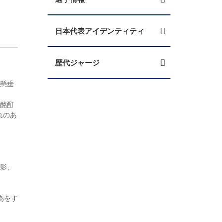
日本代表アイデンティティ
歴代ジャージ
・懸垂
り酩酊
れのあ
撮影、
為をす