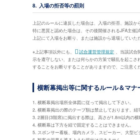
8. 入場の拒否等の罰則
上記のルールに違反した場合は、入場の拒否、施設か
特に悪質と認めた場合は、その後開催されるJFA主催
上記にて入場をお断り、または施設から退場していた
※上記事項以外にも、
試合運営管理規定
、当該試合
示を遵守しない、または何らかの方策で騒乱を起こさ
することをお断りすることがありますので、ご注意く
横断幕掲出等に関するルール＆マナ
1. 横断幕掲出場所全体図に従って掲出して下さい。
2. 横断幕掲出の際のテープ類は禁止しております。
3. 2層目(3階席)に掲出する際は、高さが1.8m以
4. 横断幕は下方を紐で固定することはできません。
5. スポンサー看板、場内カメラ、スピーカー、大型
6. 観客の視界を遮るような掲出はできません。