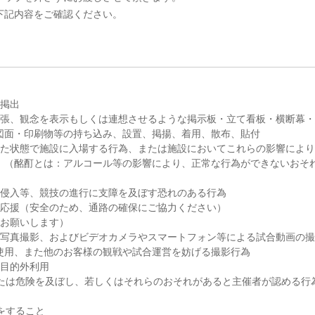
下記内容をご確認ください。
の掲出
、主張、観念を表示もしくは連想させるような掲示板・立て看板・横断幕
図面・印刷物等の持ち込み、設置、掲揚、着用、散布、貼付
酊した状態で施設に入場する行為、または施設においてこれらの影響によ
。（酩酊とは：アルコール等の影響により、正常な行為ができないおそ
への侵入等、競技の進行に支障を及ぼす恐れのある行為
戦・応援（安全のため、通路の確保にご協力ください）
てお願いします）
なる写真撮影、およびビデオカメラやスマートフォン等による試合動画の
使用、また他のお客様の観戦や試合運営を妨げる撮影行為
の目的外利用
惑または危険を及ぼし、若しくはそれらのおそれがあると主催者が認める行
為をすること