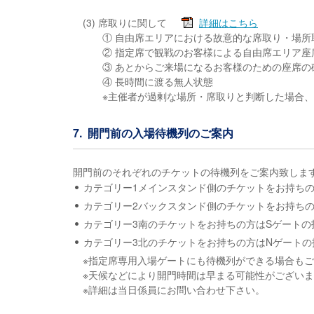
(3) 席取りに関して
詳細はこちら
① 自由席エリアにおける故意的な席取り・場所
② 指定席で観戦のお客様による自由席エリア座
③ あとからご来場になるお客様のための座席の
④ 長時間に渡る無人状態
※主催者が過剰な場所・席取りと判断した場合
7. 開門前の入場待機列のご案内
開門前のそれぞれのチケットの待機列をご案内致しま
カテゴリー1メインスタンド側のチケットをお持ち
カテゴリー2バックスタンド側のチケットをお持ち
カテゴリー3南のチケットをお持ちの方はSゲートの
カテゴリー3北のチケットをお持ちの方はNゲート
※指定席専用入場ゲートにも待機列ができる場合も
※天候などにより開門時間は早まる可能性がござい
※詳細は当日係員にお問い合わせ下さい。