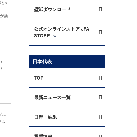
る物を
壁紙ダウンロード
者が認
公式オンラインストア JFA
STORE
日本代表
。）
い）
TOP
最新ニュース一覧
ん。
日程・結果
きま
選手情報