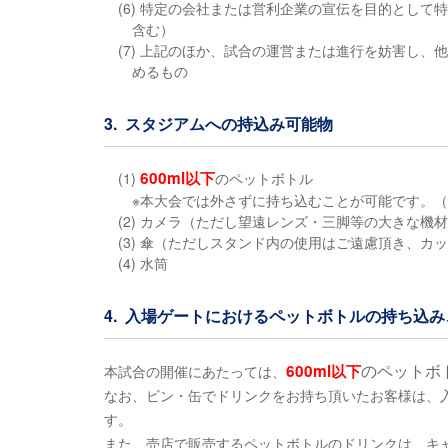
(6) 特定の会社または営利企業の宣伝を目的とし
含む）
(7) 上記のほか、試合の運営または進行を妨害し
めるもの
3. スタジアムへの持込み可能物
600ml以下
(1)
のペットボトル
※本大会では外さずに持ち込むことが可能です。
(2) カメラ（ただし望遠レンズ・三脚等の大きな
(3) 傘（ただしスタンド内の使用はご遠慮頂き、カ
(4) 水筒
4. 入場ゲートにおけるペットボトルの持ち込
のペットボ
600ml以下
本試合の開催にあたっては、
なお、ビン・缶でドリンクをお持ち頂いたお客様は、
す。
また、売店で販売するペットボトルのドリンクは、キ