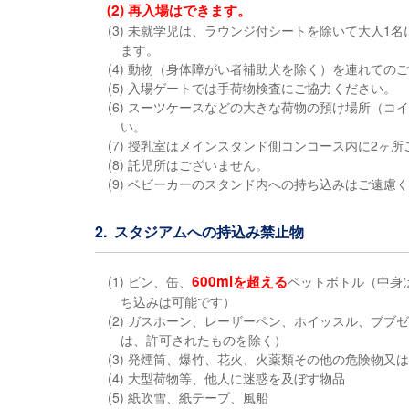
(2) 再入場はできます。
(3) 未就学児は、ラウンジ付シートを除いて大人
ます。
(4) 動物（身体障がい者補助犬を除く）を連れての
(5) 入場ゲートでは手荷物検査にご協力ください。
(6) スーツケースなどの大きな荷物の預け場所（
い。
(7) 授乳室はメインスタンド側コンコース内に2ヶ
(8) 託児所はございません。
(9) ベビーカーのスタンド内への持ち込みはご遠
2. スタジアムへの持込み禁止物
600mlを超える
(1) ビン、缶、
ペットボトル（中身
ち込みは可能です）
(2) ガスホーン、レーザーペン、ホイッスル、ブ
は、許可されたものを除く）
(3) 発煙筒、爆竹、花火、火薬類その他の危険物又
(4) 大型荷物等、他人に迷惑を及ぼす物品
(5) 紙吹雪、紙テープ、風船