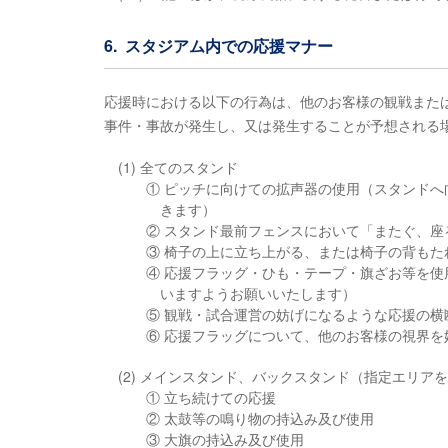
6. スタジアム内での応援マナー
応援時における以下の行為は、他のお客様の観戦また
事件・事故が発生し、又は発生することが予想される
(1) 全てのスタンド
① ピッチに向けての拡声器の使用（スタンド
きます）
② スタンド最前フェンスにおいて「またぐ、座
③ 椅子の上に立ち上がる、または椅子の背もた
④ 応援フラッグ・ひも・テープ・旗ざお等を
いますようお願いいたします）
⑤ 観戦・試合運営の妨げになるような応援の横
⑥ 応援フラッグについて、他のお客様の視界
(2) メインスタンド、バックスタンド（指定エリア
① 立ち続けての応援
② 太鼓等の鳴り物の持込み及び使用
③ 大旗の持込み及び使用