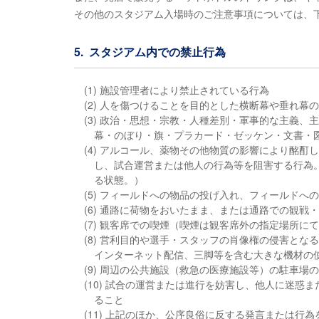
その他のスタジアム入場時のご注意事項については、
5. スタジアム内での禁止行為
(1) 施設管理者により禁止されている行為
(2) 人を傷つけることを目的とした横断幕や垂れ幕
(3) 政治・思想・宗教・人種差別・軍事的な主義
幕・のぼり・旗・プラカード・ゼッケン・文書・
(4) アルコール、薬物その他物質の影響により酩
し、試合運営または他人の行為等を阻害する行為
る状態。）
(5) フィールドへの物品の投げ入れ、フィールド
(6) 通路に荷物をおいたまま、または通路での観
(7) 観客席での喫煙（喫煙は観客席外の指定場所に
(8) 営利目的や選手・スタッフの肖像権の侵害と
インターネット配信、三脚等を含む大きな機材の
(9) 周辺の公共施設（救急の医療施設等）の駐車場
(10) 試合の運営または進行を妨害し、他人に迷
ること
(11) 上記のほか、公序良俗に反する発言または行