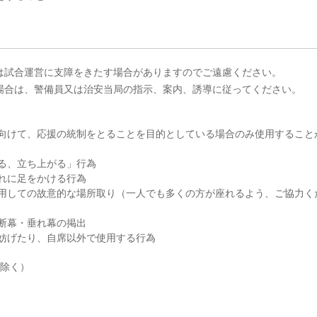
は試合運営に支障をきたす場合がありますのでご遠慮ください。
場合は、警備員又は治安当局の指示、案内、誘導に従ってください。
へ向けて、応援の統制をとることを目的としている場合のみ使用すること
る、立ち上がる」行為
れに足をかける行為
使用しての故意的な場所取り（一人でも多くの方が座れるよう、ご協力く
断幕・垂れ幕の掲出
を妨げたり、自席以外で使用する行為
を除く）