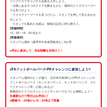
リーブースで
オリジナル台紙を入手しよう。
・台紙にある６つのクイズを解きながら、場内のクイズラリーブー
スを見つけよう。
・クイズラリーブースを見つけたら、スタンプを押して答え合わせ
をしよう。
・スタンプを集めた台紙は、観戦の記念に持ち帰ろう。
[実施時間]
13：00～19：00 頃まで
[実施場所]
スタジアム場外（諫早市中央体育館含む）6か所
※早めに参加して、完全制覇を目指そう！
JFAフットボールパーク/PKチャレンジに参加しよう!!
スタジアム場内のピッチ脇で、元日本代表GKとのPKチャレンジや
フットボールパーク（キックターゲット、キックボーリング、スピ
ードチャレンジ等）が楽しめるよ!
新種目のドリブルチャレンジとサッカーゴルフにも挑戦しよう！
先着順なので受付はお早目に!
※開場16：20頃から18：20頃まで実施