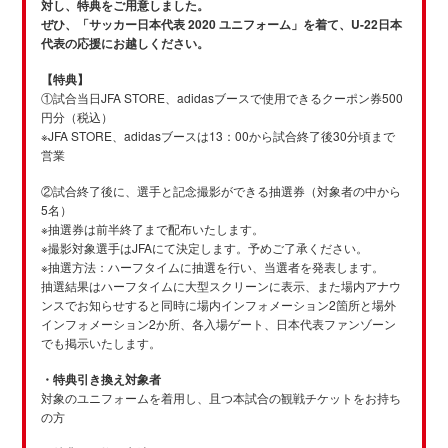
対し、特典をご用意しました。
ぜひ、「サッカー日本代表 2020 ユニフォーム」を着て、U-22日本
代表の応援にお越しください。
【特典】
①試合当日JFA STORE、adidasブースで使用できるクーポン券500
円分（税込）
※JFA STORE、adidasブースは13：00から試合終了後30分頃まで
営業
②試合終了後に、選手と記念撮影ができる抽選券（対象者の中から
5名）
※抽選券は前半終了まで配布いたします。
※撮影対象選手はJFAにて決定します。予めご了承ください。
※抽選方法：ハーフタイムに抽選を行い、当選者を発表します。
抽選結果はハーフタイムに大型スクリーンに表示、また場内アナウ
ンスでお知らせすると同時に場内インフォメーション2箇所と場外
インフォメーション2か所、各入場ゲート、日本代表ファンゾーン
でも掲示いたします。
・特典引き換え対象者
対象のユニフォームを着用し、且つ本試合の観戦チケットをお持ち
の方