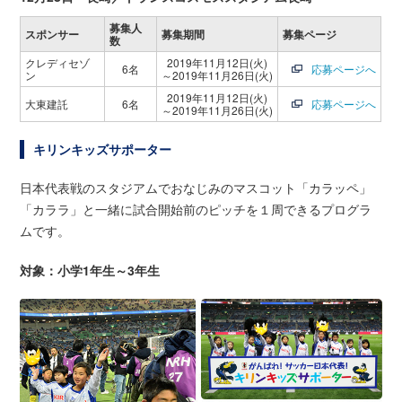
募集人
スポンサー
募集期間
募集ページ
数
クレディセゾ
2019年11月12日(火)
6名
応募ページへ
ン
～2019年11月26日(火)
2019年11月12日(火)
大東建託
6名
応募ページへ
～2019年11月26日(火)
キリンキッズサポーター
日本代表戦のスタジアムでおなじみのマスコット「カラッペ」
「カララ」と一緒に試合開始前のピッチを１周できるプログラ
ムです。
対象：小学1年生～3年生