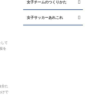
女子チームのつくりかた
女子サッカーあれこれ
をして
役を
自分た
わけで