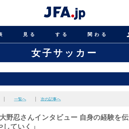
表
見る
する
関わる
女子サッカー
│
一覧へ
│
次の記事へ
集】大野忍さんインタビュー 自身の経験を
やしていく」